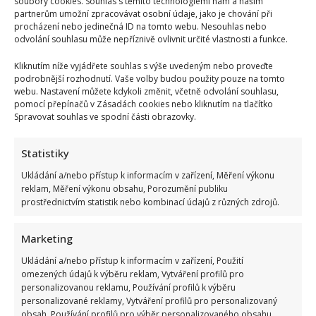
soubory cookies. Souhlas s těmito technologiemi nám a našim
partnerům umožní zpracovávat osobní údaje, jako je chování při
procházení nebo jedinečná ID na tomto webu. Nesouhlas nebo
odvolání souhlasu může nepříznivě ovlivnit určité vlastnosti a funkce.
Kliknutím níže vyjádřete souhlas s výše uvedeným nebo proveďte
podrobnější rozhodnutí. Vaše volby budou použity pouze na tomto
webu. Nastavení můžete kdykoli změnit, včetně odvolání souhlasu,
pomocí přepínačů v Zásadách cookies nebo kliknutím na tlačítko
Spravovat souhlas ve spodní části obrazovky.
Statistiky
Ukládání a/nebo přístup k informacím v zařízení, Měření výkonu
reklam, Měření výkonu obsahu, Porozumění publiku
prostřednictvím statistik nebo kombinací údajů z různých zdrojů.
Marketing
Ukládání a/nebo přístup k informacím v zařízení, Použití
omezených údajů k výběru reklam, Vytváření profilů pro
personalizovanou reklamu, Používání profilů k výběru
personalizované reklamy, Vytváření profilů pro personalizovaný
obsah, Používání profilů pro výběr personalizovaného obsahu,