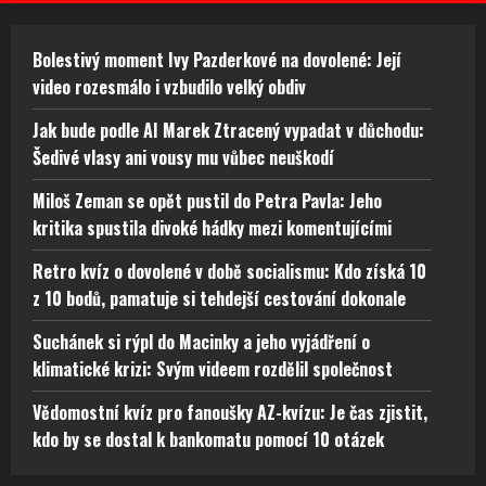
Bolestivý moment Ivy Pazderkové na dovolené: Její
video rozesmálo i vzbudilo velký obdiv
Jak bude podle AI Marek Ztracený vypadat v důchodu:
Šedivé vlasy ani vousy mu vůbec neuškodí
Miloš Zeman se opět pustil do Petra Pavla: Jeho
kritika spustila divoké hádky mezi komentujícími
Retro kvíz o dovolené v době socialismu: Kdo získá 10
z 10 bodů, pamatuje si tehdejší cestování dokonale
Suchánek si rýpl do Macinky a jeho vyjádření o
klimatické krizi: Svým videem rozdělil společnost
Vědomostní kvíz pro fanoušky AZ-kvízu: Je čas zjistit,
kdo by se dostal k bankomatu pomocí 10 otázek