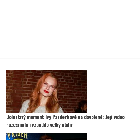
Bolestivý moment Ivy Pazderkové na dovolené: Její video
rozesmálo i vzbudilo velký obdiv