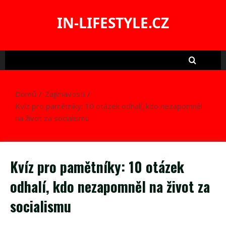
Skip
to
IN-LIFESTYLE.CZ
content
Domů
Zajímavosti
Kvíz pro pamětníky: 10 otázek odhalí, kdo nezapomněl
na život za socialismu
Kvíz pro pamětníky: 10 otázek
odhalí, kdo nezapomněl na život za
socialismu