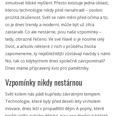
simulovat lidské myšlení. Přesto existuje jedna oblast,
kterou technologie nikdy plně nenahradí – osobní
prožitá zkušenost. Svět se nám mění před očima a to,
co je dnes trendy a moderní, může být už zítra
zastaralé. Co ale nestárne, jsou naše vzpomínky –
tedy, obrazně řečeno. Ve své hlavě si je nosíme celý
život, a ačkoliv některé z nich v průběhu života
zapomeneme, ty nejdůležitější zůstávají navždy s námi.
No, tak co kdybychom dnes společně zavzpomínali?
Dnes máme připravený kvíz pro pamětníky.
Vzpomínky nikdy nestárnou
Svět kolem nás pádí kupředu závratným tempem.
Technologie, které byly před deseti lety vrcholem
inovace, dnes leží v propadlišti dějin. A pojmy, které
tvořily pilíře našeho dětství, jsou pro dnešní náctileté