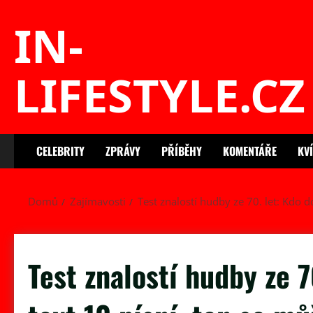
Skip
IN-
to
content
LIFESTYLE.CZ
CELEBRITY
ZPRÁVY
PŘÍBĚHY
KOMENTÁŘE
KV
Domů
Zajímavosti
Test znalostí hudby ze 70. let: Kdo 
Test znalostí hudby ze 7