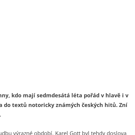
chny, kdo mají sedmdesátá léta pořád v hlavě i v
ova do textů notoricky známých českých hitů. Zní
.
dbu výrazné období. Karel Gott byl tehdy doslova