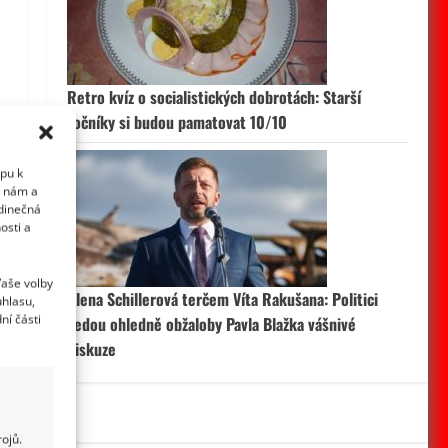
Retro kvíz o socialistických dobrotách: Starší
ročníky si budou pamatovat 10/10
upu k
i nám a
edinečná
osti a
Vaše volby
Alena Schillerová terčem Víta Rakušana: Politici
uhlasu,
ní části
vedou ohledně obžaloby Pavla Blažka vášnivé
diskuze
ojů.