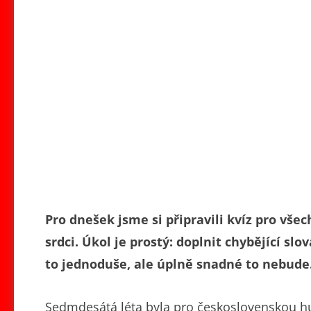
Pro dnešek jsme si připravili kvíz pro vše
srdci. Úkol je prostý: doplnit chybějící sl
to jednoduše, ale úplně snadné to nebude
Sedmdesátá léta byla pro československou hu