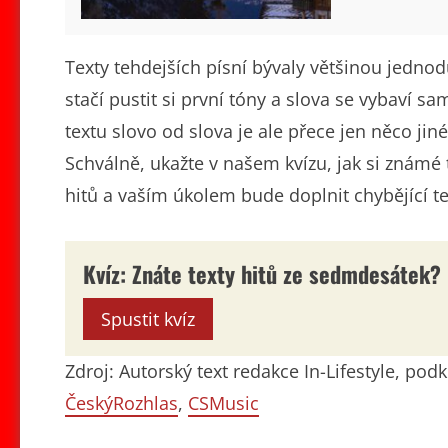
Texty tehdejších písní bývaly většinou jedn
stačí pustit si první tóny a slova se vybaví 
textu slovo od slova je ale přece jen něco ji
Schválně, ukažte v našem kvízu, jak si známé
hitů a vaším úkolem bude doplnit chybějící te
Kvíz: Znáte texty hitů ze sedmdesátek?
Spustit kvíz
Zdroj: Autorský text redakce In-Lifestyle, po
ČeskýRozhlas
,
CSMusic