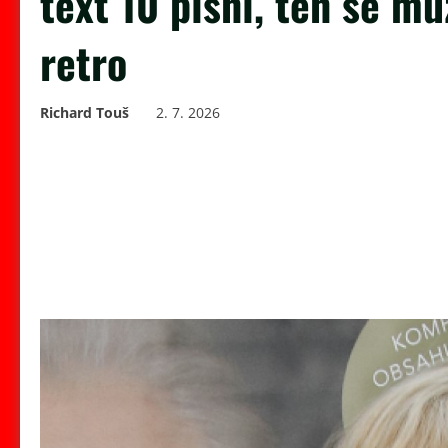
text 10 písní, ten se m
retro
Richard Touš
2. 7. 2026