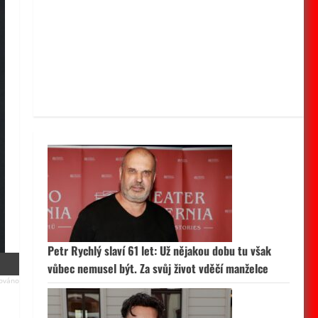
Petr Rychlý slaví 61 let: Už nějakou dobu tu však
vůbec nemusel být. Za svůj život vděčí manželce