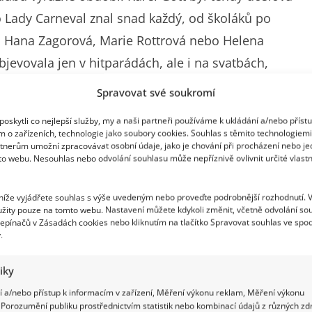
 Lady Carneval znal snad každý, od školáků po
, Hana Zagorová, Marie Rottrová nebo Helena
jevovala jen v hitparádách, ale i na svatbách,
bě nechala třeba Duhovou vílu, Rottrová zase
Spravovat své soukromí
n-Lifestyle jsme připravili kvíz, ve kterém musíte
oskytli co nejlepší služby, my a naši partneři používáme k ukládání a/nebo příst
m o zařízeních, technologie jako soubory cookies. Souhlas s těmito technologiem
tnerům umožní zpracovávat osobní údaje, jako je chování při procházení nebo j
to webu. Nesouhlas nebo odvolání souhlasu může nepříznivě ovlivnit určité vlastn
 níže vyjádřete souhlas s výše uvedeným nebo proveďte podrobnější rozhodnutí. 
kapely, třeba Olympic v čele s Petrem Jandou,
žity pouze na tomto webu. Nastavení můžete kdykoli změnit, včetně odvolání so
epínačů v Zásadách cookies nebo kliknutím na tlačítko Spravovat souhlas ve spod
ako Dynamit nebo Slzy tvý mámy se pro řadu lidí
.
yl folk a protestsong. Karel Kryl nebo Marta
tiky
se jinak říkalo jen opatrně, nebo vůbec.
 a/nebo přístup k informacím v zařízení, Měření výkonu reklam, Měření výkonu
Porozumění publiku prostřednictvím statistik nebo kombinací údajů z různých zdr