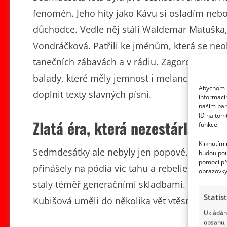
fenomén. Jeho hity jako Kávu si osladím nebo
důchodce. Vedle něj stáli Waldemar Matuška
Vondráčková. Patřili ke jménům, která se neob
tanečních zábavách a v rádiu. Zagorová po so
balady, které měly jemnost i melancholii. Na I
Abychom p
doplnit texty slavných písní.
informací
našim par
ID na tom
Zlatá éra, která nezestárla
funkce.
Kliknutím
Sedmdesátky ale nebyly jen popové. Rockové 
budou pou
pomocí př
přinášely na pódia víc tahu a rebelie. Hity j
obrazovky
staly téměř generačními skladbami. A pak tu b
Statis
Kubišová uměli do několika vět vtěsnat to, co 
Ukládání
obsahu, 