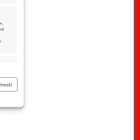
m,
ané
u
 aktivní
nosti
a
 aktivní