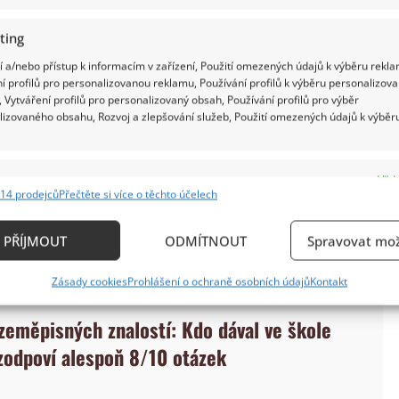
ting
 a/nebo přístup k informacím v zařízení, Použití omezených údajů k výběru rekla
í profilů pro personalizovanou reklamu, Používání profilů k výběru personalizov
 Vytváření profilů pro personalizovaný obsah, Používání profilů pro výběr
lizovaného obsahu, Rozvoj a zlepšování služeb, Použití omezených údajů k výběr
e
Vždy
14 prodejců
Přečtěte si více o těchto účelech
ání a kombinování údajů z jiných zdrojů údajů, Propojení různých zařízení,
kace zařízení na základě automaticky přenášených informací.
PŘÍJMOUT
ODMÍTNOUT
Spravovat mož
ání přesných údajů o zeměpisné poloze, Identifikace zařízení n
Zásady cookies
Prohlášení o ochraně osobních údajů
Kontakt
ě aktivně vyžádaných informací.
 zeměpisných znalostí: Kdo dával ve škole
ění bezpečnosti, předcházení a zjišťování podvodů a
 zodpoví alespoň 8/10 otázek
ňování chyb, Poskytování a zobrazování reklamy a
Vždy
, Ukládání a sdělování voleb ochrany osobních údajů.