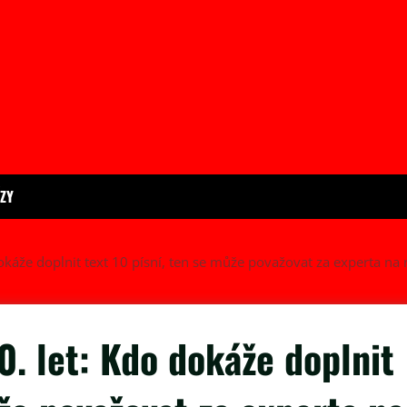
ÍZY
dokáže doplnit text 10 písní, ten se může považovat za experta na 
0. let: Kdo dokáže doplnit