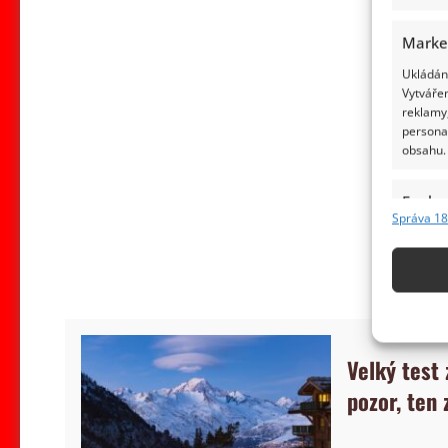
Marke
Ukládání
Vytvářen
reklamy,
persona
obsahu.
Funkc
Správa 18
Přiřazov
Identifi
Použív
základ
Velký test
Zajišt
pozor, ten
odstra
obsahu