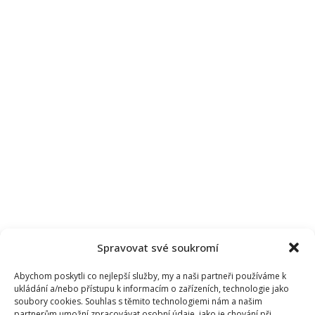
Spravovat své soukromí
Abychom poskytli co nejlepší služby, my a naši partneři používáme k
ukládání a/nebo přístupu k informacím o zařízeních, technologie jako
soubory cookies. Souhlas s těmito technologiemi nám a našim
partnerům umožní zpracovávat osobní údaje, jako je chování při