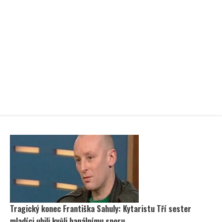
Tragický konec Františka Sahuly: Kytaristu Tří sester
mladíci ubili kvůli banálnímu sporu