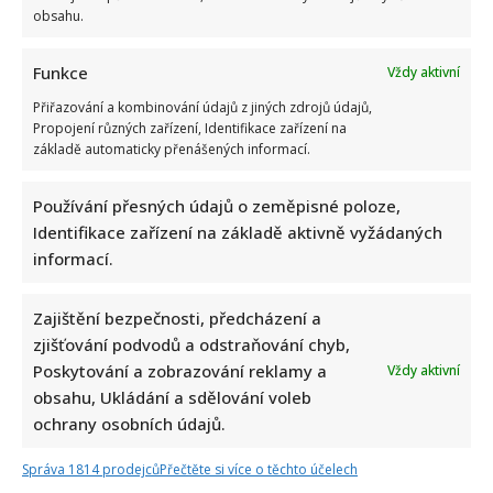
obsahu.
Funkce
Vždy aktivní
Přiřazování a kombinování údajů z jiných zdrojů údajů,
Propojení různých zařízení, Identifikace zařízení na
základě automaticky přenášených informací.
Používání přesných údajů o zeměpisné poloze,
Napsat komentář
Identifikace zařízení na základě aktivně vyžádaných
informací.
Vaše e-mailová adresa nebude zveřejněna.
Vyžadované informace jsou označeny
*
Zajištění bezpečnosti, předcházení a
Komentář
*
zjišťování podvodů a odstraňování chyb,
Poskytování a zobrazování reklamy a
Vždy aktivní
obsahu, Ukládání a sdělování voleb
ochrany osobních údajů.
Správa 1814 prodejců
Přečtěte si více o těchto účelech