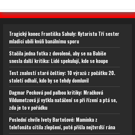
Tragický konec Františka Sahuly: Kytaristu Tří sester
mladíci ubili kvůli banálnímu sporu
Stačila jedna fotka z dovolené, aby se na Babiše
snesla další kritika: Lidé spekulují, kde se koupe
Test znalostí staré češtiny: 10 výrazů z počátku 20.
století odhalí, kdo by se tehdy domluvil
Dagmar Pecková pod palbou kritiky: Mračková
Vildumetzová jí vytkla natáčení se při řízení a ptá se,
zda je to v pořádku
Poslední chvíle Ivety Bartošové: Maminka z
telefonátu cítila zlepšení, poté přišla nejtvrdší rána