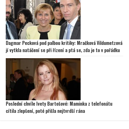
Dagmar Pecková pod palbou kritiky: Mračková Vildumetzová
jí vytkla natáčení se při řízení a ptá se, zda je to v pořádku
Poslední chvíle Ivety Bartošové: Maminka z telefonátu
cítila zlepšení, poté přišla nejtvrdší rána