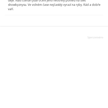
děje. Naši čtenáři jistě ocení jeho neotřelý pohled na svět
showbyznysu. Ve volném čase nejčastěji vyrazí na ryby. Rád a dobře
vaří.