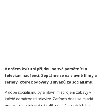
V našem kvízu si přijdou na své pamětníci a
televizní nadšenci. Zeptáme se na slavné filmy a
seriály, které bodovaly u diváků za socialismu.
V době socialismu byla hlavním zdrojem zábavy v
každé domácnosti televize. Zatímco dnes se mladá
generace na televizi už tolik nedívá, v dobách bez