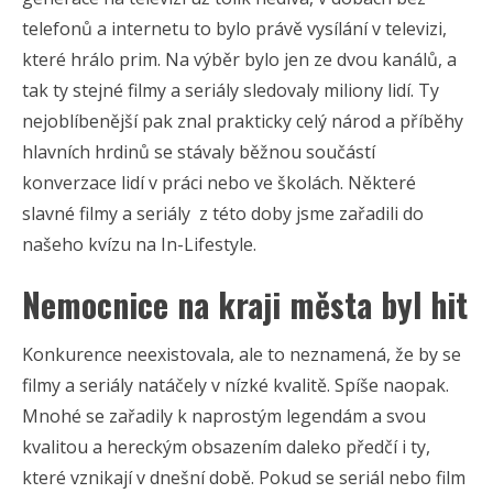
telefonů a internetu to bylo právě vysílání v televizi,
které hrálo prim. Na výběr bylo jen ze dvou kanálů, a
tak ty stejné filmy a seriály sledovaly miliony lidí. Ty
nejoblíbenější pak znal prakticky celý národ a příběhy
hlavních hrdinů se stávaly běžnou součástí
konverzace lidí v práci nebo ve školách. Některé
slavné filmy a seriály z této doby jsme zařadili do
našeho kvízu na In-Lifestyle.
Nemocnice na kraji města byl hit
Konkurence neexistovala, ale to neznamená, že by se
filmy a seriály natáčely v nízké kvalitě. Spíše naopak.
Mnohé se zařadily k naprostým legendám a svou
kvalitou a hereckým obsazením daleko předčí i ty,
které vznikají v dnešní době. Pokud se seriál nebo film