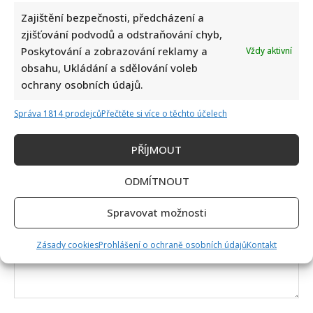
Zajištění bezpečnosti, předcházení a
zjišťování podvodů a odstraňování chyb,
Poskytování a zobrazování reklamy a
Vždy aktivní
Napsat komentář
obsahu, Ukládání a sdělování voleb
Vaše e-mailová adresa nebude zveřejněna.
ochrany osobních údajů.
Vyžadované informace jsou označeny
*
Správa 1814 prodejců
Přečtěte si více o těchto účelech
Komentář
*
PŘÍJMOUT
ODMÍTNOUT
Spravovat možnosti
Zásady cookies
Prohlášení o ochraně osobních údajů
Kontakt