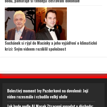
bodů, pamatuje si tehdejší cestování dokonale
Suchánek si rýpl do Macinky a jeho vyjádření o klimatické
krizi: Svým videem rozdělil společnost
Bolestivý moment Ivy Pazderkové na dovolené: Její
video rozesmálo i vzbudilo velký obdiv
Jak bude podle AI Marek Ztracený vypadat v důchodu: