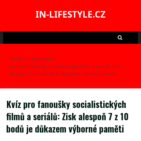
Skip
to
IN-LIFESTYLE.CZ
content
Domů
Zajímavosti
Kvíz pro fanoušky socialistických filmů a seriálů: Zisk
alespoň 7 z 10 bodů je důkazem výborné paměti
Kvíz pro fanoušky socialistických
filmů a seriálů: Zisk alespoň 7 z 10
bodů je důkazem výborné paměti