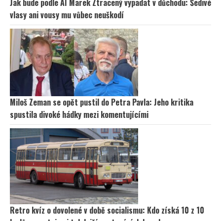
Jak bude podle AI Marek Ztracený vypadat v důchodu: Šedivé
vlasy ani vousy mu vůbec neuškodí
Miloš Zeman se opět pustil do Petra Pavla: Jeho kritika
spustila divoké hádky mezi komentujícími
Retro kvíz o dovolené v době socialismu: Kdo získá 10 z 10