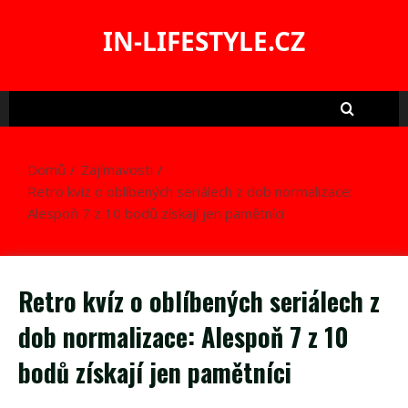
Skip
to
IN-LIFESTYLE.CZ
content
Domů
Zajímavosti
Retro kvíz o oblíbených seriálech z dob normalizace:
Alespoň 7 z 10 bodů získají jen pamětníci
Retro kvíz o oblíbených seriálech z
dob normalizace: Alespoň 7 z 10
bodů získají jen pamětníci