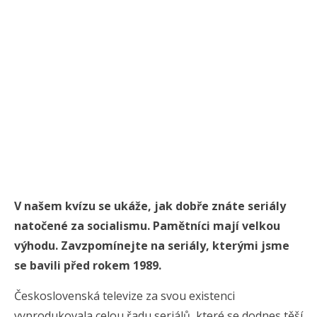
V našem kvízu se ukáže, jak dobře znáte seriály
natočené za socialismu. Pamětníci mají velkou
výhodu. Zavzpomínejte na seriály, kterými jsme
se bavili před rokem 1989.
Československá televize za svou existenci
vyprodukovala celou řadu seriálů, které se dodnes těší