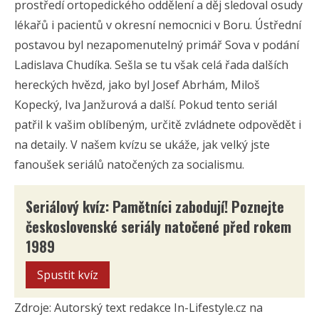
prostředí ortopedického oddělení a děj sledoval osudy
lékařů i pacientů v okresní nemocnici v Boru. Ústřední
postavou byl nezapomenutelný primář Sova v podání
Ladislava Chudíka. Sešla se tu však celá řada dalších
hereckých hvězd, jako byl Josef Abrhám, Miloš
Kopecký, Iva Janžurová a další. Pokud tento seriál
patřil k vašim oblíbeným, určitě zvládnete odpovědět i
na detaily. V našem kvízu se ukáže, jak velký jste
fanoušek seriálů natočených za socialismu.
Seriálový kvíz: Pamětníci zabodují! Poznejte
československé seriály natočené před rokem
1989
Spustit kvíz
Zdroje: Autorský text redakce In-Lifestyle.cz na