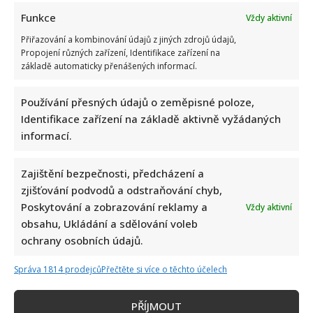
Funkce
Vždy aktivní
Přiřazování a kombinování údajů z jiných zdrojů údajů,
Propojení různých zařízení, Identifikace zařízení na
základě automaticky přenášených informací.
Napsat komentář
Používání přesných údajů o zeměpisné poloze,
Identifikace zařízení na základě aktivně vyžádaných
Vaše e-mailová adresa nebude zveřejněna.
informací.
Vyžadované informace jsou označeny
*
Komentář
*
Zajištění bezpečnosti, předcházení a
zjišťování podvodů a odstraňování chyb,
Poskytování a zobrazování reklamy a
Vždy aktivní
obsahu, Ukládání a sdělování voleb
ochrany osobních údajů.
Správa 1814 prodejců
Přečtěte si více o těchto účelech
PŘÍJMOUT