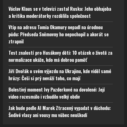
Václav Klaus se v televizi zastal Ruska: Jeho obhajoba
a kritika moderátorky rozdělila společnost
Vtip na adresu Tomia Okamury nepadl na úrodnou
půdu: Předseda Sněmovny ho nepochopil a akorát se
ztrapnil
Test znalostí pro Husákovy děti: 10 otázek o životě za
normalizace ukáže, kdo má dobrou paměť
Jiří Dvořák o svém výjezdu na Ukrajinu, kde viděl samé
hrůzy: Češi si prý neváží toho, co mají
Bolestivý moment Ivy Pazderkové na dovolené: Její
video rozesmálo i vzbudilo velký obdiv
Jak bude podle AI Marek Ztracený vypadat v důchodu:
Šedivé vlasy ani vousy mu vůbec neuškodí