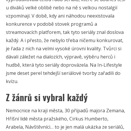
u diváků velké oblibě nebo na ně s velkou nostalgií
vzpomínají. V době, kdy ani náhodou neexistovala
konkurence v podobě stovek programů a
streamovacích platforem, tak tyto seriály znal doslova
každý. A i přesto, že nebylo třeba ničemu konkurovat,
je řada z nich na velmi vysoké úrovni kvality. Tvůrci si
dávali záležet na dialozích, výpravě, výběru herců i
hudbě, která tyto seriály doprovázela. Na In-Lifestyle
jsme deset perel tehdejší seriálové tvorby zařadili do
kvízu.
Z žánrů si vybral každý
Nemocnice na kraji města, 30 případů majora Zemana,
Hříšní lidé města pražského, Cirkus Humberto,
Arabela, Návštěvníci… to je jen malá ukázka ze seriálů,