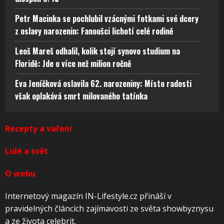
Petr Macinka se pochlubil vzácnými fotkami své dcery
z oslavy narozenin: Fanoušci lichotí celé rodině
Leoš Mareš odhalil, kolik stojí synovo studium na
Floridě: Jde o více než milion ročně
Eva Jeníčková oslavila 62. narozeniny: Místo radosti
však oplakává smrt milovaného tatínka
Recepty a vaření
Lidé a svět
O webu
Internetový magazín IN-Lifestyle.cz přináší v
pravidelných článcích zajímavosti ze světa showbyznysu
a ze života celebrit.