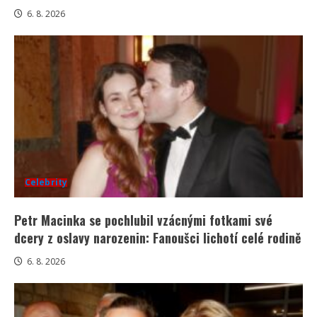
6. 8. 2026
Celebrity
Petr Macinka se pochlubil vzácnými fotkami své
dcery z oslavy narozenin: Fanoušci lichotí celé rodině
6. 8. 2026