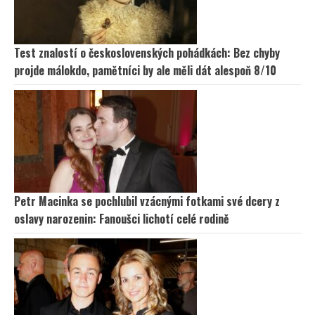
Test znalostí o československých pohádkách: Bez chyby
projde málokdo, pamětníci by ale měli dát alespoň 8/10
Petr Macinka se pochlubil vzácnými fotkami své dcery z
oslavy narozenin: Fanoušci lichotí celé rodině