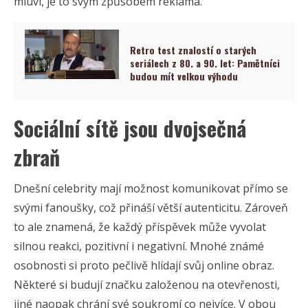
mluví, je to svým způsobem reklama.
Retro test znalostí o starých
seriálech z 80. a 90. let: Pamětníci
budou mít velkou výhodu
Sociální sítě jsou dvojsečná
zbraň
Dnešní celebrity mají možnost komunikovat přímo se
svými fanoušky, což přináší větší autenticitu. Zároveň
to ale znamená, že každý příspěvek může vyvolat
silnou reakci, pozitivní i negativní. Mnohé známé
osobnosti si proto pečlivě hlídají svůj online obraz.
Některé si budují značku založenou na otevřenosti,
jiné naopak chrání své soukromí co nejvíce. V obou