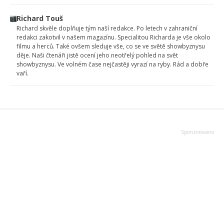
Richard Touš
Richard skvěle doplňuje tým naší redakce. Po letech v zahraniční
redakci zakotvil v našem magazínu. Specialitou Richarda je vše okolo
filmu a herců. Také ovšem sleduje vše, co se ve světě showbyznysu
děje. Naši čtenáři jistě ocení jeho neotřelý pohled na svět
showbyznysu. Ve volném čase nejčastěji vyrazí na ryby. Rád a dobře
vaří.