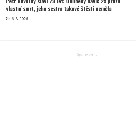
Petr Novotný slaví 79 let: Oblíbený bavič 2x přežil
vlastní smrt, jeho sestra takové štěstí neměla
6. 8. 2026