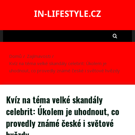
Skip
to
IN-LIFESTYLE.CZ
content
Domů
Zajímavosti
Kvíz na téma velké skandály celebrit: Úkolem je
uhodnout, co provedly známé české i světové hvězdy
Kvíz na téma velké skandály
celebrit: Úkolem je uhodnout, co
provedly známé české i světové
hvězdy