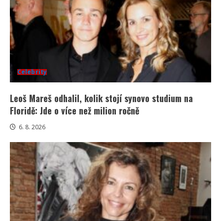
Celebrity
Leoš Mareš odhalil, kolik stojí synovo studium na
Floridě: Jde o více než milion ročně
6. 8. 2026