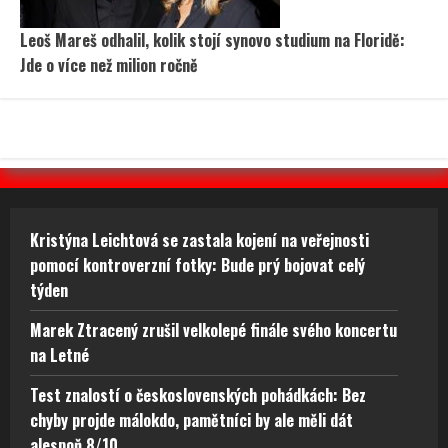
Leoš Mareš odhalil, kolik stojí synovo studium na Floridě:
Jde o více než milion ročně
Kristýna Leichtová se zastala kojení na veřejnosti
pomocí kontroverzní fotky: Bude prý bojovat celý
týden
Marek Ztracený zrušil velkolepé finále svého koncertu
na Letné
Test znalostí o československých pohádkách: Bez
chyby projde málokdo, pamětníci by ale měli dát
alespoň 8/10