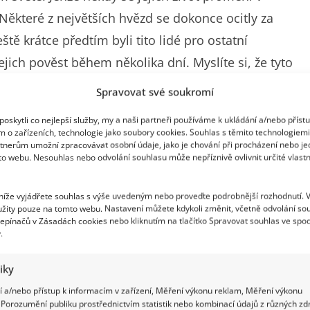
Některé z největších hvězd se dokonce ocitly za
eště krátce předtím byli tito lidé pro ostatní
ejich pověst během několika dní. Myslíte si, že tyto
festyle.
Spravovat své soukromí
oskytli co nejlepší služby, my a naši partneři používáme k ukládání a/nebo příst
ení
m o zařízeních, technologie jako soubory cookies. Souhlas s těmito technologiem
tnerům umožní zpracovávat osobní údaje, jako je chování při procházení nebo j
to webu. Nesouhlas nebo odvolání souhlasu může nepříznivě ovlivnit určité vlastn
rius. Bývalý idol milionů fanoušků zastřelil svou
n na 13 let a 5 měsíců. Případ šokoval celý svět a
 níže vyjádřete souhlas s výše uvedeným nebo proveďte podrobnější rozhodnutí. 
enže není zdaleka jediný. Tenista Boris Becker
žity pouze na tomto webu. Nastavení můžete kdykoli změnit, včetně odvolání so
epínačů v Zásadách cookies nebo kliknutím na tlačítko Spravovat souhlas ve spod
ím a dluhům. Sám později popsal vězení jako
.
tiky
 a/nebo přístup k informacím v zařízení, Měření výkonu reklam, Měření výkonu
Porozumění publiku prostřednictvím statistik nebo kombinací údajů z různých zdr