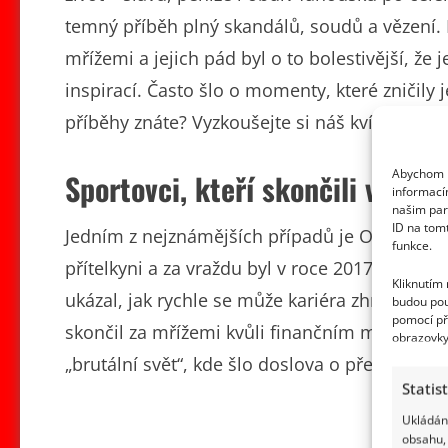
temný příběh plný skandálů, soudů a vězení. 
mřížemi a jejich pád byl o to bolestivější, že j
inspirací. Často šlo o momenty, které zničily j
příběhy znáte? Vyzkoušejte si náš kvíz na In-Li
Abychom p
Sportovci, kteří skončili ve věz
informací
našim par
ID na tom
Jedním z nejznámějších případů je Oscar Pisto
funkce.
přítelkyni a za vraždu byl v roce 2017 odsouze
Kliknutím
ukázal, jak rychle se může kariéra zhroutit. J
budou pou
pomocí př
skončil za mřížemi kvůli finančním machinac
obrazovky
„brutální svět“, kde šlo doslova o přežití.
Statis
Ukládání
obsahu, 