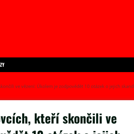
ÍZY
skončili ve vězení: Úkolem je zodpovědět 10 otázek o jejich skan
vcích, kteří skončili ve