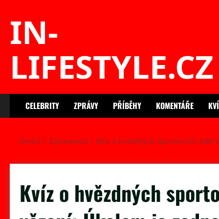
Skip
IN-
to
content
LIFESTYLE.CZ
CELEBRITY
ZPRÁVY
PŘÍBĚHY
KOMENTÁŘE
KV
Domů
Zajímavosti
Kvíz o hvězdných sportovcích, kteří 
Kvíz o hvězdných sporto