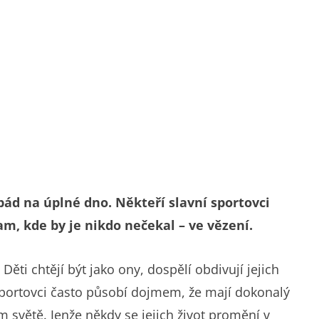
pád na úplné dno. Někteří slavní sportovci
tam, kde by je nikdo nečekal – ve vězení.
Děti chtějí být jako ony, dospělí obdivují jejich
 sportovci často působí dojmem, že mají dokonalý
m světě. Jenže někdy se jejich život promění v