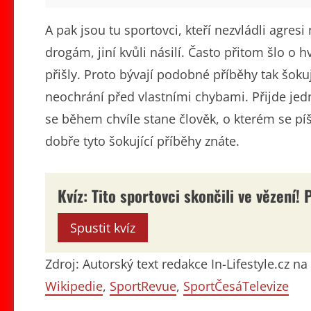
A pak jsou tu sportovci, kteří nezvládli agresi 
drogám, jiní kvůli násilí. Často přitom šlo o
přišly. Proto bývají podobné příběhy tak šokuj
neochrání před vlastními chybami. Přijde je
se během chvíle stane člověk, o kterém se píše 
dobře tyto šokující příběhy znáte.
Kvíz: Tito sportovci skončili ve vězení! 
Spustit kvíz
Zdroj: Autorský text redakce In-Lifestyle.cz 
Wikipedie
,
SportRevue
,
SportČesáTelevize