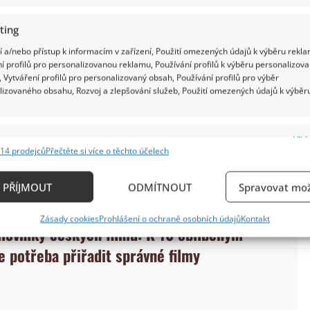
ting
 a/nebo přístup k informacím v zařízení, Použití omezených údajů k výběru rekla
í profilů pro personalizovanou reklamu, Používání profilů k výběru personalizov
 Vytváření profilů pro personalizovaný obsah, Používání profilů pro výběr
lizovaného obsahu, Rozvoj a zlepšování služeb, Použití omezených údajů k výběr
e
Vždy
14 prodejců
Přečtěte si více o těchto účelech
ání a kombinování údajů z jiných zdrojů údajů, Propojení různých zařízení,
kace zařízení na základě automaticky přenášených informací.
PŘÍJMOUT
ODMÍTNOUT
Spravovat mož
ání přesných údajů o zeměpisné poloze, Identifikace zařízení n
Zásady cookies
Prohlášení o ochraně osobních údajů
Kontakt
ě aktivně vyžádaných informací.
ilovníky českých filmů: K 10 oblíbeným
e potřeba přiřadit správné filmy
ění bezpečnosti, předcházení a zjišťování podvodů a
ňování chyb, Poskytování a zobrazování reklamy a
Vždy
, Ukládání a sdělování voleb ochrany osobních údajů.