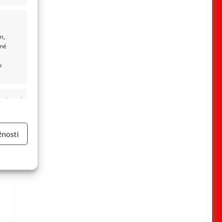
m,
ané
u
 aktivní
nosti
a
 aktivní