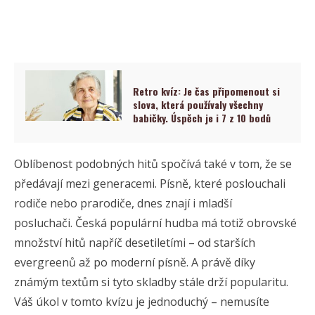
Retro kvíz: Je čas připomenout si
slova, která používaly všechny
babičky. Úspěch je i 7 z 10 bodů
Oblíbenost podobných hitů spočívá také v tom, že se
předávají mezi generacemi. Písně, které poslouchali
rodiče nebo prarodiče, dnes znají i mladší
posluchači. Česká populární hudba má totiž obrovské
množství hitů napříč desetiletími – od starších
evergreenů až po moderní písně. A právě díky
známým textům si tyto skladby stále drží popularitu.
Váš úkol v tomto kvízu je jednoduchý – nemusíte