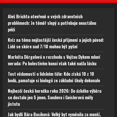
Aleš Brichta otevřeně o svých zdravotních
problémech: Je téměř slepý a potřebuje neustálou
péči
Kvíz na téma nejčastější česká příjmení a jejich původ:
Lidé se skóre nad 7/10 mohou být pyšní
Markéta Děrgelová o rozchodu s Vojtou Dykem mluví
nerada: Po bolestivém konci však také našla lásku
Test vědomostí o lidském těle: Kdo získá 10 z 10
bodů, pamatuje si biologii ze základní školy dokonale
Nejhezčí česká herečka roku 2026: Do úzkého výběru
se dostalo jen 5 jmen. Sandeva i Geislerová měly
jistotu
Jak bydlí Bára Basiková: Velký byt vyměnila za menší,