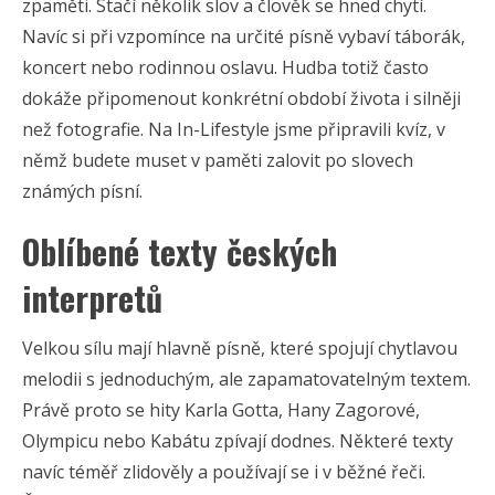
zpaměti. Stačí několik slov a člověk se hned chytí.
Navíc si při vzpomínce na určité písně vybaví táborák,
koncert nebo rodinnou oslavu. Hudba totiž často
dokáže připomenout konkrétní období života i silněji
než fotografie. Na In-Lifestyle jsme připravili kvíz, v
němž budete muset v paměti zalovit po slovech
známých písní.
Oblíbené texty českých
interpretů
Velkou sílu mají hlavně písně, které spojují chytlavou
melodii s jednoduchým, ale zapamatovatelným textem.
Právě proto se hity Karla Gotta, Hany Zagorové,
Olympicu nebo Kabátu zpívají dodnes. Některé texty
navíc téměř zlidověly a používají se i v běžné řeči.