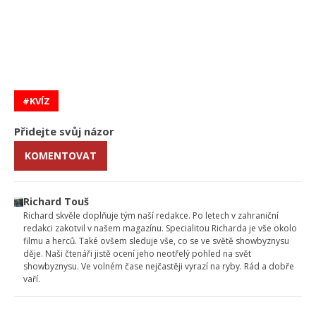
KVÍZ
Přidejte svůj názor
KOMENTOVAT
Richard Touš
Richard skvěle doplňuje tým naší redakce. Po letech v zahraniční
redakci zakotvil v našem magazínu. Specialitou Richarda je vše okolo
filmu a herců. Také ovšem sleduje vše, co se ve světě showbyznysu
děje. Naši čtenáři jistě ocení jeho neotřelý pohled na svět
showbyznysu. Ve volném čase nejčastěji vyrazí na ryby. Rád a dobře
vaří.