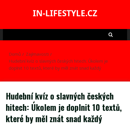
Skip
to
IN-LIFESTYLE.CZ
content
Domů
Zajímavosti
Hudební kvíz o slavných českých hitech: Úkolem je
doplnit 10 textů, které by měl znát snad každý
Hudební kvíz o slavných českých
hitech: Úkolem je doplnit 10 textů,
které by měl znát snad každý