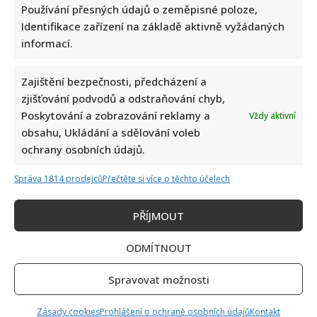
Používání přesných údajů o zeměpisné poloze,
Identifikace zařízení na základě aktivně vyžádaných
informací.
Zajištění bezpečnosti, předcházení a
Napsat komentář
zjišťování podvodů a odstraňování chyb,
Vaše e-mailová adresa nebude zveřejněna.
Poskytování a zobrazování reklamy a
Vždy aktivní
Vyžadované informace jsou označeny
*
obsahu, Ukládání a sdělování voleb
ochrany osobních údajů.
Komentář
*
Správa 1814 prodejců
Přečtěte si více o těchto účelech
PŘÍJMOUT
ODMÍTNOUT
Spravovat možnosti
Zásady cookies
Prohlášení o ochraně osobních údajů
Kontakt