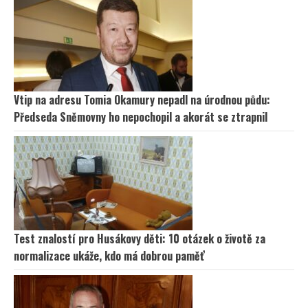
Vtip na adresu Tomia Okamury nepadl na úrodnou půdu:
Předseda Sněmovny ho nepochopil a akorát se ztrapnil
Test znalostí pro Husákovy děti: 10 otázek o životě za
normalizace ukáže, kdo má dobrou paměť