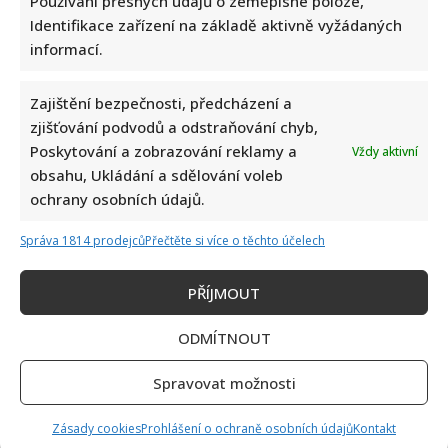
Používání přesných údajů o zeměpisné poloze,
Identifikace zařízení na základě aktivně vyžádaných
informací.
Zajištění bezpečnosti, předcházení a
zjišťování podvodů a odstraňování chyb,
Poskytování a zobrazování reklamy a
Vždy aktivní
Napsat komentář
obsahu, Ukládání a sdělování voleb
ochrany osobních údajů.
Vaše e-mailová adresa nebude zveřejněna.
Vyžadované informace jsou označeny
*
Správa 1814 prodejců
Přečtěte si více o těchto účelech
Komentář
*
PŘÍJMOUT
ODMÍTNOUT
Spravovat možnosti
Zásady cookies
Prohlášení o ochraně osobních údajů
Kontakt