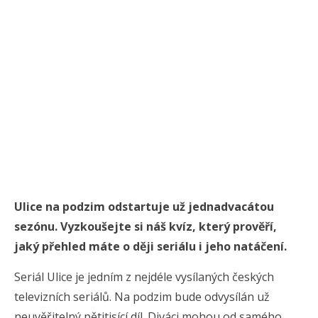
Ulice na podzim odstartuje už jednadvacátou
sezónu. Vyzkoušejte si náš kvíz, který prověří,
jaký přehled máte o ději seriálu i jeho natáčení.
Seriál Ulice je jedním z nejdéle vysílaných českých
televizních seriálů. Na podzim bude odvysílán už
neuvěřitelný pětitisící díl. Diváci mohou od samého