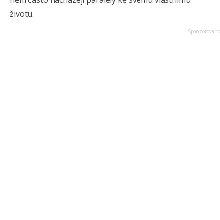
něm často nacházejí paralely ke svému vlastnímu
životu.