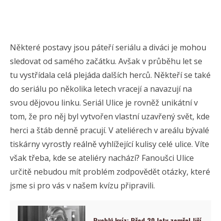
Některé postavy jsou páteří seriálu a diváci je mohou
sledovat od samého začátku. Avšak v průběhu let se
tu vystřídala celá plejáda dalších herců. Někteří se také
do seriálu po několika letech vracejí a navazují na
svou dějovou linku. Seriál Ulice je rovněž unikátní v
tom, že pro něj byl vytvořen vlastní uzavřený svět, kde
herci a štáb denně pracují. V ateliérech v areálu bývalé
tiskárny vyrostly reálně vyhlížející kulisy celé ulice. Víte
však třeba, kde se ateliéry nachází? Fanoušci Ulice
určitě nebudou mít problém zodpovědět otázky, které
jsme si pro vás v našem kvízu připravili.
Rychlý kvíz: Před 20 lety zemřel Jiří