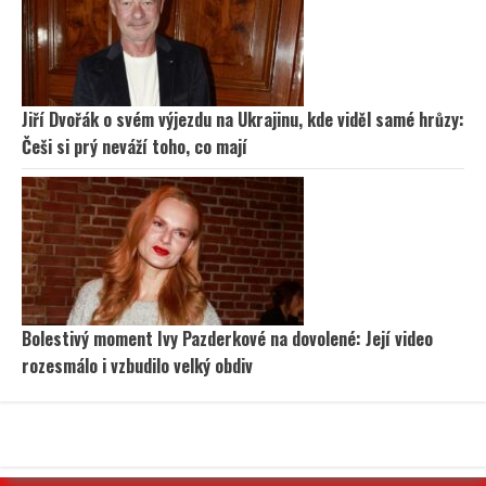
Jiří Dvořák o svém výjezdu na Ukrajinu, kde viděl samé hrůzy:
Češi si prý neváží toho, co mají
Bolestivý moment Ivy Pazderkové na dovolené: Její video
rozesmálo i vzbudilo velký obdiv