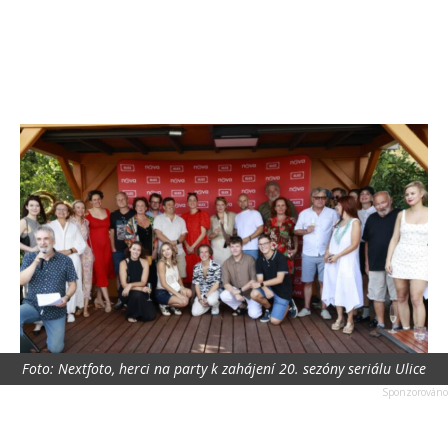
Foto: Nextfoto, herci na party k zahájení 20. sezóny seriálu Ulice