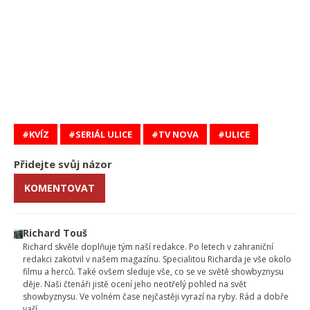
KVÍZ
SERIÁL ULICE
TV NOVA
ULICE
Přidejte svůj názor
KOMENTOVAT
Richard Touš
Richard skvěle doplňuje tým naší redakce. Po letech v zahraniční
redakci zakotvil v našem magazínu. Specialitou Richarda je vše okolo
filmu a herců. Také ovšem sleduje vše, co se ve světě showbyznysu
děje. Naši čtenáři jistě ocení jeho neotřelý pohled na svět
showbyznysu. Ve volném čase nejčastěji vyrazí na ryby. Rád a dobře
vaří.