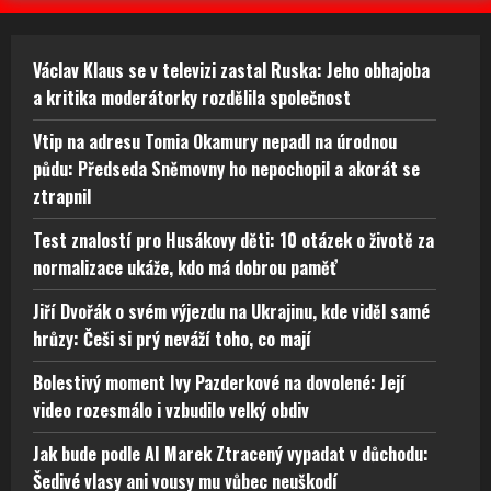
Václav Klaus se v televizi zastal Ruska: Jeho obhajoba
a kritika moderátorky rozdělila společnost
Vtip na adresu Tomia Okamury nepadl na úrodnou
půdu: Předseda Sněmovny ho nepochopil a akorát se
ztrapnil
Test znalostí pro Husákovy děti: 10 otázek o životě za
normalizace ukáže, kdo má dobrou paměť
Jiří Dvořák o svém výjezdu na Ukrajinu, kde viděl samé
hrůzy: Češi si prý neváží toho, co mají
Bolestivý moment Ivy Pazderkové na dovolené: Její
video rozesmálo i vzbudilo velký obdiv
Jak bude podle AI Marek Ztracený vypadat v důchodu:
Šedivé vlasy ani vousy mu vůbec neuškodí