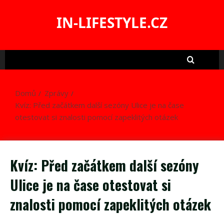
Skip
to
IN-LIFESTYLE.CZ
content
Domů
Zprávy
Kvíz: Před začátkem další sezóny Ulice je na čase
otestovat si znalosti pomocí zapeklitých otázek
Kvíz: Před začátkem další sezóny
Ulice je na čase otestovat si
znalosti pomocí zapeklitých otázek