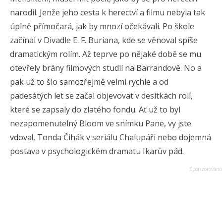
narodil. Jenže jeho cesta k herectví a filmu nebyla tak
úplně přímočará, jak by mnozí očekávali. Po škole
začínal v Divadle E. F. Buriana, kde se věnoval spíše
dramatickým rolím. Až teprve po nějaké době se mu
otevřely brány filmových studií na Barrandově. No a
pak už to šlo samozřejmě velmi rychle a od
padesátých let se začal objevovat v desítkách rolí,
které se zapsaly do zlatého fondu. Ať už to byl
nezapomenutelný Bloom ve snímku
Pane, vy jste
vdova!
, Tonda Čihák v seriálu
Chalupáři
nebo dojemná
postava v psychologickém dramatu
Ikarův pád
.