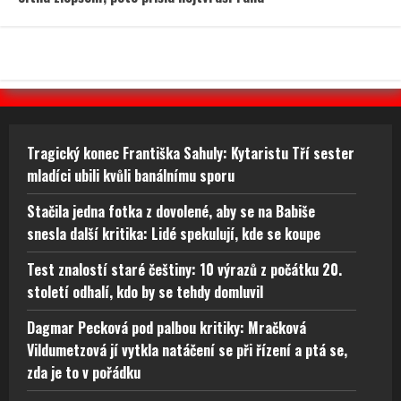
Tragický konec Františka Sahuly: Kytaristu Tří sester
mladíci ubili kvůli banálnímu sporu
Stačila jedna fotka z dovolené, aby se na Babiše
snesla další kritika: Lidé spekulují, kde se koupe
Test znalostí staré češtiny: 10 výrazů z počátku 20.
století odhalí, kdo by se tehdy domluvil
Dagmar Pecková pod palbou kritiky: Mračková
Vildumetzová jí vytkla natáčení se při řízení a ptá se,
zda je to v pořádku