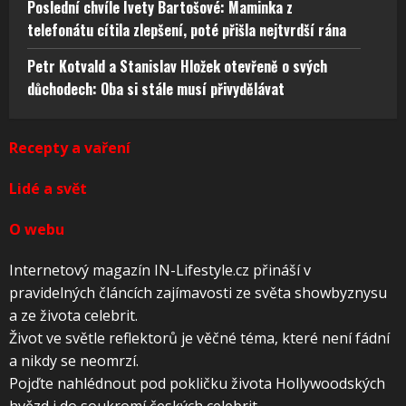
Poslední chvíle Ivety Bartošové: Maminka z
telefonátu cítila zlepšení, poté přišla nejtvrdší rána
Petr Kotvald a Stanislav Hložek otevřeně o svých
důchodech: Oba si stále musí přivydělávat
Recepty a vaření
Lidé a svět
O webu
Internetový magazín IN-Lifestyle.cz přináší v
pravidelných článcích zajímavosti ze světa showbyznysu
a ze života celebrit.
Život ve světle reflektorů je věčné téma, které není fádní
a nikdy se neomrzí.
Pojďte nahlédnout pod pokličku života Hollywoodských