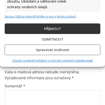
obsahu, Ukládání a sdělování voleb
ochrany osobních údajů.
Správa 1808 prodejců
Přečtěte si více o těchto účelech
PŘÍJMOUT
ODMÍTNOUT
Spravovat možnosti
Zásady cookies
Prohlášení o ochraně osobních údajů
Kontakt
Napsat komentář
Vaše e-mailová adresa nebude zveřejněna.
Vyžadované informace jsou označeny
*
Komentář
*