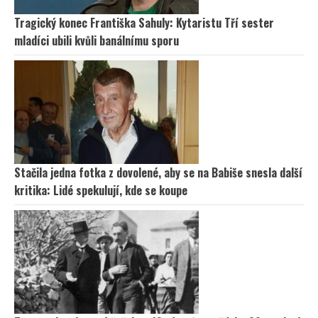
Tragický konec Františka Sahuly: Kytaristu Tří sester
mladíci ubili kvůli banálnímu sporu
Stačila jedna fotka z dovolené, aby se na Babiše snesla další
kritika: Lidé spekulují, kde se koupe