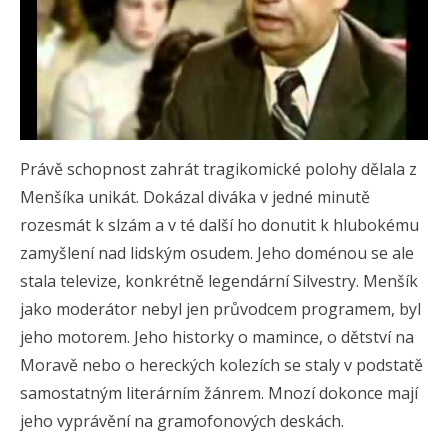
Právě schopnost zahrát tragikomické polohy dělala z
Menšíka unikát. Dokázal diváka v jedné minutě
rozesmát k slzám a v té další ho donutit k hlubokému
zamyšlení nad lidským osudem. Jeho doménou se ale
stala televize, konkrétně legendární Silvestry. Menšík
jako moderátor nebyl jen průvodcem programem, byl
jeho motorem. Jeho historky o mamince, o dětství na
Moravě nebo o hereckých kolezích se staly v podstatě
samostatným literárním žánrem. Mnozí dokonce mají
jeho vyprávění na gramofonových deskách.