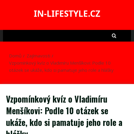
Skip
to
IN-LIFESTYLE.CZ
content
Domů
Zajímavosti
Vzpomínkový kvíz o Vladimíru Menšíkovi: Podle 10
otázek se ukáže, kdo si pamatuje jeho role a hlášky
Vzpomínkový kvíz o Vladimíru
Menšíkovi: Podle 10 otázek se
ukáže, kdo si pamatuje jeho role a
hlášky