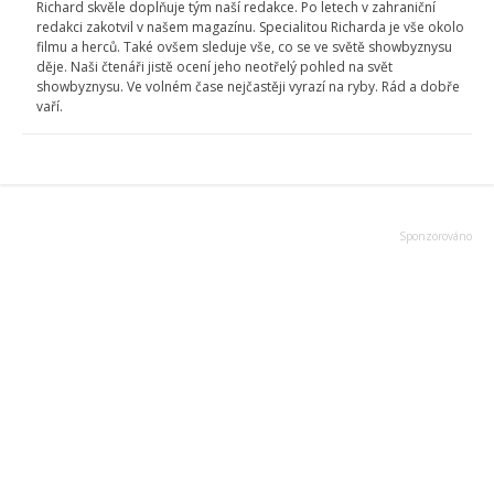
Richard skvěle doplňuje tým naší redakce. Po letech v zahraniční
redakci zakotvil v našem magazínu. Specialitou Richarda je vše okolo
filmu a herců. Také ovšem sleduje vše, co se ve světě showbyznysu
děje. Naši čtenáři jistě ocení jeho neotřelý pohled na svět
showbyznysu. Ve volném čase nejčastěji vyrazí na ryby. Rád a dobře
vaří.