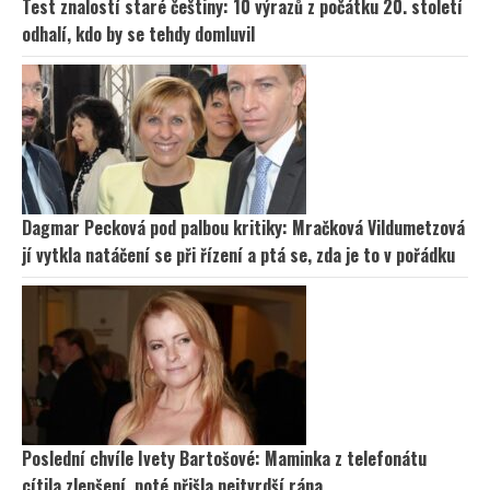
Test znalostí staré češtiny: 10 výrazů z počátku 20. století
odhalí, kdo by se tehdy domluvil
Dagmar Pecková pod palbou kritiky: Mračková Vildumetzová
jí vytkla natáčení se při řízení a ptá se, zda je to v pořádku
Poslední chvíle Ivety Bartošové: Maminka z telefonátu
cítila zlepšení, poté přišla nejtvrdší rána