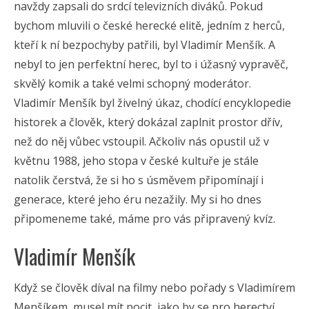
navždy zapsali do srdcí televizních diváků. Pokud
bychom mluvili o české herecké elitě, jedním z herců,
kteří k ní bezpochyby patřili, byl Vladimír Menšík. A
nebyl to jen perfektní herec, byl to i úžasný vypravěč,
skvělý komik a také velmi schopný moderátor.
Vladimír Menšík byl živelný úkaz, chodící encyklopedie
historek a člověk, který dokázal zaplnit prostor dřív,
než do něj vůbec vstoupil. Ačkoliv nás opustil už v
květnu 1988, jeho stopa v české kultuře je stále
natolik čerstvá, že si ho s úsměvem připomínají i
generace, které jeho éru nezažily. My si ho dnes
připomeneme také, máme pro vás připravený kvíz.
Vladimír Menšík
Když se člověk díval na filmy nebo pořady s Vladimírem
Menšíkem, musel mít pocit, jako by se pro herectví