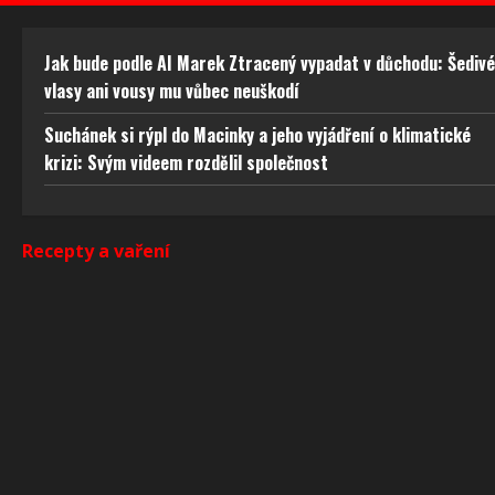
Zajišt
odstra
obsahu
Jak bude podle AI Marek Ztracený vypadat v důchodu: Šedivé
vlasy ani vousy mu vůbec neuškodí
Suchánek si rýpl do Macinky a jeho vyjádření o klimatické
krizi: Svým videem rozdělil společnost
Recepty a vaření