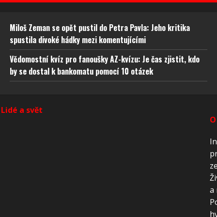
ění bezpečnosti, předcházení a zjišťování podvodů a
ňování chyb, Poskytování a zobrazování reklamy a
Vždy
, Ukládání a sdělování voleb ochrany osobních údajů.
Miloš Zeman se opět pustil do Petra Pavla: Jeho kritika
spustila divoké hádky mezi komentujícími
Vědomostní kvíz pro fanoušky AZ-kvízu: Je čas zjistit, kdo
by se dostal k bankomatu pomocí 10 otázek
Lidé a svět
O
In
pr
ze
Ži
a 
P
hv