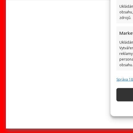
Ukládán
obsahu,
zdrojů.
Marke
Ukládán
Vytváře
reklamy,
persona
obsahu.
Správa 1
Funkc
Přiřazov
zařízení
Použív
základ