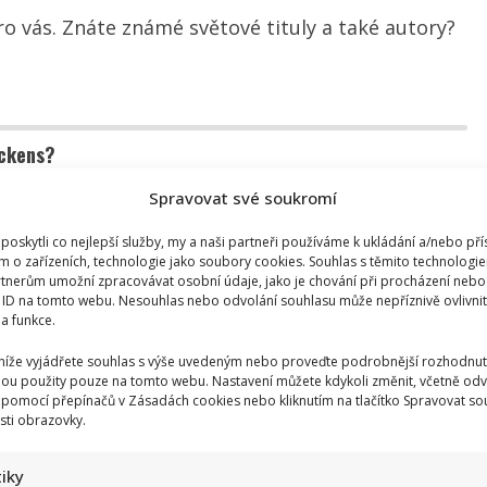
ro vás. Znáte známé světové tituly a také autory?
ickens?
Spravovat své soukromí
oskytli co nejlepší služby, my a naši partneři používáme k ukládání a/nebo pří
m o zařízeních, technologie jako soubory cookies. Souhlas s těmito technologi
tnerům umožní zpracovávat osobní údaje, jako je chování při procházení nebo
 ID na tomto webu. Nesouhlas nebo odvolání souhlasu může nepříznivě ovlivnit 
 a funkce.
 níže vyjádřete souhlas s výše uvedeným nebo proveďte podrobnější rozhodnut
ou použity pouze na tomto webu. Nastavení můžete kdykoli změnit, včetně odv
 pomocí přepínačů v Zásadách cookies nebo kliknutím na tlačítko Spravovat so
sti obrazovky.
tiky