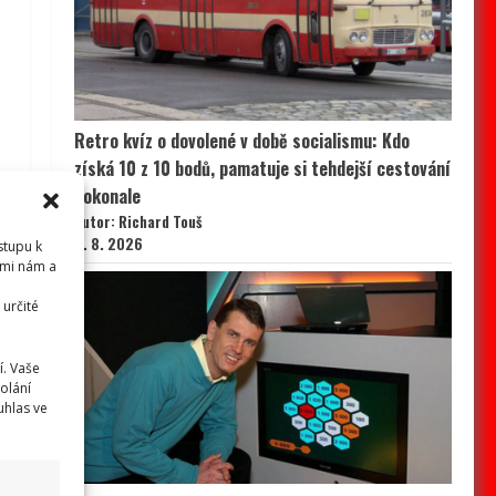
Retro kvíz o dovolené v době socialismu: Kdo
získá 10 z 10 bodů, pamatuje si tehdejší cestování
dokonale
Autor: Richard Touš
8. 8. 2026
stupu k
emi nám a
určité
í. Vaše
olání
uhlas ve