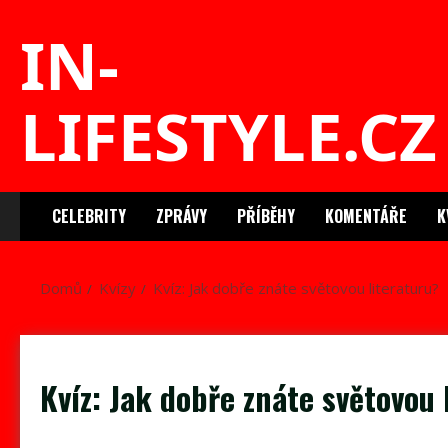
Skip
IN-
to
content
LIFESTYLE.CZ
CELEBRITY
ZPRÁVY
PŘÍBĚHY
KOMENTÁŘE
K
Domů
Kvízy
Kvíz: Jak dobře znáte světovou literaturu?
Kvíz: Jak dobře znáte světovou 