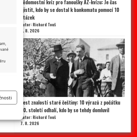
Vědomostní kvíz pro fanoušky AZ-kvízu: Je čas
zjistit, kdo by se dostal k bankomatu pomocí 10
otázek
Autor: Richard Touš
8. 8. 2026
lam,
ované
běru
 aktivní
nosti
Test znalostí staré češtiny: 10 výrazů z počátku
20. století odhalí, kdo by se tehdy domluvil
na
Autor: Richard Touš
7. 8. 2026