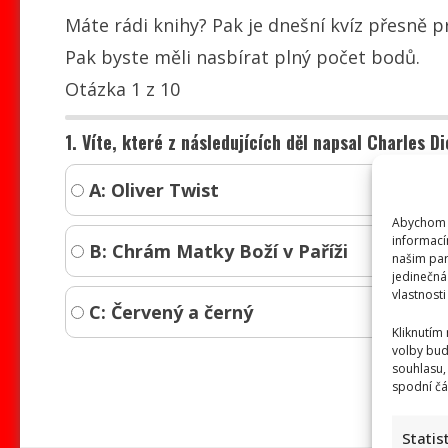
Máte rádi knihy? Pak je dnešní kvíz přesně p
Pak byste měli nasbírat plný počet bodů.
Otázka 1 z 10
1. Víte, které z následujících děl napsal Charles D
A: Oliver Twist
Abychom p
informací
B: Chrám Matky Boží v Paříži
našim par
jedinečná
vlastnosti
C: Červený a černý
Kliknutím
volby bud
souhlasu,
spodní čá
Statis