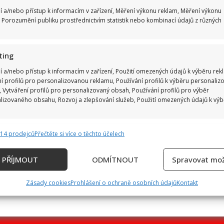
í a/nebo přístup k informacím v zařízení, Měření výkonu reklam, Měření výkonu
 Porozumění publiku prostřednictvím statistik nebo kombinací údajů z různých
ting
í a/nebo přístup k informacím v zařízení, Použití omezených údajů k výběru rek
ní profilů pro personalizovanou reklamu, Používání profilů k výběru personaliz
 Vytváření profilů pro personalizovaný obsah, Používání profilů pro výběr
lizovaného obsahu, Rozvoj a zlepšování služeb, Použití omezených údajů k vý
814 prodejců
Přečtěte si více o těchto účelech
e
Vždy
ání a kombinování údajů z jiných zdrojů údajů, Propojení různých
PŘÍJMOUT
ODMÍTNOUT
Spravovat mož
, Identifikace zařízení na základě automaticky přenášených informací.
Zásady cookies
Prohlášení o ochraně osobních údajů
Kontakt
ání přesných údajů o zeměpisné poloze, Identifikace zařízení 
ě aktivně vyžádaných informací.