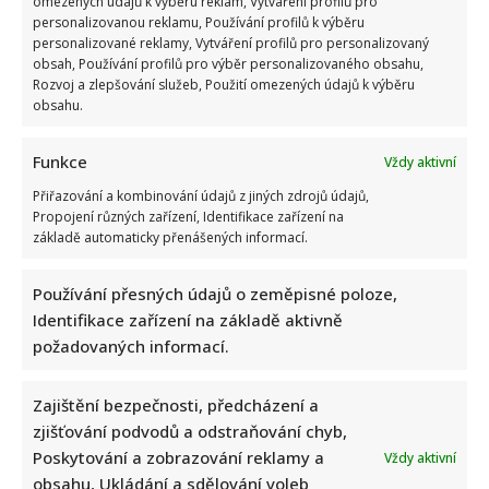
omezených údajů k výběru reklam, Vytváření profilů pro
personalizovanou reklamu, Používání profilů k výběru
personalizované reklamy, Vytváření profilů pro personalizovaný
obsah, Používání profilů pro výběr personalizovaného obsahu,
Rozvoj a zlepšování služeb, Použití omezených údajů k výběru
obsahu.
Kvíz o postavách z českých filmů: Kdo správně přiřadí všech
Funkce
Vždy aktivní
10 hrdinů, ten má vynikající přehled
Přiřazování a kombinování údajů z jiných zdrojů údajů,
Autor: Richard Touš
Propojení různých zařízení, Identifikace zařízení na
7. 8. 2026
základě automaticky přenášených informací.
Používání přesných údajů o zeměpisné poloze,
Identifikace zařízení na základě aktivně
požadovaných informací.
Zajištění bezpečnosti, předcházení a
zjišťování podvodů a odstraňování chyb,
Poskytování a zobrazování reklamy a
Vždy aktivní
obsahu, Ukládání a sdělování voleb