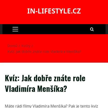
Skip
to
IN-LIFESTYLE.CZ
content
Primary
Menu
Domů
Kvízy
Kvíz: Jak dobře znáte role Vladimíra Menšíka?
Kvíz: Jak dobře znáte role
Vladimíra Menšíka?
Máte rádi filmy Vladimíra Menšíka? Pak je tento kvíz