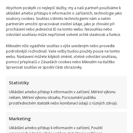
Abychom poskytli co nejlepší služby, my a naši partneři používáme k
ukládání a/nebo přístupu k informacím o zařízeních, technologie jako
soubory cookies. Souhlas s těmito technologiemi nám a našim
partnerům umožní zpracovávat osobní údaje, jako je chování při
procházení nebo jedinečná ID na tomto webu. Nesouhlas nebo
odvolání souhlasu může nepříznivě ovlivnit určité vlastnosti a funkce.
Kliknutím níže vyjádřete souhlas s výše uvedeným nebo proveďte
podrobnější rozhodnutí. Vaše volby budou použity pouze na tomto
webu. Nastavení můžete kdykoli změnit, včetně odvolání souhlasu,
pomocí přepínačů v Zásadách cookies nebo kliknutím na tlačítko
Spravovat souhlas ve spodní části obrazovky.
Test znalostí na téma české pohádky a jejich hlášky: Úkolem
je přiřadit 10/10 výroků ke správným filmům
Statistiky
Autor: František Zahradníček
Ukládání a/nebo přístup k informacím v zařízení, Měření výkonu
7. 8. 2026
reklam, Měření výkonu obsahu, Porozumění publiku
prostřednictvím statistik nebo kombinací údajů z různých zdrojů.
Marketing
Ukládání a/nebo přístup k informacím v zařízení, Použití