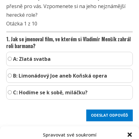
přesně pro vás. Vzpomenete si na jeho nejznámější
herecké role?
Otázka 1 z 10
1. Jak se jmenoval film, ve kterém si Vladimír Menšík zahrál
roli barmana?
A: Zlatá svatba
B: Limonádový Joe aneb Koňská opera
C: Hodíme se k sobě, miláčku?
Spravovat své soukromí