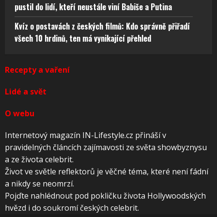
pustil do lidí, kteří neustále viní Babiše a Putina
Kvíz o postavách z českých filmů: Kdo správně přiřadí
všech 10 hrdinů, ten má vynikající přehled
Recepty a vaření
Lidé a svět
O webu
Internetový magazín IN-Lifestyle.cz přináší v
pravidelných článcích zajímavosti ze světa showbyznysu
a ze života celebrit.
Život ve světle reflektorů je věčné téma, které není fádní
a nikdy se neomrzí.
Pojďte nahlédnout pod pokličku života Hollywoodských
hvězd i do soukromí českých celebrit.