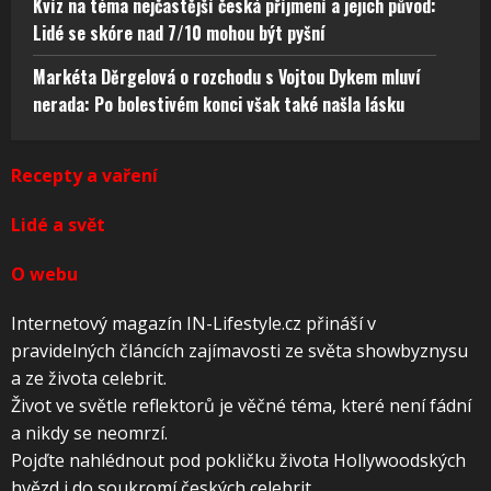
Kvíz na téma nejčastější česká příjmení a jejich původ:
Lidé se skóre nad 7/10 mohou být pyšní
Markéta Děrgelová o rozchodu s Vojtou Dykem mluví
nerada: Po bolestivém konci však také našla lásku
Recepty a vaření
Lidé a svět
O webu
Internetový magazín IN-Lifestyle.cz přináší v
pravidelných článcích zajímavosti ze světa showbyznysu
a ze života celebrit.
Život ve světle reflektorů je věčné téma, které není fádní
a nikdy se neomrzí.
Pojďte nahlédnout pod pokličku života Hollywoodských
hvězd i do soukromí českých celebrit.