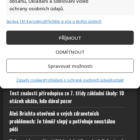
obsahu, Ukládání a sdělování voleb
pamatuje si biologii ze základní školy dokonale
ochrany osobních údajů.
Autor: Richard Touš
9. 8. 2026
Správa 1814 prodejců
Přečtěte si více o těchto účelech
PŘÍJMOUT
ODMÍTNOUT
Komedie Na samotě u lesa slaví 50 let: Příběhy z
jejího natáčení pobaví fanoušky i dnes
Spravovat možnosti
Skutečná jména slavných českých osobností: Michal
David i Marek Ztracený učinili dobré rozhodnutí
Zásady cookies
Prohlášení o ochraně osobních údajů
Kontakt
Test znalostí přírodopisu ze 7. třídy základní školy: 10
otázek ukáže, kdo dával pozor
Aleš Brichta otevřeně o svých zdravotních
problémech: Je téměř slepý a potřebuje neustálou
péči