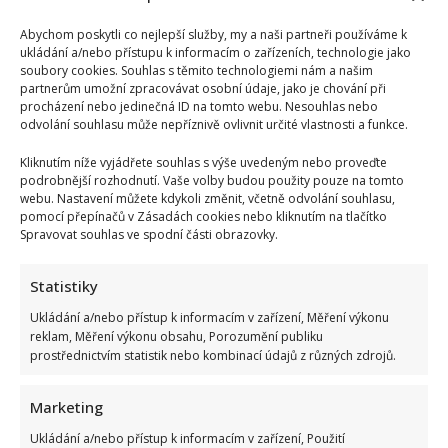
Abychom poskytli co nejlepší služby, my a naši partneři používáme k
ukládání a/nebo přístupu k informacím o zařízeních, technologie jako
soubory cookies. Souhlas s těmito technologiemi nám a našim
partnerům umožní zpracovávat osobní údaje, jako je chování při
procházení nebo jedinečná ID na tomto webu. Nesouhlas nebo
odvolání souhlasu může nepříznivě ovlivnit určité vlastnosti a funkce.
Kliknutím níže vyjádřete souhlas s výše uvedeným nebo proveďte
podrobnější rozhodnutí. Vaše volby budou použity pouze na tomto
webu. Nastavení můžete kdykoli změnit, včetně odvolání souhlasu,
pomocí přepínačů v Zásadách cookies nebo kliknutím na tlačítko
Spravovat souhlas ve spodní části obrazovky.
Test znalostí přírodopisu ze 7. třídy základní školy: 10
otázek ukáže, kdo dával pozor
Statistiky
Autor: Richard Touš
Ukládání a/nebo přístup k informacím v zařízení, Měření výkonu
10. 8. 2026
reklam, Měření výkonu obsahu, Porozumění publiku
prostřednictvím statistik nebo kombinací údajů z různých zdrojů.
Marketing
Ukládání a/nebo přístup k informacím v zařízení, Použití