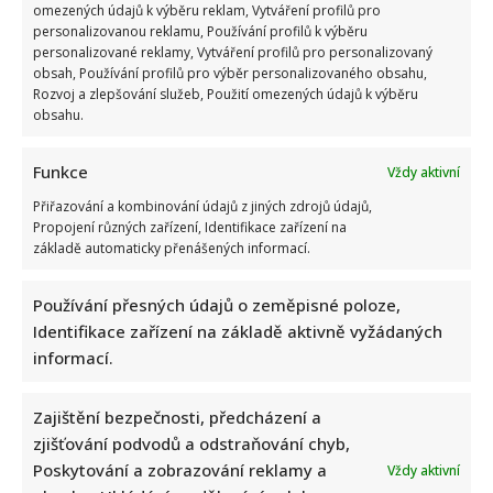
omezených údajů k výběru reklam, Vytváření profilů pro
personalizovanou reklamu, Používání profilů k výběru
personalizované reklamy, Vytváření profilů pro personalizovaný
obsah, Používání profilů pro výběr personalizovaného obsahu,
Rozvoj a zlepšování služeb, Použití omezených údajů k výběru
obsahu.
Kvíz na téma nejčastější česká příjmení a jejich původ: Lidé
se skóre nad 7/10 mohou být pyšní
Funkce
Vždy aktivní
Autor: Richard Touš
Přiřazování a kombinování údajů z jiných zdrojů údajů,
10. 8. 2026
Propojení různých zařízení, Identifikace zařízení na
základě automaticky přenášených informací.
Používání přesných údajů o zeměpisné poloze,
Identifikace zařízení na základě aktivně vyžádaných
informací.
Zajištění bezpečnosti, předcházení a
zjišťování podvodů a odstraňování chyb,
Poskytování a zobrazování reklamy a
Vždy aktivní
Test vědomostí o lidském těle: Kdo získá 10 z 10 bodů,