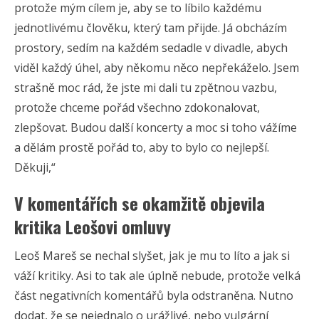
protože mým cílem je, aby se to líbilo každému
jednotlivému člověku, který tam přijde. Já obcházím
prostory, sedím na každém sedadle v divadle, abych
viděl každý úhel, aby někomu něco nepřekáželo. Jsem
strašně moc rád, že jste mi dali tu zpětnou vazbu,
protože chceme pořád všechno zdokonalovat,
zlepšovat. Budou další koncerty a moc si toho vážíme
a dělám prostě pořád to, aby to bylo co nejlepší.
Děkuji,“
V komentářích se okamžitě objevila
kritika Leošovi omluvy
Leoš Mareš se nechal slyšet, jak je mu to líto a jak si
váží kritiky. Asi to tak ale úplně nebude, protože velká
část negativních komentářů byla odstraněna. Nutno
dodat, že se nejednalo o urážlivé, nebo vulgární