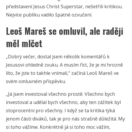
představení Jesus Christ Superstar, nešetřili kritikou.
Nejvíce publiku vadilo špatné ozvučení.
Leoš Mareš se omluvil, ale raději
měl mlčet
„Dobrý večer, dostal jsem několik komentářů k
Jesusovi ohledně zvuku. A musím říct, že je mi hrozně
líto, že jste to takhle vnímali,“ začíná Leoš Mareš ve
svém omluvném příspěvku.
„Já jsem investoval všechno prostě. Všechno bych
investoval a udělal bych všechno, aby ten zážitek byl
stoprocentní pro všechny. I když se ta kritika týká
jenom části diváků, tak je pro nás strašně důležitá. My
si toho vážíme. Konkrétně já si toho moc vážím,