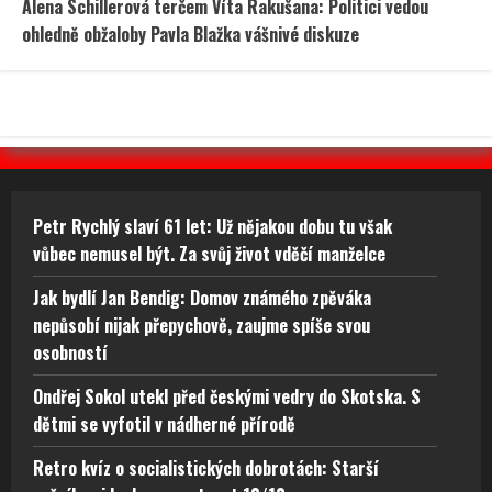
Alena Schillerová terčem Víta Rakušana: Politici vedou
ohledně obžaloby Pavla Blažka vášnivé diskuze
Petr Rychlý slaví 61 let: Už nějakou dobu tu však
vůbec nemusel být. Za svůj život vděčí manželce
Jak bydlí Jan Bendig: Domov známého zpěváka
nepůsobí nijak přepychově, zaujme spíše svou
osobností
Ondřej Sokol utekl před českými vedry do Skotska. S
dětmi se vyfotil v nádherné přírodě
Retro kvíz o socialistických dobrotách: Starší