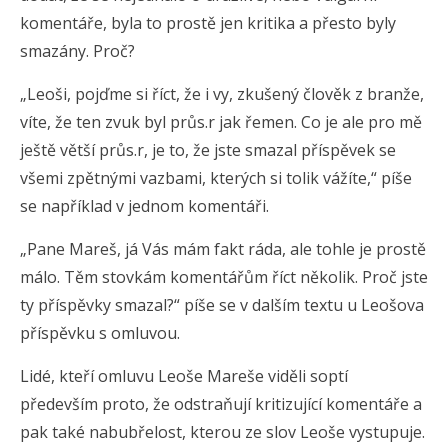
komentáře, byla to prostě jen kritika a přesto byly
smazány. Proč?
„Leoši, pojďme si říct, že i vy, zkušený člověk z branže,
víte, že ten zvuk byl průs.r jak řemen. Co je ale pro mě
ještě větší průs.r, je to, že jste smazal příspěvek se
všemi zpětnými vazbami, kterých si tolik vážíte,“ píše
se například v jednom komentáři.
„Pane Mareš, já Vás mám fakt ráda, ale tohle je prostě
málo. Těm stovkám komentářům říct několik. Proč jste
ty příspěvky smazal?“ píše se v dalším textu u Leošova
příspěvku s omluvou.
Lidé, kteří omluvu Leoše Mareše viděli soptí
především proto, že odstraňují kritizující komentáře a
pak také nabubřelost, kterou ze slov Leoše vystupuje.