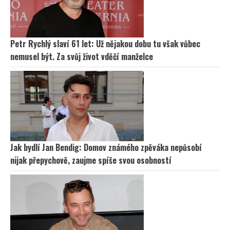
Petr Rychlý slaví 61 let: Už nějakou dobu tu však vůbec
nemusel být. Za svůj život vděčí manželce
Jak bydlí Jan Bendig: Domov známého zpěváka nepůsobí
nijak přepychově, zaujme spíše svou osobností