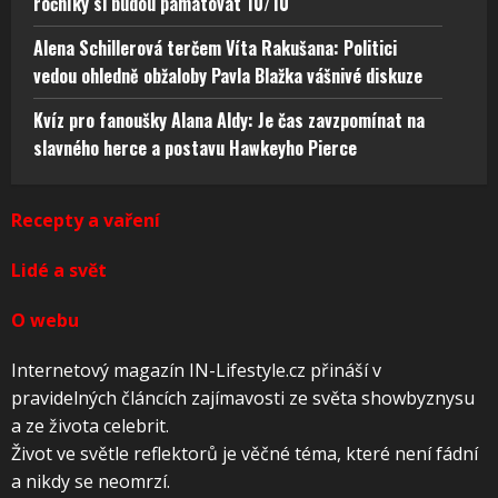
ročníky si budou pamatovat 10/10
Alena Schillerová terčem Víta Rakušana: Politici
vedou ohledně obžaloby Pavla Blažka vášnivé diskuze
Kvíz pro fanoušky Alana Aldy: Je čas zavzpomínat na
slavného herce a postavu Hawkeyho Pierce
Recepty a vaření
Lidé a svět
O webu
Internetový magazín IN-Lifestyle.cz přináší v
pravidelných článcích zajímavosti ze světa showbyznysu
a ze života celebrit.
Život ve světle reflektorů je věčné téma, které není fádní
a nikdy se neomrzí.