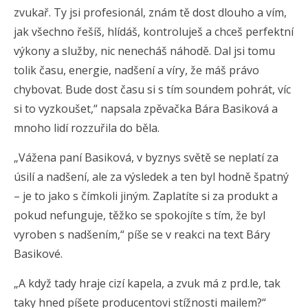
zvukař. Ty jsi profesionál, znám tě dost dlouho a vím,
jak všechno řešíš, hlídáš, kontroluješ a chceš perfektní
výkony a služby, nic nenecháš náhodě. Dal jsi tomu
tolik času, energie, nadšení a víry, že máš právo
chybovat. Bude dost času si s tím soundem pohrát, víc
si to vyzkoušet,“ napsala zpěvačka Bára Basiková a
mnoho lidí rozzuřila do běla.
„Vážena paní Basiková, v byznys světě se neplatí za
úsilí a nadšení, ale za výsledek a ten byl hodně špatný
– je to jako s čímkoli jiným. Zaplatíte si za produkt a
pokud nefunguje, těžko se spokojíte s tím, že byl
vyroben s nadšením,“ píše se v reakci na text Báry
Basikové.
„A když tady hraje cizí kapela, a zvuk má z prd.le, tak
taky hned píšete producentovi stížnosti mailem?“