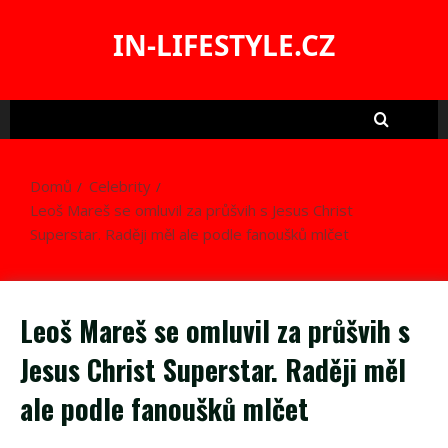
Skip
to
IN-LIFESTYLE.CZ
content
Domů
Celebrity
Leoš Mareš se omluvil za průšvih s Jesus Christ
Superstar. Raději měl ale podle fanoušků mlčet
Leoš Mareš se omluvil za průšvih s
Jesus Christ Superstar. Raději měl
ale podle fanoušků mlčet