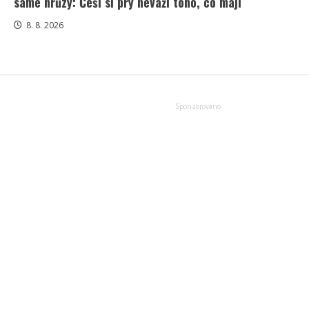
samé hrůzy: Češi si prý neváží toho, co mají
8. 8. 2026