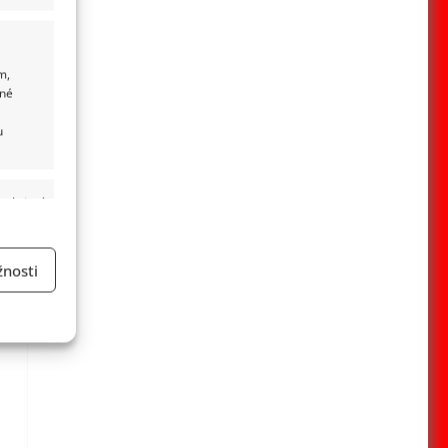
m,
ané
u
 aktivní
nosti
a
 aktivní