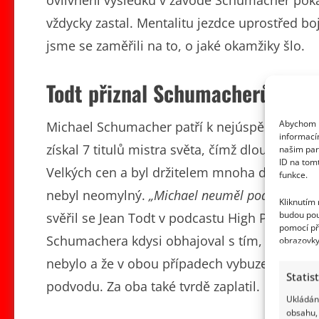
vždycky zastal. Mentalitu jezdce uprostřed boj
jsme se zaměřili na to, o jaké okamžiky šlo.
Todt přiznal Schumacherův úmy
Abychom p
Michael Schumacher patří k nejúspěšnějším j
informací
získal 7 titulů mistra světa, čímž dlouho drž
našim par
ID na tom
Velkých cen a byl držitelem mnoha dalších re
funkce.
nebyl neomylný.
„Michael neuměl podvádět. Pok
Kliknutím
budou pou
svěřil se Jean Todt v podcastu High Performa
pomocí př
Schumachera kdysi obhajoval s tím, že nešlo 
obrazovky
nebylo a že v obou případech vybuzené emoc
Statis
podvodu. Za oba také tvrdě zaplatil.
Ukládání
obsahu, 