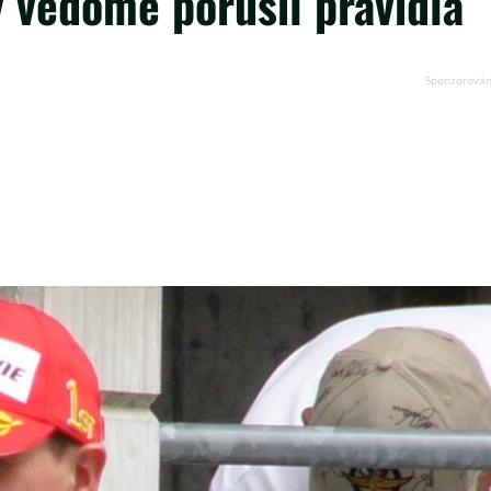
 vědomě porušil pravidla