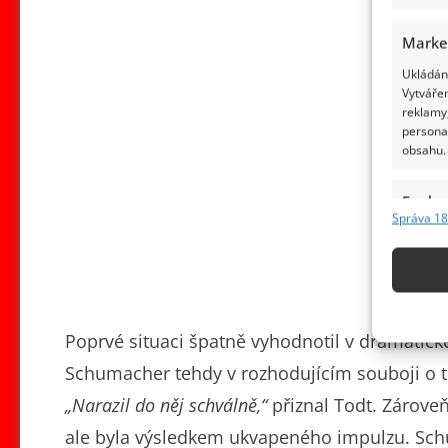
Marke
Ukládání
Vytvářen
reklamy,
persona
obsahu.
Funkc
Správa 18
Přiřazov
Identifi
Použív
základ
Poprvé situaci špatně vyhodnotil v dramatick
Schumacher tehdy v rozhodujícím souboji o tit
Zajišt
„Narazil do něj schválně,“
přiznal Todt. Zárove
odstra
obsahu
ale byla výsledkem ukvapeného impulzu. Sch