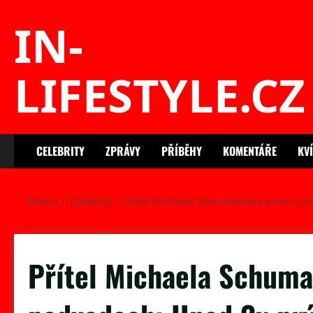
Skip
IN-
to
content
LIFESTYLE.CZ
CELEBRITY
ZPRÁVY
PŘÍBĚHY
KOMENTÁŘE
KV
Domů
Celebrity
Přítel Michaela Schumachera promluvil
Přítel Michaela Schuma