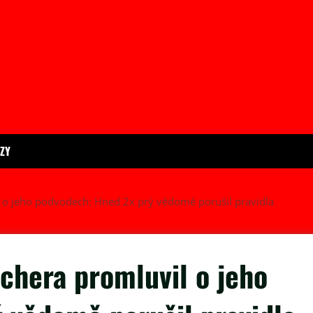
ÍZY
 o jeho podvodech: Hned 2x prý vědomě porušil pravidla
chera promluvil o jeho