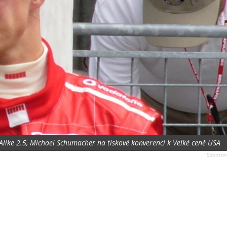
 Alike 2.5, Michael Schumacher na tiskové konverenci k Velké ceně USA