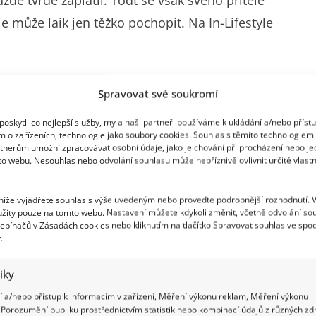
e může laik jen těžko pochopit. Na In-Lifestyle
sl
Spravovat své soukromí
oskytli co nejlepší služby, my a naši partneři používáme k ukládání a/nebo příst
ezdcům v historii Formule 1. Během své kariéry
m o zařízeních, technologie jako soubory cookies. Souhlas s těmito technologiem
el rekord v počtu šampionátů, vyhrál celkem 91
tnerům umožní zpracovávat osobní údaje, jako je chování při procházení nebo j
to webu. Nesouhlas nebo odvolání souhlasu může nepříznivě ovlivnit určité vlastn
kordů. Stal se zkrátka legendou, nicméně ani on
ud vím, udělal to dvakrát, ale udělal to špatně,“
 níže vyjádřete souhlas s výše uvedeným nebo proveďte podrobnější rozhodnutí. 
žity pouze na tomto webu. Nastavení můžete kdykoli změnit, včetně odvolání so
nce, kde otevřeně zavzpomínal na dvě situace, kdy
epínačů v Zásadách cookies nebo kliknutím na tlačítko Spravovat souhlas ve spod
o úmyslné jednání. Až nyní přiznal, že tomu tak
.
e u Schumachera způsobily, že se dopustil
tiky
 a/nebo přístup k informacím v zařízení, Měření výkonu reklam, Měření výkonu
Porozumění publiku prostřednictvím statistik nebo kombinací údajů z různých zdr