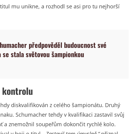
titul mu unikne, a rozhodl se asi pro tu nejhorší
chumacher předpověděl budoucnost své
a se stala světovou šampionkou
 kontrolu
tehdy diskvalifikován z celého šampionátu. Druhý
aku. Schumacher tehdy v kvalifikaci zastavil svůj
rať a znemožnil soupeřům dokončit rychlé kolo.
al v boji o titul.
„Zastavil tam úmyslně,“
přiznal