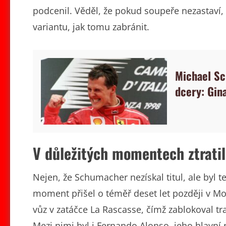
podcenil. Věděl, že pokud soupeře nezastaví, 
variantu, jak tomu zabránit.
Michael S
dcery: Gin
V důležitých momentech ztratil
Nejen, že Schumacher nezískal titul, ale byl 
moment přišel o téměř deset let později v Mon
vůz v zatáčce La Rascasse, čímž zablokoval t
Mezi nimi byl i Fernando Alonso, jeho hlavní riv