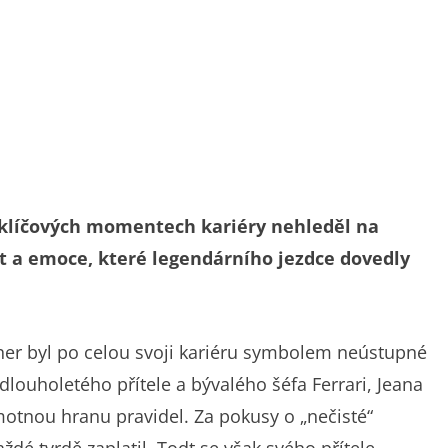
 klíčových momentech kariéry nehleděl na
st a emoce, které legendárního jezdce dovedly
er byl po celou svoji kariéru symbolem neústupné
 dlouholetého přítele a bývalého šéfa Ferrari, Jeana
tnou hranu pravidel. Za pokusy o „nečisté“
dé tvrdě zaplatil. Todt se však svého přítele