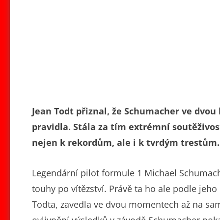
Jean Todt přiznal, že Schumacher ve dvou
pravidla. Stála za tím extrémní soutěživo
nejen k rekordům, ale i k tvrdým trestům.
Legendární pilot formule 1 Michael Schumach
touhy po vítězství. Právě ta ho ale podle jeho
Todta, zavedla ve dvou momentech až na samo
ovlivnění výsledků v závodě Schumacher pokaž