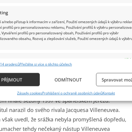
ting
 a/nebo přístup k informacím v zařízení, Použití omezených údajů k výběru rekla
í profilů pro personalizovanou reklamu, Používání profilů k výběru personalizov
 Vytváření profilů pro personalizovaný obsah, Používání profilů pro výběr
lizovaného obsahu, Rozvoj a zlepšování služeb, Použití omezených údajů k výběr
e
Vždy
14 prodejců
Přečtěte si více o těchto účelech
ání a kombinování údajů z jiných zdrojů údajů, Propojení různých zařízení,
kace zařízení na základě automaticky přenášených informací.
PŘÍJMOUT
ODMÍTNOUT
Spravovat mož
ání přesných údajů o zeměpisné poloze, Identifikace zařízení n
Zásady cookies
Prohlášení o ochraně osobních údajů
Kontakt
ě aktivně vyžádaných informací.
ém finále sezóny 1997 ve španělském Jerezu.
ul narazil do svého rivala Jacquesa Villeneuvea.
ění bezpečnosti, předcházení a zjišťování podvodů a
ň však uvedl, že srážka nebyla promyšlená dopředu,
ňování chyb, Poskytování a zobrazování reklamy a
Vždy
, Ukládání a sdělování voleb ochrany osobních údajů.
umacher tehdy nečekaný nástup Villeneuvea