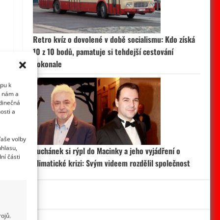
Retro kvíz o dovolené v době socialismu: Kdo získá
10 z 10 bodů, pamatuje si tehdejší cestování
dokonale
upu k
i nám a
edinečná
osti a
Vaše volby
uhlasu,
Suchánek si rýpl do Macinky a jeho vyjádření o
ní části
klimatické krizi: Svým videem rozdělil společnost
ojů.