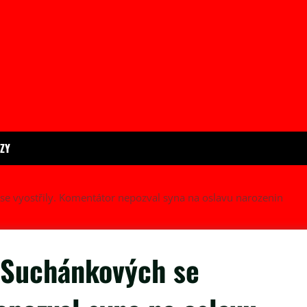
ÍZY
se vyostřily. Komentátor nepozval syna na oslavu narozenin
ě Suchánkových se