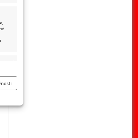
m,
ané
u
 aktivní
nosti
a
 aktivní