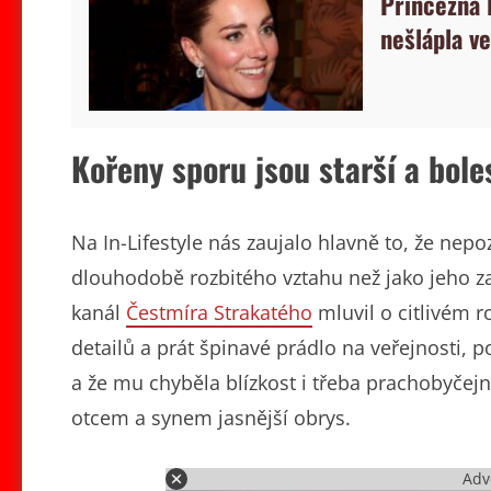
Princezna 
nešlápla ve
Kořeny sporu jsou starší a boles
Na In-Lifestyle nás zaujalo hlavně to, že nep
dlouhodobě rozbitého vztahu než jako jeho z
kanál
Čestmíra Strakatého
mluvil o citlivém r
detailů a prát špinavé prádlo na veřejnosti, 
a že mu chyběla blízkost i třeba prachobyčejn
otcem a synem jasnější obrys.
Adv