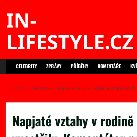
Skip
IN-
to
content
LIFESTYLE.CZ
CELEBRITY
ZPRÁVY
PŘÍBĚHY
KOMENTÁŘE
KV
Domů
Celebrity
Napjaté vztahy v rodině Suchánkových 
Napjaté vztahy v rodin