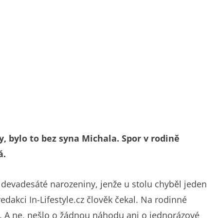
, bylo to bez syna Michala. Spor v rodině
á.
é devadesáté narozeniny, jenže u stolu chyběl jeden
redakci In-Lifestyle.cz člověk čekal. Na rodinné
k. A ne, nešlo o žádnou náhodu ani o jednorázové