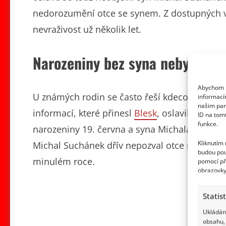
nedorozumění otce se synem. Z dostupných vy
nevraživost už několik let.
Narozeniny bez syna nebyly ná
Abychom p
U známých rodin se často řeší kdeco, nicmén
informací
našim par
informací, které přinesl
Blesk
, oslavil bývalý
ID na tom
funkce.
narozeniny 19. června a syna Michala na jeji
Kliknutím
Michal Suchánek dřív nepozval otce na svatbu
budou pou
minulém roce.
pomocí př
obrazovky
Statis
Ukládání
obsahu, 