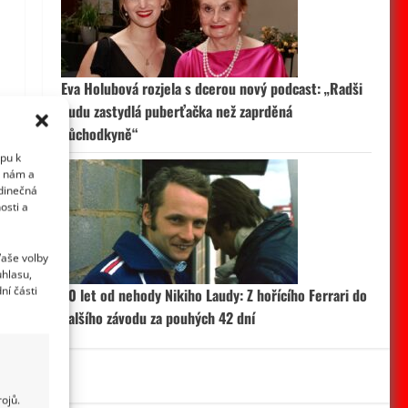
Eva Holubová rozjela s dcerou nový podcast: „Radši
budu zastydlá puberťačka než zaprděná
důchodkyně“
upu k
i nám a
edinečná
osti a
Vaše volby
uhlasu,
ní části
50 let od nehody Nikiho Laudy: Z hořícího Ferrari do
dalšího závodu za pouhých 42 dní
ojů.