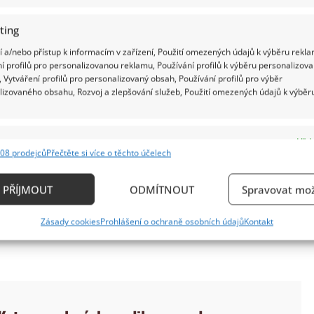
ting
 a/nebo přístup k informacím v zařízení, Použití omezených údajů k výběru rekla
í profilů pro personalizovanou reklamu, Používání profilů k výběru personalizov
 Vytváření profilů pro personalizovaný obsah, Používání profilů pro výběr
lizovaného obsahu, Rozvoj a zlepšování služeb, Použití omezených údajů k výběr
e
Vždy
08 prodejců
Přečtěte si více o těchto účelech
ání a kombinování údajů z jiných zdrojů údajů, Propojení různých zařízení,
kace zařízení na základě automaticky přenášených informací.
o rodinnou odplatu. Jenže podle všeho je za tím
PŘÍJMOUT
ODMÍTNOUT
Spravovat mož
droj uvedl, že s ním syn už tři roky nemluví. To už
ání přesných údajů o zeměpisné poloze, Identifikace zařízení n
Zásady cookies
Prohlášení o ochraně osobních údajů
Kontakt
To je stav, který se v rodině neobjevil jen tak pro
ě aktivně požadovaných informací.
ění bezpečnosti, předcházení a zjišťování podvodů a
ňování chyb, Poskytování a zobrazování reklamy a
Vždy
, Ukládání a sdělování voleb ochrany osobních údajů.