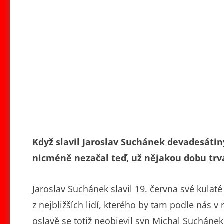
Když slavil Jaroslav Suchánek devadesátiny
nicméně nezačal teď, už nějakou dobu trv
Jaroslav Suchánek slavil 19. června své kulat
z nejbližších lidí, kterého by tam podle nás v 
oslavě se totiž neobjevil syn Michal Sucháne