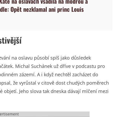
Kate na oslavách vsadila na modrou a
dle: Opět nezklamal ani princ Louis
tivější
ozvání na oslavu působí spíš jako důsledek
ačátek. Michal Suchánek už dříve v podcastu pro
odinném zázemí. A i když nechtěl zacházet do
popsal, že vyrůstal v citově dost chudých poměrech
é objetí. Jeho slova tak dneska dávají mlčení mezi
ertisement