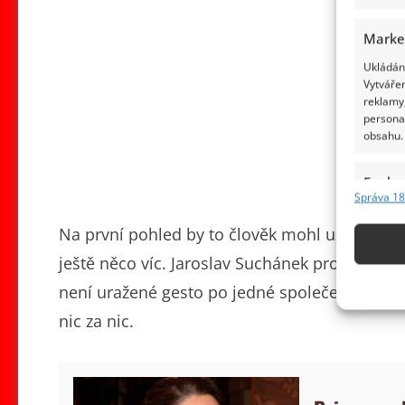
Marke
Ukládání
Vytvářen
reklamy,
persona
obsahu.
Funkc
Správa 18
Přiřazov
Identifi
Na první pohled by to člověk mohl uzavřít jak
ještě něco víc. Jaroslav Suchánek pro stejný z
Použív
není uražené gesto po jedné společenské akci. 
základ
nic za nic.
Zajišt
odstra
obsahu