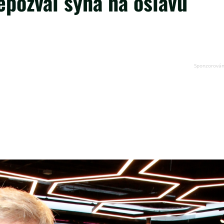
epozval syna na oslavu