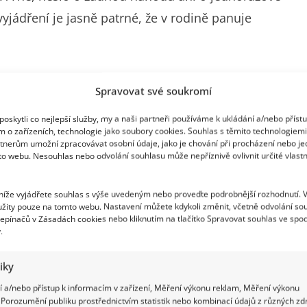
jádření je jasně patrné, že v rodině panuje
hodou
Spravovat své soukromí
oskytli co nejlepší služby, my a naši partneři používáme k ukládání a/nebo příst
ě v tomto případě nejde o drobnost. Podle
m o zařízeních, technologie jako soubory cookies. Souhlas s těmito technologiem
tnerům umožní zpracovávat osobní údaje, jako je chování při procházení nebo j
 sportovní komentátor Jaroslav Suchánek své 90.
to webu. Nesouhlas nebo odvolání souhlasu může nepříznivě ovlivnit určité vlastn
ch oslavu nepozval. Důvod se zdá jednoduchý:
 níže vyjádřete souhlas s výše uvedeným nebo proveďte podrobnější rozhodnutí. 
 své dcery Bereniky Suchánkové, která se vdala v
žity pouze na tomto webu. Nastavení můžete kdykoli změnit, včetně odvolání so
epínačů v Zásadách cookies nebo kliknutím na tlačítko Spravovat souhlas ve spod
.
tiky
 a/nebo přístup k informacím v zařízení, Měření výkonu reklam, Měření výkonu
Porozumění publiku prostřednictvím statistik nebo kombinací údajů z různých zdr