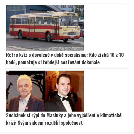
Retro kvíz o dovolené v době socialismu: Kdo získá 10 z 10
bodů, pamatuje si tehdejší cestování dokonale
Suchánek si rýpl do Macinky a jeho vyjádření o klimatické
krizi: Svým videem rozdělil společnost