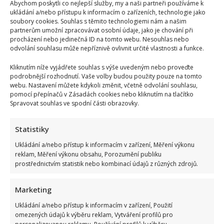
Abychom poskytli co nejlepší služby, my a naši partneři používáme k
ukládání a/nebo přístupu k informacím o zařízeních, technologie jako
soubory cookies. Souhlas s těmito technologiemi nám a našim
partnerům umožní zpracovávat osobní údaje, jako je chování při
procházení nebo jedinečná ID na tomto webu. Nesouhlas nebo
odvolání souhlasu může nepříznivě ovlivnit určité vlastnosti a funkce.
Kliknutím níže vyjádřete souhlas s výše uvedeným nebo proveďte
podrobnější rozhodnutí. Vaše volby budou použity pouze na tomto
webu. Nastavení můžete kdykoli změnit, včetně odvolání souhlasu,
pomocí přepínačů v Zásadách cookies nebo kliknutím na tlačítko
Spravovat souhlas ve spodní části obrazovky.
Statistiky
Ukládání a/nebo přístup k informacím v zařízení, Měření výkonu
reklam, Měření výkonu obsahu, Porozumění publiku
prostřednictvím statistik nebo kombinací údajů z různých zdrojů.
Marketing
Ukládání a/nebo přístup k informacím v zařízení, Použití
omezených údajů k výběru reklam, Vytváření profilů pro