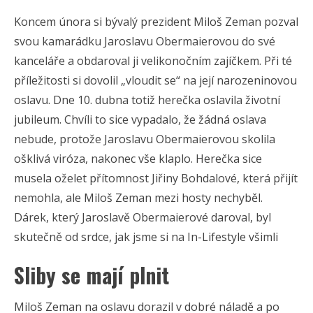
Koncem února si bývalý prezident Miloš Zeman pozval
svou kamarádku Jaroslavu Obermaierovou do své
kanceláře a obdaroval ji velikonočním zajíčkem. Při té
příležitosti si dovolil „vloudit se“ na její narozeninovou
oslavu. Dne 10. dubna totiž herečka oslavila životní
jubileum. Chvíli to sice vypadalo, že žádná oslava
nebude, protože Jaroslavu Obermaierovou skolila
ošklivá viróza, nakonec vše klaplo. Herečka sice
musela oželet přítomnost Jiřiny Bohdalové, která přijít
nemohla, ale Miloš Zeman mezi hosty nechyběl.
Dárek, který Jaroslavě Obermaierové daroval, byl
skutečně od srdce, jak jsme si na In-Lifestyle všimli
Sliby se mají plnit
Miloš Zeman na oslavu dorazil v dobré náladě a po