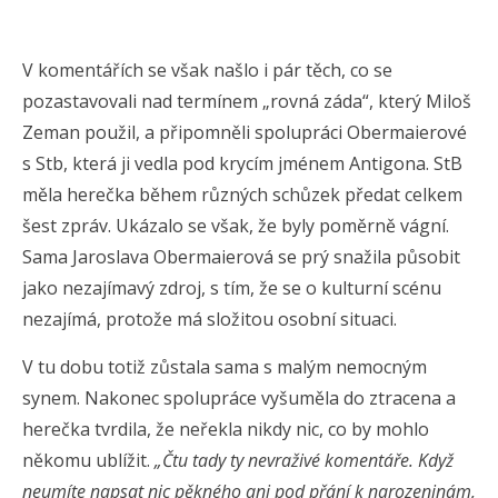
V komentářích se však našlo i pár těch, co se
pozastavovali nad termínem „rovná záda“, který Miloš
Zeman použil, a připomněli spolupráci Obermaierové
s Stb, která ji vedla pod krycím jménem Antigona. StB
měla herečka během různých schůzek předat celkem
šest zpráv. Ukázalo se však, že byly poměrně vágní.
Sama Jaroslava Obermaierová se prý snažila působit
jako nezajímavý zdroj, s tím, že se o kulturní scénu
nezajímá, protože má složitou osobní situaci.
V tu dobu totiž zůstala sama s malým nemocným
synem. Nakonec spolupráce vyšuměla do ztracena a
herečka tvrdila, že neřekla nikdy nic, co by mohlo
někomu ublížit.
„Čtu tady ty nevraživé komentáře. Když
neumíte napsat nic pěkného ani pod přání k narozeninám,