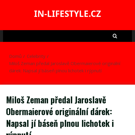
Skip
to
IN-LIFESTYLE.CZ
content
Domů
Celebrity
Miloš Zeman předal Jaroslavě Obermaierové originální
dárek: Napsal jí báseň plnou lichotek i rýpnutí
Miloš Zeman předal Jaroslavě
Obermaierové originální dárek:
Napsal jí báseň plnou lichotek i
rýpnutí