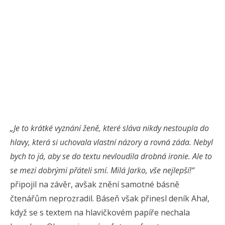
„Je to krátké vyznání ženě, které sláva nikdy nestoupla do
hlavy, která si uchovala vlastní názory a rovná záda. Nebyl
bych to já, aby se do textu nevloudila drobná ironie. Ale to
se mezi dobrými přáteli smí. Milá Jarko, vše nejlepší!“
připojil na závěr, avšak znění samotné básně
čtenářům neprozradil. Báseň však přinesl deník Aha!,
když se s textem na hlavičkovém papíře nechala