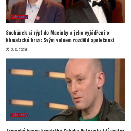
Celebrity
Suchánek si rýpl do Macinky a jeho vyjádření o
klimatické krizi: Svým videem rozdělil společnost
8. 8. 2026
Celebrity
Tragický konec Františka Sahuly: Kytaristu Tří sester