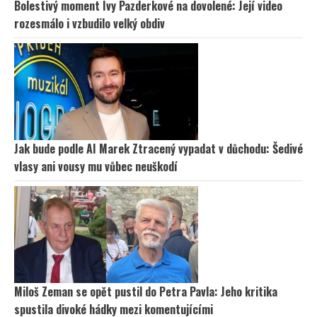
Bolestivý moment Ivy Pazderkové na dovolené: Její video
rozesmálo i vzbudilo velký obdiv
Jak bude podle AI Marek Ztracený vypadat v důchodu: Šedivé
vlasy ani vousy mu vůbec neuškodí
Miloš Zeman se opět pustil do Petra Pavla: Jeho kritika
spustila divoké hádky mezi komentujícími