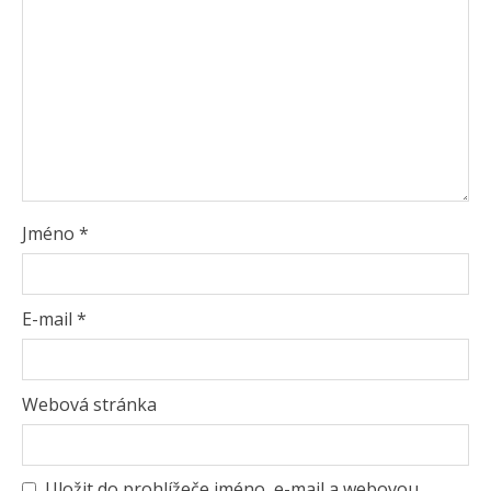
Jméno
*
E-mail
*
Webová stránka
Uložit do prohlížeče jméno, e-mail a webovou