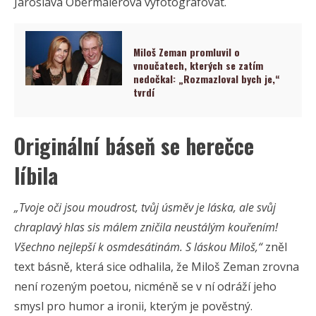
Jaroslava Obermaierová vyfotografovat.
Miloš Zeman promluvil o
vnoučatech, kterých se zatím
nedočkal: „Rozmazloval bych je,“
tvrdí
Originální báseň se herečce
líbila
„Tvoje oči jsou moudrost, tvůj úsměv je láska, ale svůj
chraplavý hlas sis málem zničila neustálým kouřením!
Všechno nejlepší k osmdesátinám. S láskou Miloš,“
zněl
text básně, která sice odhalila, že Miloš Zeman zrovna
není rozeným poetou, nicméně se v ní odráží jeho
smysl pro humor a ironii, kterým je pověstný.