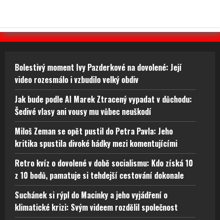
Bolestivý moment Ivy Pazderkové na dovolené: Její
video rozesmálo i vzbudilo velký obdiv
Jak bude podle AI Marek Ztracený vypadat v důchodu:
Šedivé vlasy ani vousy mu vůbec neuškodí
Miloš Zeman se opět pustil do Petra Pavla: Jeho
kritika spustila divoké hádky mezi komentujícími
Retro kvíz o dovolené v době socialismu: Kdo získá 10
z 10 bodů, pamatuje si tehdejší cestování dokonale
Suchánek si rýpl do Macinky a jeho vyjádření o
klimatické krizi: Svým videem rozdělil společnost