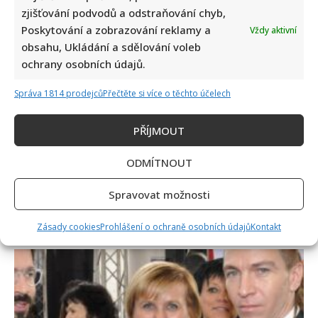
zjišťování podvodů a odstraňování chyb,
Poskytování a zobrazování reklamy a
Vždy aktivní
obsahu, Ukládání a sdělování voleb
ochrany osobních údajů.
Správa 1814 prodejců
Přečtěte si více o těchto účelech
PŘÍJMOUT
Celebrity
ODMÍTNOUT
Stačila jedna fotka z dovolené, aby se na Babiše
Spravovat možnosti
snesla další kritika: Lidé spekulují, kde se koupe
Zásady cookies
Prohlášení o ochraně osobních údajů
Kontakt
7. 8. 2026