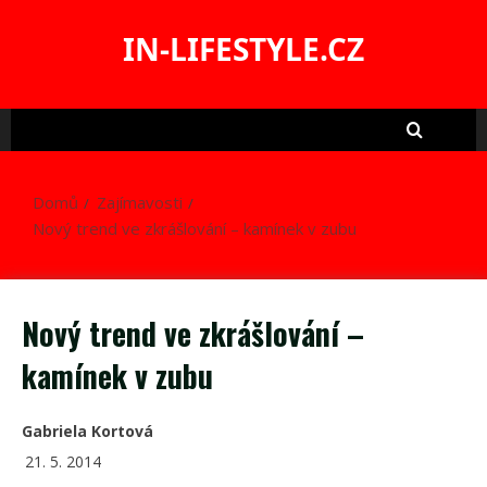
Skip
to
IN-LIFESTYLE.CZ
content
Domů
Zajímavosti
Nový trend ve zkrášlování – kamínek v zubu
Nový trend ve zkrášlování –
kamínek v zubu
Gabriela Kortová
21. 5. 2014