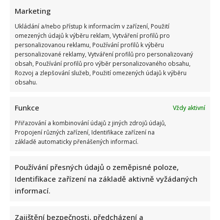
Suchánek si rýpl do Macinky a jeho vyjádření o
Marketing
klimatické krizi: Svým videem rozdělil společnost
Ukládání a/nebo přístup k informacím v zařízení, Použití
omezených údajů k výběru reklam, Vytváření profilů pro
8. 8. 2026
personalizovanou reklamu, Používání profilů k výběru
personalizované reklamy, Vytváření profilů pro personalizovaný
obsah, Používání profilů pro výběr personalizovaného obsahu,
Rozvoj a zlepšování služeb, Použití omezených údajů k výběru
obsahu.
Funkce
Vždy aktivní
Přiřazování a kombinování údajů z jiných zdrojů údajů,
Propojení různých zařízení, Identifikace zařízení na
základě automaticky přenášených informací.
Celebrity
Používání přesných údajů o zeměpisné poloze,
Tragický konec Františka Sahuly: Kytaristu Tří sester
Identifikace zařízení na základě aktivně vyžádaných
mladíci ubili kvůli banálnímu sporu
informací.
7. 8. 2026
Zajištění bezpečnosti, předcházení a