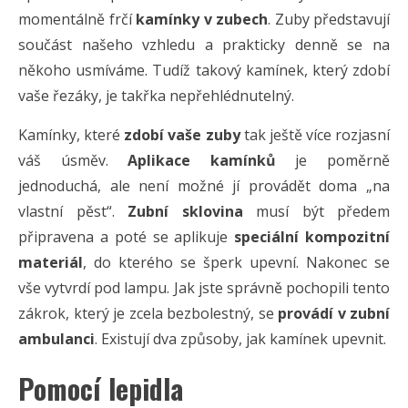
momentálně frčí
kamínky v zubech
. Zuby představují
součást našeho vzhledu a prakticky denně se na
někoho usmíváme. Tudíž takový kamínek, který zdobí
vaše řezáky, je takřka nepřehlédnutelný.
Kamínky, které
zdobí vaše zuby
tak ještě více rozjasní
váš úsměv.
Aplikace kamínků
je poměrně
jednoduchá, ale není možné jí provádět doma „na
vlastní pěst“.
Zubní sklovina
musí být předem
připravena a poté se aplikuje
speciální kompozitní
materiál
, do kterého se šperk upevní. Nakonec se
vše vytvrdí pod lampu. Jak jste správně pochopili tento
zákrok, který je zcela bezbolestný, se
provádí v zubní
ambulanci
. Existují dva způsoby, jak kamínek upevnit.
Pomocí lepidla