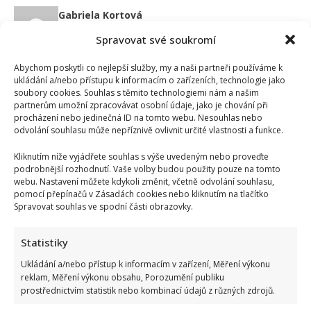
Gabriela Kortová
Spravovat své soukromí
Abychom poskytli co nejlepší služby, my a naši partneři používáme k
ukládání a/nebo přístupu k informacím o zařízeních, technologie jako
soubory cookies. Souhlas s těmito technologiemi nám a našim
partnerům umožní zpracovávat osobní údaje, jako je chování při
procházení nebo jedinečná ID na tomto webu. Nesouhlas nebo
SOUVISEJÍCÍ ČLÁNKY
odvolání souhlasu může nepříznivě ovlivnit určité vlastnosti a funkce.
Kliknutím níže vyjádřete souhlas s výše uvedeným nebo proveďte
podrobnější rozhodnutí. Vaše volby budou použity pouze na tomto
webu. Nastavení můžete kdykoli změnit, včetně odvolání souhlasu,
pomocí přepínačů v Zásadách cookies nebo kliknutím na tlačítko
Spravovat souhlas ve spodní části obrazovky.
Statistiky
Ukládání a/nebo přístup k informacím v zařízení, Měření výkonu
reklam, Měření výkonu obsahu, Porozumění publiku
Celebrity
prostřednictvím statistik nebo kombinací údajů z různých zdrojů.