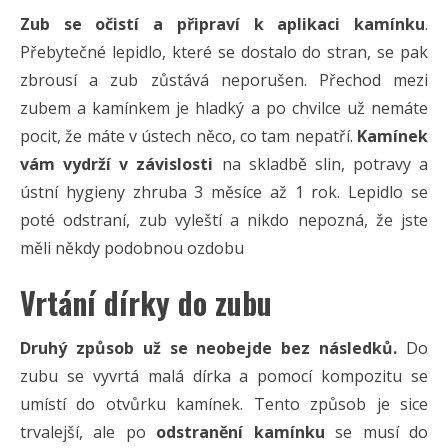
Zub se očistí a připraví k aplikaci kamínku
.
Přebytečné lepidlo, které se dostalo do stran, se pak
zbrousí a zub zůstává neporušen. Přechod mezi
zubem a kamínkem je hladký a po chvilce už nemáte
pocit, že máte v ústech něco, co tam nepatří.
Kamínek
vám vydrží v závislosti
na skladbě slin, potravy a
ústní hygieny zhruba 3 měsíce až 1 rok. Lepidlo se
poté odstraní, zub vyleští a nikdo nepozná, že jste
měli někdy podobnou ozdobu
Vrtání dírky do zubu
Druhý způsob už se neobejde bez následků.
Do
zubu se vyvrtá malá dírka a pomocí kompozitu se
umístí do otvůrku kamínek. Tento způsob je sice
trvalejší, ale po
odstranění kamínku
se musí do