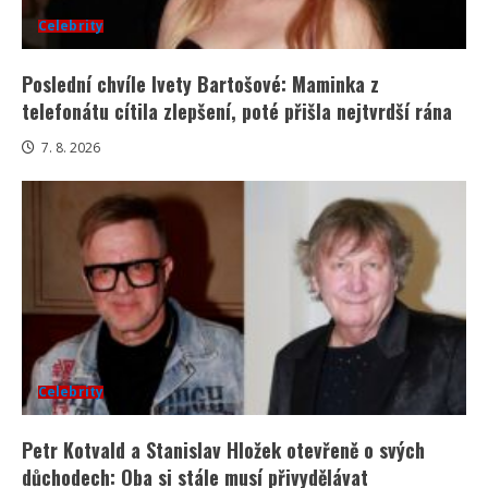
Celebrity
Poslední chvíle Ivety Bartošové: Maminka z
telefonátu cítila zlepšení, poté přišla nejtvrdší rána
7. 8. 2026
Celebrity
Petr Kotvald a Stanislav Hložek otevřeně o svých
důchodech: Oba si stále musí přivydělávat