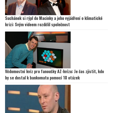
Suchánek si rýpl do Macinky a jeho vyjádření o klimatické
krizi: Svým videem rozdělil společnost
Vědomostní kvíz pro fanoušky AZ-kvízu: Je čas zjistit, kdo
by se dostal k bankomatu pomocí 10 otázek