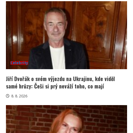
Celebrity
Jiří Dvořák o svém výjezdu na Ukrajinu, kde viděl
samé hrůzy: Češi si prý neváží toho, co mají
8. 8. 2026