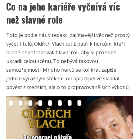
Co na jeho kariéře vyčnívá víc
než slavné role
Toto je podle nás v redakci zajímavější věc než prostý
výčet titulů. Oldřich Vlach totiž patří k hercům, kteří
nutně nepotřebovali hlavní roli, aby si pro sebe
ukradli celou scénu. To nebývá takovou
samozřejmostí. Mnoho herců se kolikrát zapíše
jedním výrazným štěkem, on spíš trpělivě skládal
pověst z menších, ale o to propracovanějších výkonů.