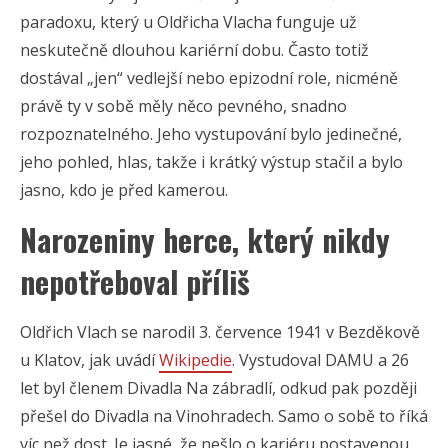
paradoxu, který u Oldřicha Vlacha funguje už
neskutečně dlouhou kariérní dobu. Často totiž
dostával „jen“ vedlejší nebo epizodní role, nicméně
právě ty v sobě měly něco pevného, snadno
rozpoznatelného. Jeho vystupování bylo jedinečné,
jeho pohled, hlas, takže i krátký výstup stačil a bylo
jasno, kdo je před kamerou.
Narozeniny herce, který nikdy
nepotřeboval příliš
Oldřich Vlach se narodil 3. července 1941 v Bezděkově
u Klatov, jak uvádí
Wikipedie
. Vystudoval DAMU a 26
let byl členem Divadla Na zábradlí, odkud pak později
přešel do Divadla na Vinohradech. Samo o sobě to říká
víc než dost. Je jasné, že nešlo o kariéru postavenou