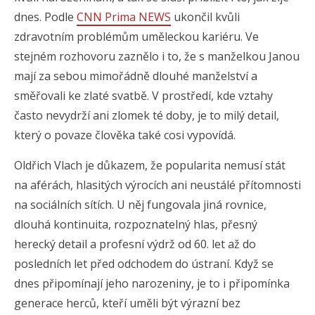
dnes. Podle
CNN Prima NEWS
ukončil kvůli
zdravotním problémům uměleckou kariéru. Ve
stejném rozhovoru zaznělo i to, že s manželkou Janou
mají za sebou mimořádně dlouhé manželství a
směřovali ke zlaté svatbě. V prostředí, kde vztahy
často nevydrží ani zlomek té doby, je to milý detail,
který o povaze člověka také cosi vypovídá.
Oldřich Vlach je důkazem, že popularita nemusí stát
na aférách, hlasitých výrocích ani neustálé přítomnosti
na sociálních sítích. U něj fungovala jiná rovnice,
dlouhá kontinuita, rozpoznatelný hlas, přesný
herecký detail a profesní výdrž od 60. let až do
posledních let před odchodem do ústraní. Když se
dnes připomínají jeho narozeniny, je to i připomínka
generace herců, kteří uměli být výrazní bez