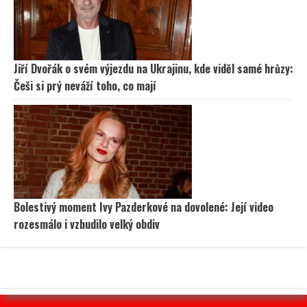
Jiří Dvořák o svém výjezdu na Ukrajinu, kde viděl samé hrůzy:
Češi si prý neváží toho, co mají
Bolestivý moment Ivy Pazderkové na dovolené: Její video
rozesmálo i vzbudilo velký obdiv