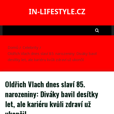
Skip
to
IN-LIFESTYLE.CZ
content
Domů
Celebrity
Oldřich Vlach dnes slaví 85. narozeniny: Diváky bavil
desítky let, ale kariéru kvůli zdraví už ukončil
Oldřich Vlach dnes slaví 85.
narozeniny: Diváky bavil desítky
let, ale kariéru kvůli zdraví už
ukončil