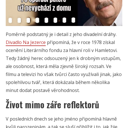
Poměrně podstatný je i detail z jeho divadelní dráhy.
Divadlo Na Jezerce
připomíná, že v roce 1978 získal
ocenění Literárního fondu za hlavní roli v Hamletovi.
Tedy žádný herec odsouzený jen k drobným vstupům,
ale osobnost, která měla zjevně široký rozsah. Ve
filmu a televizi ho však tvůrci často využívali jinak, jako
spolehlivou tvář, která dokázala během několika
minut dodat postavě věrohodnost.
Život mimo záře reflektorů
V posledních dnech se jeho jméno připomíná hlavně
kvůli narozeninám, a tak se sluší přiblížit i to, jak žije