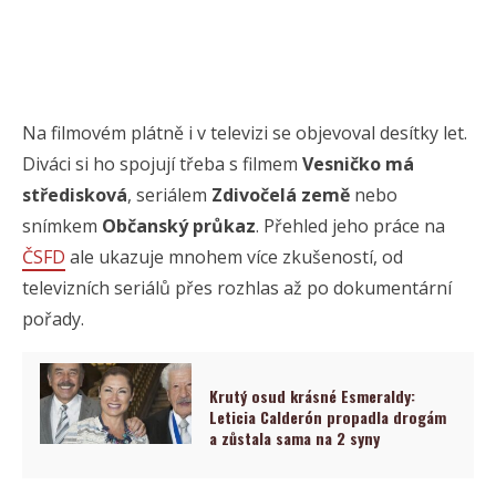
Na filmovém plátně i v televizi se objevoval desítky let.
Diváci si ho spojují třeba s filmem
Vesničko má
středisková
, seriálem
Zdivočelá země
nebo
snímkem
Občanský průkaz
. Přehled jeho práce na
ČSFD
ale ukazuje mnohem více zkušeností, od
televizních seriálů přes rozhlas až po dokumentární
pořady.
Krutý osud krásné Esmeraldy:
Leticia Calderón propadla drogám
a zůstala sama na 2 syny