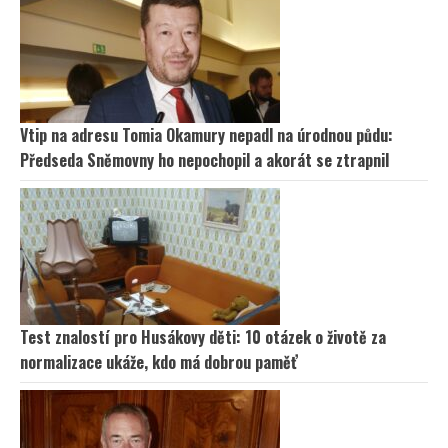
Vtip na adresu Tomia Okamury nepadl na úrodnou půdu:
Předseda Sněmovny ho nepochopil a akorát se ztrapnil
Test znalostí pro Husákovy děti: 10 otázek o životě za
normalizace ukáže, kdo má dobrou paměť