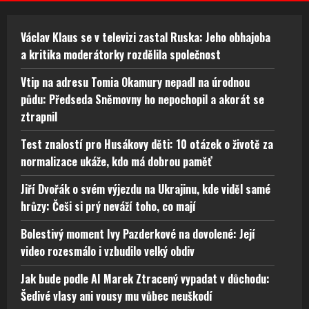
Václav Klaus se v televizi zastal Ruska: Jeho obhajoba
a kritika moderátorky rozdělila společnost
Vtip na adresu Tomia Okamury nepadl na úrodnou
půdu: Předseda Sněmovny ho nepochopil a akorát se
ztrapnil
Test znalostí pro Husákovy děti: 10 otázek o životě za
normalizace ukáže, kdo má dobrou paměť
Jiří Dvořák o svém výjezdu na Ukrajinu, kde viděl samé
hrůzy: Češi si prý neváží toho, co mají
Bolestivý moment Ivy Pazderkové na dovolené: Její
video rozesmálo i vzbudilo velký obdiv
Jak bude podle AI Marek Ztracený vypadat v důchodu:
Šedivé vlasy ani vousy mu vůbec neuškodí