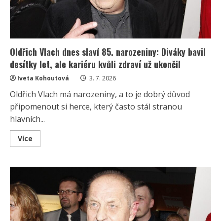
Oldřich Vlach dnes slaví 85. narozeniny: Diváky bavil
desítky let, ale kariéru kvůli zdraví už ukončil
Iveta Kohoutová
3. 7. 2026
Oldřich Vlach má narozeniny, a to je dobrý důvod
připomenout si herce, který často stál stranou
hlavních...
Read
Více
more
about
Oldřich
Vlach
dnes
slaví
85.
narozeniny:
Diváky
bavil
desítky
let,