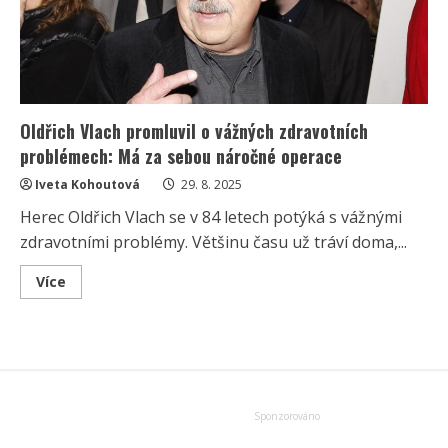
ale
kariéru
kvůli
zdraví
už
ukončil
Oldřich Vlach promluvil o vážných zdravotních
problémech: Má za sebou náročné operace
Iveta Kohoutová
29. 8. 2025
Herec Oldřich Vlach se v 84 letech potýká s vážnými
zdravotními problémy. Většinu času už tráví doma,...
Read
Více
more
about
Oldřich
Vlach
promluvil
o
vážných
zdravotních
problémech:
Má
za