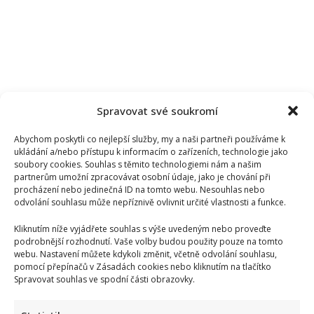
sebou
náročné
operace
Spravovat své soukromí
Abychom poskytli co nejlepší služby, my a naši partneři používáme k
ukládání a/nebo přístupu k informacím o zařízeních, technologie jako
soubory cookies. Souhlas s těmito technologiemi nám a našim
partnerům umožní zpracovávat osobní údaje, jako je chování při
procházení nebo jedinečná ID na tomto webu. Nesouhlas nebo
odvolání souhlasu může nepříznivě ovlivnit určité vlastnosti a funkce.
Kliknutím níže vyjádřete souhlas s výše uvedeným nebo proveďte
podrobnější rozhodnutí. Vaše volby budou použity pouze na tomto
webu. Nastavení můžete kdykoli změnit, včetně odvolání souhlasu,
pomocí přepínačů v Zásadách cookies nebo kliknutím na tlačítko
Spravovat souhlas ve spodní části obrazovky.