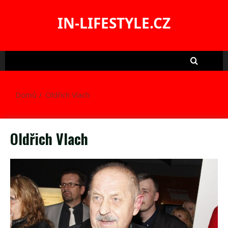
Skip
to
IN-LIFESTYLE.CZ
content
Domů
Oldřich Vlach
Oldřich Vlach