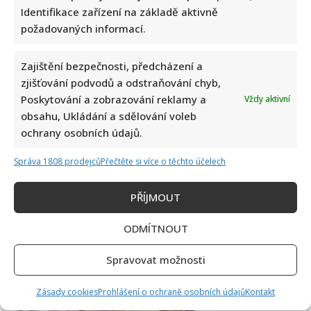
Identifikace zařízení na základě aktivně
požadovaných informací.
Zajištění bezpečnosti, předcházení a
Petr Novotný slaví 79 let: Oblíbený bavič 2x přežil vlastní
zjišťování podvodů a odstraňování chyb,
smrt, jeho sestra takové štěstí neměla
Poskytování a zobrazování reklamy a
Vždy aktivní
obsahu, Ukládání a sdělování voleb
ochrany osobních údajů.
Správa 1808 prodejců
Přečtěte si více o těchto účelech
PŘÍJMOUT
Petr Fiala sdílel video s delfíny, kvůli kterému je terčem
ODMÍTNOUT
posměchu: Mnozí ho považují za bizár
Spravovat možnosti
Zásady cookies
Prohlášení o ochraně osobních údajů
Kontakt