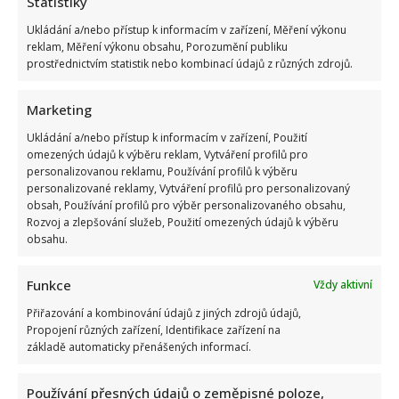
Statistiky
Ukládání a/nebo přístup k informacím v zařízení, Měření výkonu
reklam, Měření výkonu obsahu, Porozumění publiku
prostřednictvím statistik nebo kombinací údajů z různých zdrojů.
Marketing
Ukládání a/nebo přístup k informacím v zařízení, Použití
omezených údajů k výběru reklam, Vytváření profilů pro
personalizovanou reklamu, Používání profilů k výběru
personalizované reklamy, Vytváření profilů pro personalizovaný
obsah, Používání profilů pro výběr personalizovaného obsahu,
Rozvoj a zlepšování služeb, Použití omezených údajů k výběru
obsahu.
Funkce
Vždy aktivní
Přiřazování a kombinování údajů z jiných zdrojů údajů,
Eva Jeníčková oslavila 62. narozeniny: Místo radosti však
Propojení různých zařízení, Identifikace zařízení na
oplakává smrt milovaného tatínka
základě automaticky přenášených informací.
Používání přesných údajů o zeměpisné poloze,