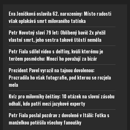
Eva Jeníčková oslavila 62. narozeniny: Místo radosti
však oplakává smrt milovaného tatínka
Petr Novotný slaví 79 let: Oblíbený bavič 2x přežil
vlastní smrt, jeho sestra takové štěstí neměla
Petr Fiala sdílel video s delfíny, kvůli kterému je
terčem posměchu: Mnozí ho považují za bizár
Prezident Pavel vyrazil na tajnou dovolenou:
Prozradila ho však fotografie, pod kterou se rozjela
mela
Kvíz pro milovníky češtiny: 10 otázek na slovní zásobu
odhalí, kdo patří mezi jazykové experty
Petr Fiala poslal pozdrav z dovolené v Itálii: Fotka s
manželkou potěšila všechny fanoušky