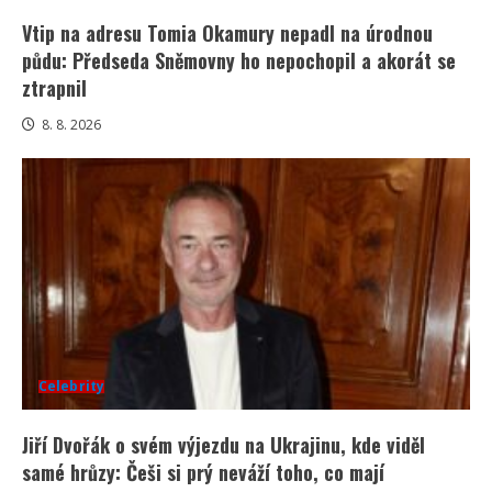
Vtip na adresu Tomia Okamury nepadl na úrodnou
půdu: Předseda Sněmovny ho nepochopil a akorát se
ztrapnil
8. 8. 2026
Celebrity
Jiří Dvořák o svém výjezdu na Ukrajinu, kde viděl
samé hrůzy: Češi si prý neváží toho, co mají