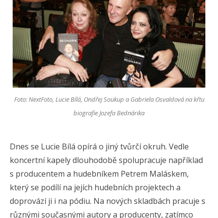
Foto: NextFoto, Lucie Bílá, Ondřej Soukup a Gabriela Osvaldová na křtu
biografie Jozefa Bednárika
Dnes se Lucie Bílá opírá o jiný tvůrčí okruh. Vedle
koncertní kapely dlouhodobě spolupracuje například
s producentem a hudebníkem Petrem Maláskem,
který se podílí na jejích hudebních projektech a
doprovází ji i na pódiu. Na nových skladbách pracuje s
různými současnými autory a producenty, zatímco