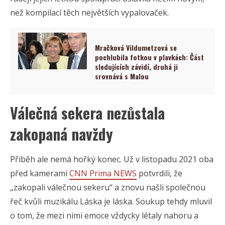
než kompilací těch největších vypalovaček.
Mračková Vildumetzová se
pochlubila fotkou v plavkách: Část
sledujících závidí, druhá ji
srovnává s Malou
Válečná sekera nezůstala
zakopaná navždy
Příběh ale nemá hořký konec. Už v listopadu 2021 oba
před kamerami
CNN Prima NEWS
potvrdili, že
„zakopali válečnou sekeru“ a znovu našli společnou
řeč kvůli muzikálu Láska je láska. Soukup tehdy mluvil
o tom, že mezi nimi emoce vždycky létaly nahoru a