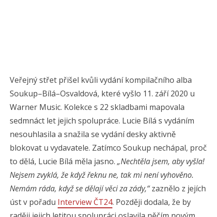
Veřejný střet přišel kvůli vydání kompilačního alba
Soukup–Bílá–Osvaldová, které vyšlo 11. září 2020 u
Warner Music. Kolekce s 22 skladbami mapovala
sedmnáct let jejich spolupráce. Lucie Bílá s vydáním
nesouhlasila a snažila se vydání desky aktivně
blokovat u vydavatele. Zatímco Soukup nechápal, proč
to dělá, Lucie Bílá měla jasno.
„Nechtěla jsem, aby vyšla!
Nejsem zvyklá, že když řeknu ne, tak mi není vyhověno.
Nemám ráda, když se dělají věci za zády,“
zaznělo z jejích
úst v pořadu
Interview ČT24
. Později dodala, že by
raději jejich letitou spolupráci oslavila něčím novým,