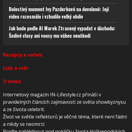
Bolestivý moment Ivy Pazderkové na dovolené: Její
video rozesmálo i vzbudilo velký obdiv
Jak bude podle AI Marek Ztracený vypadat v důchodu:
Šedivé vlasy ani vousy mu vůbec neuškodí
Recepty a vaření
Lidé a svět
O webu
Internetový magazín IN-Lifestyle.cz přináší v
pravidelných článcích zajímavosti ze světa showbyznysu
a ze života celebrit.
Život ve světle reflektorů je věčné téma, které není fádní
a nikdy se neomrzí.
Pojďte nahlédnout pod pokličku života Hollywoodských