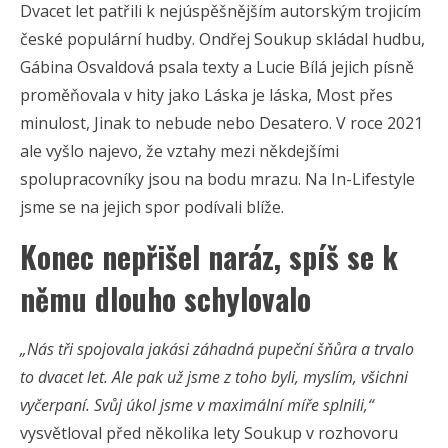
Dvacet let patřili k nejúspěšnějším autorským trojicím
české populární hudby. Ondřej Soukup skládal hudbu,
Gábina Osvaldová psala texty a Lucie Bílá jejich písně
proměňovala v hity jako Láska je láska, Most přes
minulost, Jinak to nebude nebo Desatero. V roce 2021
ale vyšlo najevo, že vztahy mezi někdejšími
spolupracovníky jsou na bodu mrazu. Na In-Lifestyle
jsme se na jejich spor podívali blíže.
Konec nepřišel naráz, spíš se k
němu dlouho schylovalo
„Nás tři spojovala jakási záhadná pupeční šňůra a trvalo
to dvacet let. Ale pak už jsme z toho byli, myslím, všichni
vyčerpaní. Svůj úkol jsme v maximální míře splnili,“
vysvětloval před několika lety Soukup v rozhovoru