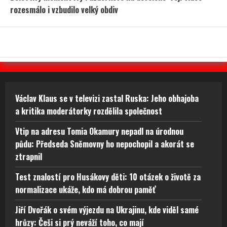
rozesmálo i vzbudilo velký obdiv
Václav Klaus se v televizi zastal Ruska: Jeho obhajoba
a kritika moderátorky rozdělila společnost
Vtip na adresu Tomia Okamury nepadl na úrodnou
půdu: Předseda Sněmovny ho nepochopil a akorát se
ztrapnil
Test znalostí pro Husákovy děti: 10 otázek o životě za
normalizace ukáže, kdo má dobrou paměť
Jiří Dvořák o svém výjezdu na Ukrajinu, kde viděl samé
hrůzy: Češi si prý neváží toho, co mají