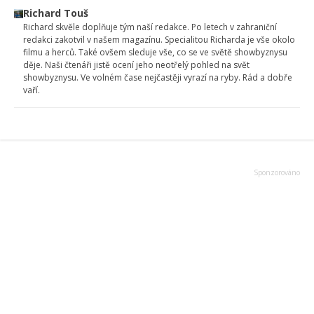
Richard Touš
Richard skvěle doplňuje tým naší redakce. Po letech v zahraniční
redakci zakotvil v našem magazínu. Specialitou Richarda je vše okolo
filmu a herců. Také ovšem sleduje vše, co se ve světě showbyznysu
děje. Naši čtenáři jistě ocení jeho neotřelý pohled na svět
showbyznysu. Ve volném čase nejčastěji vyrazí na ryby. Rád a dobře
vaří.