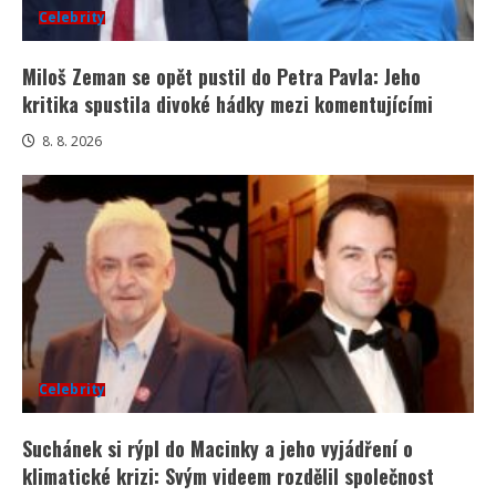
Celebrity
Miloš Zeman se opět pustil do Petra Pavla: Jeho
kritika spustila divoké hádky mezi komentujícími
8. 8. 2026
Celebrity
Suchánek si rýpl do Macinky a jeho vyjádření o
klimatické krizi: Svým videem rozdělil společnost