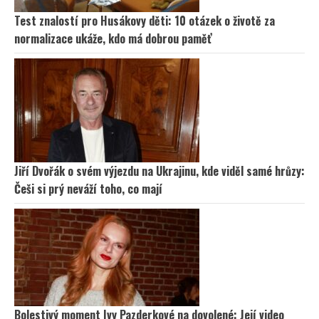
Test znalostí pro Husákovy děti: 10 otázek o životě za
normalizace ukáže, kdo má dobrou paměť
Jiří Dvořák o svém výjezdu na Ukrajinu, kde viděl samé hrůzy:
Češi si prý neváží toho, co mají
Bolestivý moment Ivy Pazderkové na dovolené: Její video