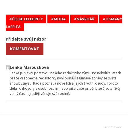
ČESKÉ CELEBRITY
MÓDA
NÁVRHÁŘ
OSMANY
LAFFITA
Přidejte svůj názor
KOMENTOVAT
Lenka Marousková
Lenka je hlavní postavou našeho redakčního týmu. Po několika letech
práce všeobecné redaktorky nyní přináší zajímavé zprávy ze světa
showbyznysu. Ráda poznává nové lidi a jejich životní osudy. I proto
dělá rozhovory s osobnostmi, nebo píše vaše příběhy ze života. Svůj
volný čas nejraději věnuje své rodině.