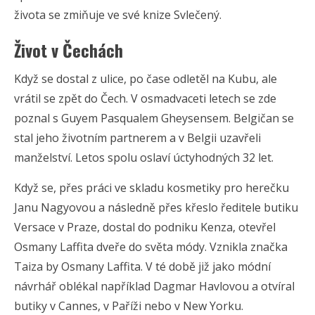
života se zmiňuje ve své knize Svlečený.
Život v Čechách
Když se dostal z ulice, po čase odletěl na Kubu, ale
vrátil se zpět do Čech. V osmadvaceti letech se zde
poznal s Guyem Pasqualem Gheysensem. Belgičan se
stal jeho životním partnerem a v Belgii uzavřeli
manželství. Letos spolu oslaví úctyhodných 32 let.
Když se, přes práci ve skladu kosmetiky pro herečku
Janu Nagyovou a následně přes křeslo ředitele butiku
Versace v Praze, dostal do podniku Kenza, otevřel
Osmany Laffita dveře do světa módy. Vznikla značka
Taiza by Osmany Laffita. V té době již jako módní
návrhář oblékal například Dagmar Havlovou a otvíral
butiky v Cannes, v Paříži nebo v New Yorku.