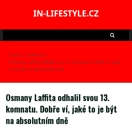
Skip
to
IN-LIFESTYLE.CZ
content
Domů
Celebrity
Osmany Laffita odhalil svou 13. komnatu. Dobře ví, jaké
to je být na absolutním dně
Osmany Laffita odhalil svou 13.
komnatu. Dobře ví, jaké to je být
na absolutním dně