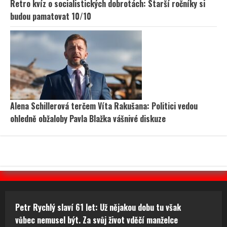
Retro kvíz o socialistických dobrotách: Starší ročníky si
budou pamatovat 10/10
Alena Schillerová terčem Víta Rakušana: Politici vedou
ohledně obžaloby Pavla Blažka vášnivé diskuze
Petr Rychlý slaví 61 let: Už nějakou dobu tu však
vůbec nemusel být. Za svůj život vděčí manželce