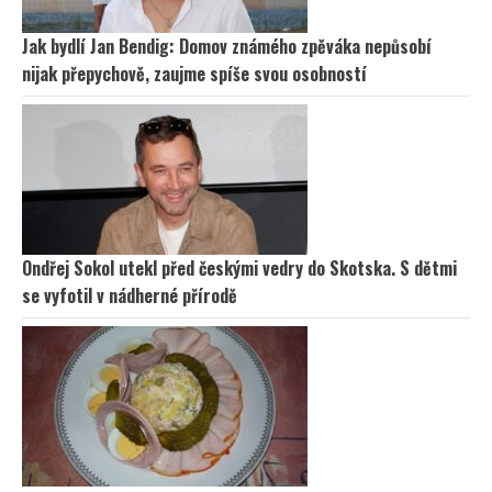
Jak bydlí Jan Bendig: Domov známého zpěváka nepůsobí
nijak přepychově, zaujme spíše svou osobností
Ondřej Sokol utekl před českými vedry do Skotska. S dětmi
se vyfotil v nádherné přírodě