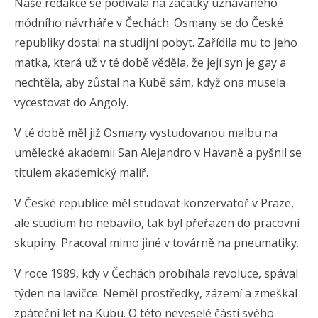
Naše redakce se podívala na začátky uznávaného
módního návrháře v Čechách. Osmany se do České
republiky dostal na studijní pobyt. Zařídila mu to jeho
matka, která už v té době věděla, že její syn je gay a
nechtěla, aby zůstal na Kubě sám, když ona musela
vycestovat do Angoly.
V té době měl již Osmany vystudovanou malbu na
umělecké akademii San Alejandro v Havaně a pyšnil se
titulem akademický malíř.
V České republice měl studovat konzervatoř v Praze,
ale studium ho nebavilo, tak byl přeřazen do pracovní
skupiny. Pracoval mimo jiné v továrně na pneumatiky.
V roce 1989, kdy v Čechách probíhala revoluce, spával
týden na lavičce. Neměl prostředky, zázemí a zmeškal
zpáteční let na Kubu. O této neveselé části svého