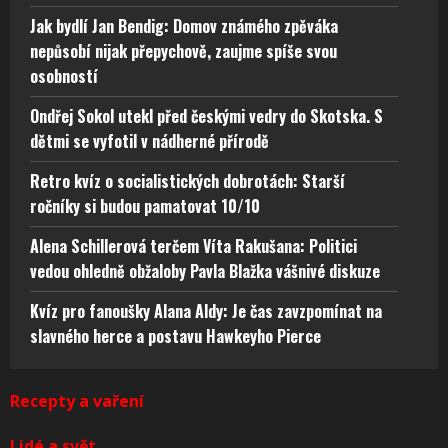
Jak bydlí Jan Bendig: Domov známého zpěváka
nepůsobí nijak přepychově, zaujme spíše svou
osobností
Ondřej Sokol utekl před českými vedry do Skotska. S
dětmi se vyfotil v nádherné přírodě
Retro kvíz o socialistických dobrotách: Starší
ročníky si budou pamatovat 10/10
Alena Schillerová terčem Víta Rakušana: Politici
vedou ohledně obžaloby Pavla Blažka vášnivé diskuze
Kvíz pro fanoušky Alana Aldy: Je čas zavzpomínat na
slavného herce a postavu Hawkeyho Pierce
Recepty a vaření
Lidé a svět