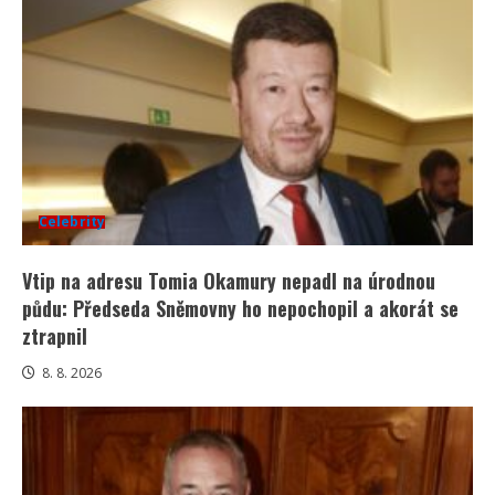
Celebrity
Vtip na adresu Tomia Okamury nepadl na úrodnou
půdu: Předseda Sněmovny ho nepochopil a akorát se
ztrapnil
8. 8. 2026