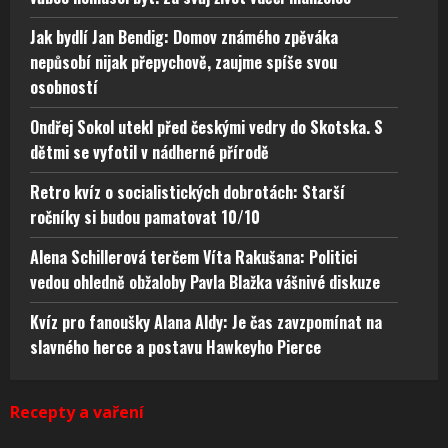
Jak bydlí Jan Bendig: Domov známého zpěváka
nepůsobí nijak přepychově, zaujme spíše svou
osobností
Ondřej Sokol utekl před českými vedry do Skotska. S
dětmi se vyfotil v nádherné přírodě
Retro kvíz o socialistických dobrotách: Starší
ročníky si budou pamatovat 10/10
Alena Schillerová terčem Víta Rakušana: Politici
vedou ohledně obžaloby Pavla Blažka vášnivé diskuze
Kvíz pro fanoušky Alana Aldy: Je čas zavzpomínat na
slavného herce a postavu Hawkeyho Pierce
Recepty a vaření