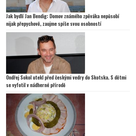
Jak bydlí Jan Bendig: Domov známého zpěváka nepůsobí
nijak přepychově, zaujme spíše svou osobností
Ondřej Sokol utekl před českými vedry do Skotska. S dětmi
se vyfotil v nádherné přírodě