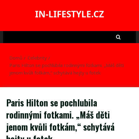
Skip
to
IN-LIFESTYLE.CZ
content
Domů
Celebrity
Paris Hilton se pochlubila rodinnými fotkami. „Máš děti
jenom kvůli fotkám,“ schytává hejty u fotek
Paris Hilton se pochlubila
rodinnými fotkami. „Máš děti
jenom kvůli fotkám,“ schytává
hejty u fotek