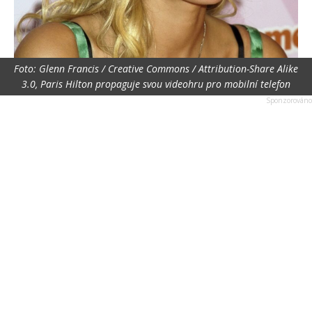
Foto: Glenn Francis / Creative Commons / Attribution-Share Alike
3.0, Paris Hilton propaguje svou videohru pro mobilní telefon