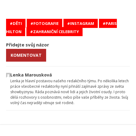
DĚTI
FOTOGRAFIE
INSTAGRAM
PARIS
HILTON
ZAHRANIČNÍ CELEBRITY
Přidejte svůj názor
KOMENTOVAT
Lenka Marousková
Lenka je hlavní postavou našeho redakčního týmu. Po několika letech
práce všeobecné redaktorky nyní přináší zajímavé zprávy ze světa
showbyznysu. Ráda poznává nové lidi a jejich životní osudy. I proto
dělá rozhovory s osobnostmi, nebo píše vaše příběhy ze života. Svůj
volný čas nejraději věnuje své rodině.