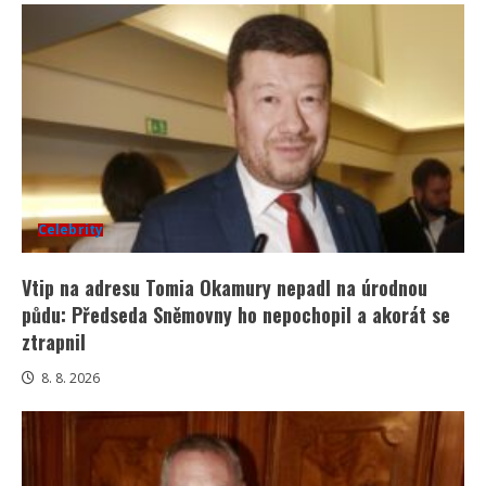
Celebrity
Vtip na adresu Tomia Okamury nepadl na úrodnou
půdu: Předseda Sněmovny ho nepochopil a akorát se
ztrapnil
8. 8. 2026