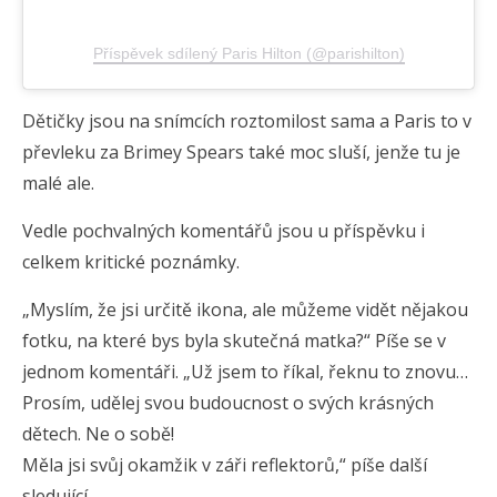
Příspěvek sdílený Paris Hilton (@parishilton)
Dětičky jsou na snímcích roztomilost sama a Paris to v
převleku za Brimey Spears také moc sluší, jenže tu je
malé ale.
Vedle pochvalných komentářů jsou u příspěvku i
celkem kritické poznámky.
„Myslím, že jsi určitě ikona, ale můžeme vidět nějakou
fotku, na které bys byla skutečná matka?“ Píše se v
jednom komentáři. „Už jsem to říkal, řeknu to znovu…
Prosím, udělej svou budoucnost o svých krásných
dětech. Ne o sobě!
Měla jsi svůj okamžik v záři reflektorů,“ píše další
sledující.