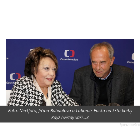
Foto: Nextfoto, Jiřina Bohdalová a Lubomír Focko na křtu knihy
Když hvězdy vaří…3