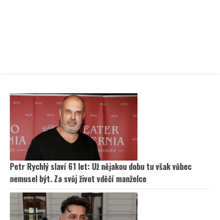
Petr Rychlý slaví 61 let: Už nějakou dobu tu však vůbec
nemusel být. Za svůj život vděčí manželce