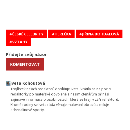
ČESKÉ CELEBRITY
HEREČKA
JIŘINA BOHDALOVÁ
VZTAHY
Přidejte svůj názor
KOMENTOVAT
Iveta Kohoutová
Trojlístek našich redaktorů doplňuje Iveta. Vrátila se na pozici
redaktorky po mateřské dovolené a našim čtenářům přináší
zajímavé informace o osobnostech, které se hřejí v záři reflektorů.
Kromě rodiny se Iveta ráda věnuje malování obrazů a miluje
adrenalinové sporty.