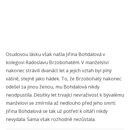
Osudovou lásku však našla Jiřina Bohdalová v
kolegovi Radoslavu Brzobohatém. V manželství
nakonec strávili dvanáct let a jejich vztah byl plný
vášně, stejně jako hádek. To, že Brzobohatý nakonec
odešel za jinou ženou, mu Bohdalová nikdy
neodpustila. Desítky let trvající nevraživost k bývalému
manželovi se zmírnila až nedlouho před jeho smrtí.
Jiřina Bohdalová se tak už potřetí k oltáři nikdy
nevydala. Sama však rozhodně nezůstala.