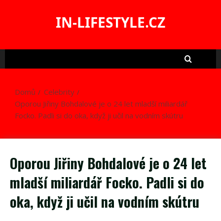
Skip
to
IN-LIFESTYLE.CZ
content
Domů
Celebrity
Oporou Jiřiny Bohdalové je o 24 let mladší miliardář
Focko. Padli si do oka, když ji učil na vodním skútru
Oporou Jiřiny Bohdalové je o 24 let
mladší miliardář Focko. Padli si do
oka, když ji učil na vodním skútru