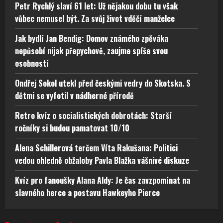
Petr Rychlý slaví 61 let: Už nějakou dobu tu však
vůbec nemusel být. Za svůj život vděčí manželce
Jak bydlí Jan Bendig: Domov známého zpěváka
nepůsobí nijak přepychově, zaujme spíše svou
osobností
Ondřej Sokol utekl před českými vedry do Skotska. S
dětmi se vyfotil v nádherné přírodě
Retro kvíz o socialistických dobrotách: Starší
ročníky si budou pamatovat 10/10
Alena Schillerová terčem Víta Rakušana: Politici
vedou ohledně obžaloby Pavla Blažka vášnivé diskuze
Kvíz pro fanoušky Alana Aldy: Je čas zavzpomínat na
slavného herce a postavu Hawkeyho Pierce