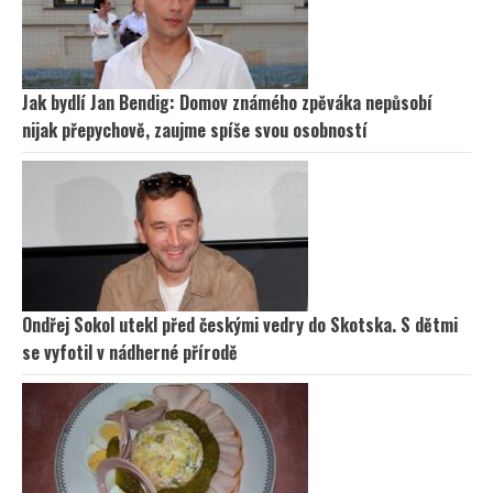
Jak bydlí Jan Bendig: Domov známého zpěváka nepůsobí
nijak přepychově, zaujme spíše svou osobností
Ondřej Sokol utekl před českými vedry do Skotska. S dětmi
se vyfotil v nádherné přírodě