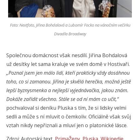
Foto: Nextfoto, Jiřina Bohdalová a Lubomír Focko na vánočním večírku
Divadla Broadway
Společnou domácnost však nesdílí. Jiřina Bohdalová
už desítky let sama kraluje ve svém domě v Hostivaři.
„Poznal jsem jen málo lidí, kteří prakticky vždy dosáhnou
toho, co si zamanou. Jiřina je skvělá herečka, možná ještě
lepší byznysmenka a nejlepší vyjednávačka, jakou znám.
Dokáže zařídit všechno. Stále se od ní mám co učit,“
pochvaloval si deníku Pluska s tím, že si lidsky velmi
sedli a může s ní mluvit o čemkoliv. Oficiálně však svůj
vztah nikdy nepřiznali a mluví jen o platonické lásce.
Zdroj: Autorský text,
PrimaŽeny
,
Pluska
,
Wikipedie