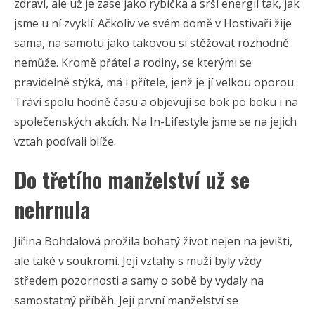
zdraví, ale už je zase jako rybička a srší energií tak, jak
jsme u ní zvyklí. Ačkoliv ve svém domě v Hostivaři žije
sama, na samotu jako takovou si stěžovat rozhodně
nemůže. Kromě přátel a rodiny, se kterými se
pravidelně stýká, má i přítele, jenž je jí velkou oporou.
Tráví spolu hodně času a objevují se bok po boku i na
společenských akcích. Na In-Lifestyle jsme se na jejich
vztah podívali blíže.
Do třetího manželství už se
nehrnula
Jiřina Bohdalová prožila bohatý život nejen na jevišti,
ale také v soukromí. Její vztahy s muži byly vždy
středem pozornosti a samy o sobě by vydaly na
samostatný příběh. Její první manželství se