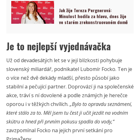
Jak žije Tereza Pergnerová:
Minulost hodila za hlavu, dnes žije
ve starém zrekonstruovaném domě
Je to nejlepší vyjednávačka
Už od devadesátých let se v její blízkosti pohybuje
slovenský miliardář, podnikatel Lubomír Focko. Ten je
o více než dvě dekády mladší, přesto působí jako
stabilní a pečující partner. Doprovází ji na společenské
akce, tráví s ní dovolené a podle známých je herečce
oporou i v těžkých chvílích.
„Bylo to opravdu seznámení,
které stálo za to. Měl jsem tu čest ji učit jezdit na vodním
skútru a hned při prvním pokusu spadla do vody,“
zavzpomínal Focko na jejich první setkání pro
PrimaŽeny.