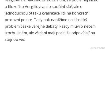
reagoval na Macinkova slova s tím, že podle něj nešlo
o filozofii o Vergiliovi ani o sociální sítě, ale o
jednoduchou otázku kvalifikace lidí na konkrétní
pracovní pozice. Tady pak narážíme na klasický
problém české veřejné debaty: každý mluví o něčem
trochu jiném, ale všichni mají pocit, že odpovídají na
stejnou věc.