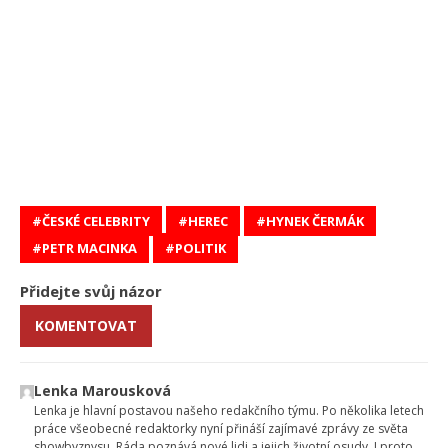
ČESKÉ CELEBRITY
HEREC
HYNEK ČERMÁK
PETR MACINKA
POLITIK
Přidejte svůj názor
KOMENTOVAT
Lenka Marousková
Lenka je hlavní postavou našeho redakčního týmu. Po několika letech
práce všeobecné redaktorky nyní přináší zajímavé zprávy ze světa
showbyznysu. Ráda poznává nové lidi a jejich životní osudy. I proto