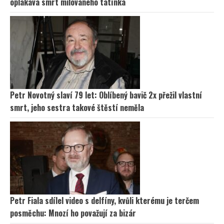
oplakává smrt milovaného tatínka
Petr Novotný slaví 79 let: Oblíbený bavič 2x přežil vlastní
smrt, jeho sestra takové štěstí neměla
Petr Fiala sdílel video s delfíny, kvůli kterému je terčem
posměchu: Mnozí ho považují za bizár