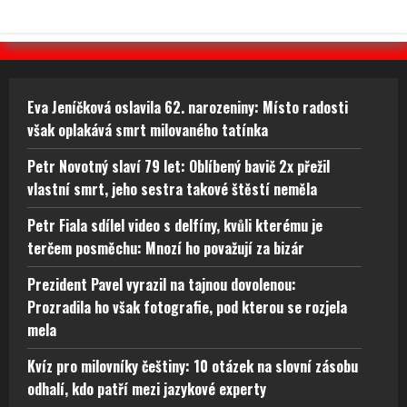
Eva Jeníčková oslavila 62. narozeniny: Místo radosti
však oplakává smrt milovaného tatínka
Petr Novotný slaví 79 let: Oblíbený bavič 2x přežil
vlastní smrt, jeho sestra takové štěstí neměla
Petr Fiala sdílel video s delfíny, kvůli kterému je
terčem posměchu: Mnozí ho považují za bizár
Prezident Pavel vyrazil na tajnou dovolenou:
Prozradila ho však fotografie, pod kterou se rozjela
mela
Kvíz pro milovníky češtiny: 10 otázek na slovní zásobu
odhalí, kdo patří mezi jazykové experty