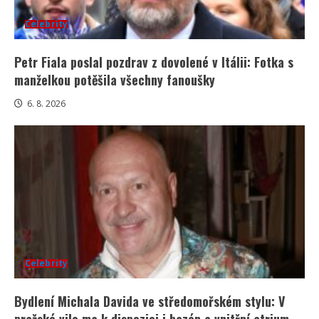
Celebrity
Petr Fiala poslal pozdrav z dovolené v Itálii: Fotka s
manželkou potěšila všechny fanoušky
6. 8. 2026
Celebrity
Bydlení Michala Davida ve středomořském stylu: V