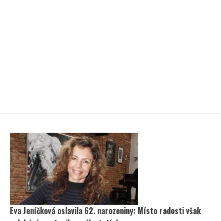
Eva Jeníčková oslavila 62. narozeniny: Místo radosti však