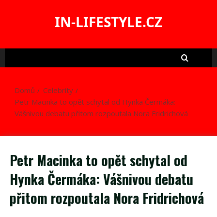
Skip
to
IN-LIFESTYLE.CZ
content
Domů
Celebrity
Petr Macinka to opět schytal od Hynka Čermáka:
Vášnivou debatu přitom rozpoutala Nora Fridrichová
Petr Macinka to opět schytal od
Hynka Čermáka: Vášnivou debatu
přitom rozpoutala Nora Fridrichová