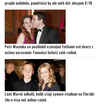
projde málokdo, pamětníci by ale měli dát alespoň 8/10
Petr Macinka se pochlubil vzácnými fotkami své dcery z
oslavy narozenin: Fanoušci lichotí celé rodině
Leoš Mareš odhalil, kolik stojí synovo studium na Floridě:
Jde o více než milion ročně