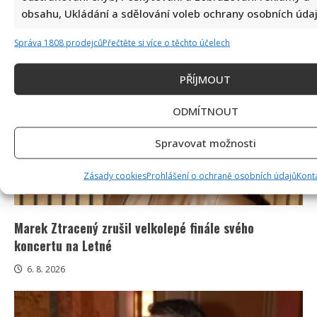
obsahu, Ukládání a sdělování voleb ochrany osobních údaj
6. 8. 2026
Správa 1808 prodejců
Přečtěte si více o těchto účelech
PŘÍJMOUT
ODMÍTNOUT
Spravovat možnosti
Zásady cookies
Prohlášení o ochraně osobních údajů
Kont
Celebrity
Marek Ztracený zrušil velkolepé finále svého
koncertu na Letné
6. 8. 2026