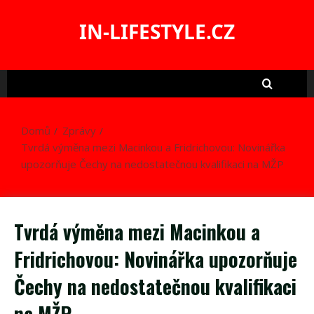
Skip
to
IN-LIFESTYLE.CZ
content
Domů
Zprávy
Tvrdá výměna mezi Macinkou a Fridrichovou: Novinářka
upozorňuje Čechy na nedostatečnou kvalifikaci na MŽP
Tvrdá výměna mezi Macinkou a
Fridrichovou: Novinářka upozorňuje
Čechy na nedostatečnou kvalifikaci
na MŽP