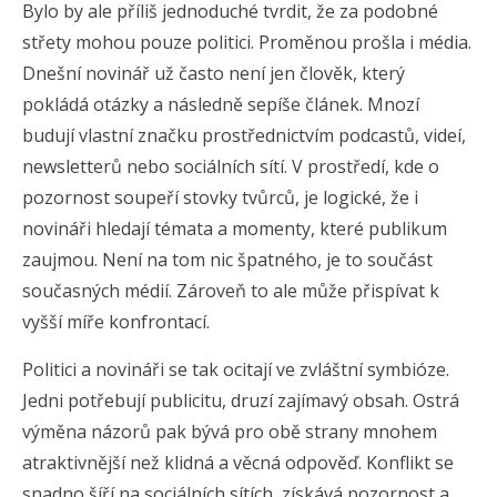
Bylo by ale příliš jednoduché tvrdit, že za podobné
střety mohou pouze politici. Proměnou prošla i média.
Dnešní novinář už často není jen člověk, který
pokládá otázky a následně sepíše článek. Mnozí
budují vlastní značku prostřednictvím podcastů, videí,
newsletterů nebo sociálních sítí. V prostředí, kde o
pozornost soupeří stovky tvůrců, je logické, že i
novináři hledají témata a momenty, které publikum
zaujmou. Není na tom nic špatného, je to součást
současných médií. Zároveň to ale může přispívat k
vyšší míře konfrontací.
Politici a novináři se tak ocitají ve zvláštní symbióze.
Jedni potřebují publicitu, druzí zajímavý obsah. Ostrá
výměna názorů pak bývá pro obě strany mnohem
atraktivnější než klidná a věcná odpověď. Konflikt se
snadno šíří na sociálních sítích, získává pozornost a