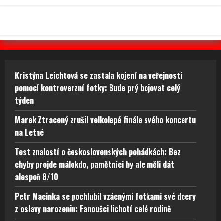
Kristýna Leichtová se zastala kojení na veřejnosti
pomocí kontroverzní fotky: Bude prý bojovat celý
týden
Marek Ztracený zrušil velkolepé finále svého koncertu
na Letné
Test znalostí o československých pohádkách: Bez
chyby projde málokdo, pamětníci by ale měli dát
alespoň 8/10
Petr Macinka se pochlubil vzácnými fotkami své dcery
z oslavy narozenin: Fanoušci lichotí celé rodině