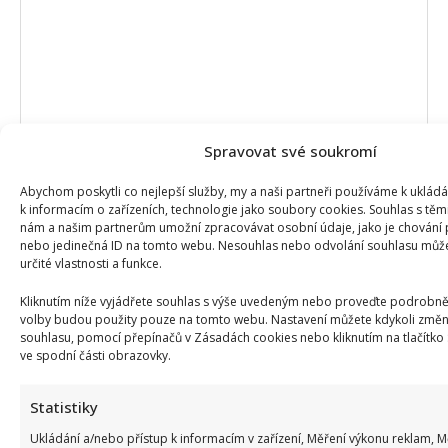
Spravovat své soukromí
Jméno
*
Abychom poskytli co nejlepší služby, my a naši partneři používáme k uklád
k informacím o zařízeních, technologie jako soubory cookies. Souhlas s těm
nám a našim partnerům umožní zpracovávat osobní údaje, jako je chování 
E-mail
*
nebo jedinečná ID na tomto webu. Nesouhlas nebo odvolání souhlasu může 
určité vlastnosti a funkce.
Kliknutím níže vyjádřete souhlas s výše uvedeným nebo proveďte podrobněj
Webová stránka
volby budou použity pouze na tomto webu. Nastavení můžete kdykoli změni
souhlasu, pomocí přepínačů v Zásadách cookies nebo kliknutím na tlačítko
ve spodní části obrazovky.
Uložit do prohlížeče jméno, e-mail a webovou
Statistiky
stránku pro budoucí komentáře.
Ukládání a/nebo přístup k informacím v zařízení, Měření výkonu reklam, 