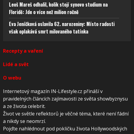
Leoš Mareš odhalil, kolik stojí synovo studium na
Floridě: Jde o více než milion ročně
Eva Jeníčková oslavila 62. narozeniny: Místo radosti
však oplakává smrt milovaného tatínka
Recepty a vaření
Lidé a svět
O webu
Internetový magazín IN-Lifestyle.cz přináší v
pravidelných článcích zajímavosti ze světa showbyznysu
a ze života celebrit.
Život ve světle reflektorů je věčné téma, které není fádní
a nikdy se neomrzí.
Pojďte nahlédnout pod pokličku života Hollywoodských