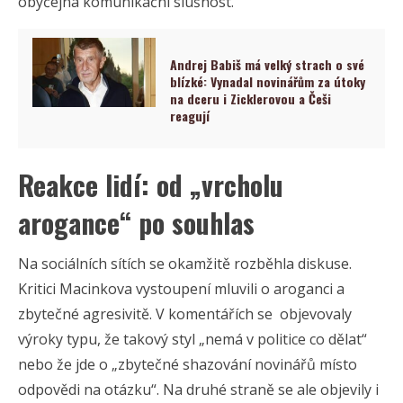
obyčejná komunikační slušnost.
Andrej Babiš má velký strach o své
blízké: Vynadal novinářům za útoky
na dceru i Zicklerovou a Češi
reagují
Reakce lidí: od „vrcholu
arogance“ po souhlas
Na sociálních sítích se okamžitě rozběhla diskuse.
Kritici Macinkova vystoupení mluvili o aroganci a
zbytečné agresivitě. V komentářích se objevovaly
výroky typu, že takový styl „nemá v politice co dělat“
nebo že jde o „zbytečné shazování novinářů místo
odpovědi na otázku“. Na druhé straně se ale objevily i