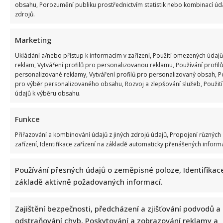
obsahu, Porozumění publiku prostřednictvím statistik nebo kombinací úd
zdrojů.
Marketing
SOUVISEJÍCÍ ČLÁNKY
Ukládání a/nebo přístup k informacím v zařízení, Použití omezených údajů
reklam, Vytváření profilů pro personalizovanou reklamu, Používání profilů
personalizované reklamy, Vytváření profilů pro personalizovaný obsah, Po
pro výběr personalizovaného obsahu, Rozvoj a zlepšování služeb, Použi
údajů k výběru obsahu.
Funkce
Přiřazování a kombinování údajů z jiných zdrojů údajů, Propojení různých
zařízení, Identifikace zařízení na základě automaticky přenášených informa
Používání přesných údajů o zeměpisné poloze, Identifikace
Celebrity
základě aktivně požadovaných informací.
Kristýna Leichtová se zastala kojení na veřejnosti
pomocí kontroverzní fotky: Bude prý bojovat celý
Zajištění bezpečnosti, předcházení a zjišťování podvodů a
týden
odstraňování chyb, Poskytování a zobrazování reklamy a