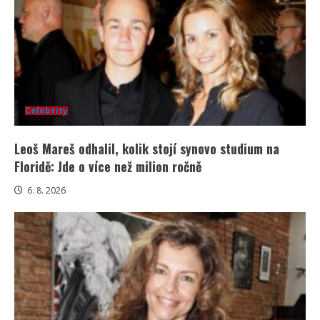
Celebrity
Leoš Mareš odhalil, kolik stojí synovo studium na
Floridě: Jde o více než milion ročně
6. 8. 2026