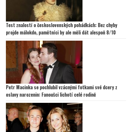
Test znalostí o československých pohádkách: Bez chyby
projde málokdo, pamětníci by ale měli dát alespoň 8/10
Petr Macinka se pochlubil vzácnými fotkami své dcery z
oslavy narozenin: Fanoušci lichotí celé rodině