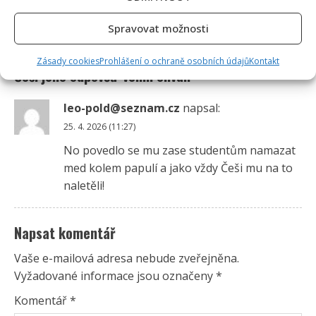
Spravovat možnosti
1 čtenářský názor na “
Petr Pavel během debaty
se studenty čelil otázce na jeho minulost v KSČ.
Zásady cookies
Prohlášení o ochraně osobních údajů
Kontakt
Češi jeho odpověď velmi chválí
”
leo-pold@seznam.cz
napsal:
25. 4. 2026 (11:27)
No povedlo se mu zase studentům namazat
med kolem papulí a jako vždy Češi mu na to
naletěli!
Napsat komentář
Vaše e-mailová adresa nebude zveřejněna.
Vyžadované informace jsou označeny
*
Komentář
*