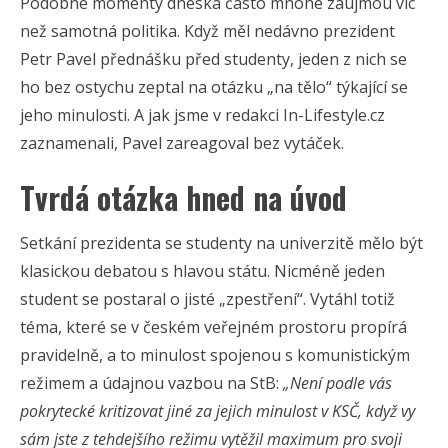
Podobné momenty dneska často mnohé zaujmou víc
než samotná politika. Když měl nedávno prezident
Petr Pavel přednášku před studenty, jeden z nich se
ho bez ostychu zeptal na otázku „na tělo“ týkající se
jeho minulosti. A jak jsme v redakci In-Lifestyle.cz
zaznamenali, Pavel zareagoval bez vytáček.
Tvrdá otázka hned na úvod
Setkání prezidenta se studenty na univerzitě mělo být
klasickou debatou s hlavou státu. Nicméně jeden
student se postaral o jisté „zpestření“. Vytáhl totiž
téma, které se v českém veřejném prostoru propírá
pravidelně, a to minulost spojenou s komunistickým
režimem a údajnou vazbou na StB:
„Není podle vás
pokrytecké kritizovat jiné za jejich minulost v KSČ, když vy
sám jste z tehdejšího režimu vytěžil maximum pro svoji