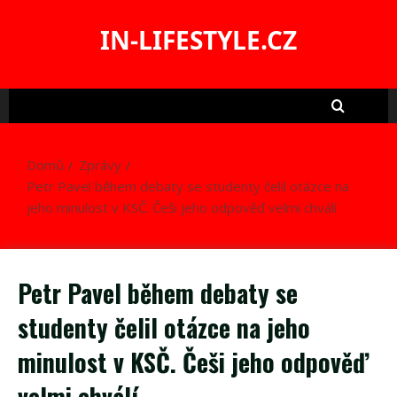
Skip
to
IN-LIFESTYLE.CZ
content
Domů
Zprávy
Petr Pavel během debaty se studenty čelil otázce na
jeho minulost v KSČ. Češi jeho odpověď velmi chválí
Petr Pavel během debaty se
studenty čelil otázce na jeho
minulost v KSČ. Češi jeho odpověď
velmi chválí