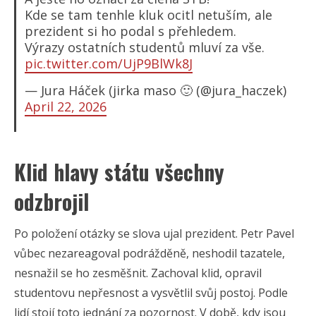
Kde se tam tenhle kluk ocitl netuším, ale
prezident si ho podal s přehledem.
Výrazy ostatních studentů mluví za vše.
pic.twitter.com/UjP9BlWk8J
— Jura Háček (jirka maso 🙂 (@jura_haczek)
April 22, 2026
Klid hlavy státu všechny
odzbrojil
Po položení otázky se slova ujal prezident. Petr Pavel
vůbec nezareagoval podrážděně, neshodil tazatele,
nesnažil se ho zesměšnit. Zachoval klid, opravil
studentovu nepřesnost a vysvětlil svůj postoj. Podle
lidí stojí toto jednání za pozornost. V době, kdy jsou