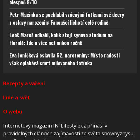
alespoň 8/10
Petr Macinka se pochlubil vzácnými fotkami své dcery
z oslavy narozenin: Fanoušci lichotí celé rodině
Leoš Mareš odhalil, kolik stojí synovo studium na
Floridě: Jde o více než milion ročně
Eva Jeníčková oslavila 62. narozeniny: Místo radosti
však oplakává smrt milovaného tatínka
Recepty a vaření
Lidé a svět
O webu
Internetový magazín IN-Lifestyle.cz přináší v
pravidelných článcích zajímavosti ze světa showbyznysu