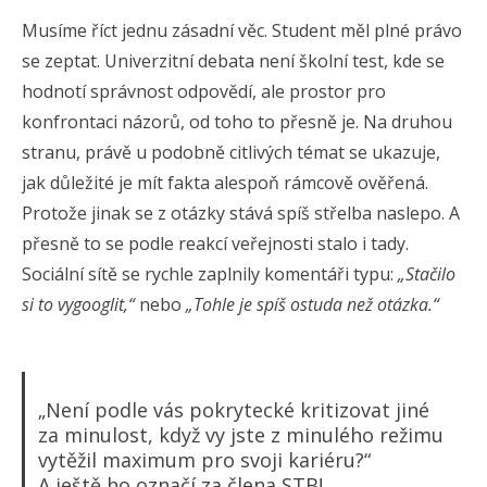
Musíme říct jednu zásadní věc. Student měl plné právo
se zeptat. Univerzitní debata není školní test, kde se
hodnotí správnost odpovědí, ale prostor pro
konfrontaci názorů, od toho to přesně je. Na druhou
stranu, právě u podobně citlivých témat se ukazuje,
jak důležité je mít fakta alespoň rámcově ověřená.
Protože jinak se z otázky stává spíš střelba naslepo. A
přesně to se podle reakcí veřejnosti stalo i tady.
Sociální sítě se rychle zaplnily komentáři typu:
„Stačilo
si to vygooglit,“
nebo
„Tohle je spíš ostuda než otázka.“
„Není podle vás pokrytecké kritizovat jiné
za minulost, když vy jste z minulého režimu
vytěžil maximum pro svoji kariéru?“
A ještě ho označí za člena STB!