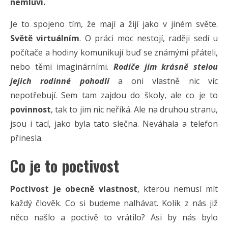
nemluví.
Je to spojeno tím, že mají a žijí jako v jiném světe.
Světě virtuálním
. O práci moc nestojí, raději sedí u
počítače a hodiny komunikují buď se známými přáteli,
nebo těmi imaginárními.
Rodiče jim krásně stelou
jejich rodinné pohodlí
a oni vlastně nic víc
nepotřebují. Sem tam zajdou do školy, ale co je to
povinnost
, tak to jim nic neříká. Ale na druhou stranu,
jsou i tací, jako byla tato slečna. Neváhala a telefon
přinesla.
Co je to poctivost
Poctivost je obecně vlastnost
, kterou nemusí mít
každý člověk. Co si budeme nalhávat. Kolik z nás již
něco našlo a poctivě to vrátilo? Asi by nás bylo