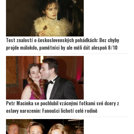
Test znalostí o československých pohádkách: Bez chyby
projde málokdo, pamětníci by ale měli dát alespoň 8/10
Petr Macinka se pochlubil vzácnými fotkami své dcery z
oslavy narozenin: Fanoušci lichotí celé rodině