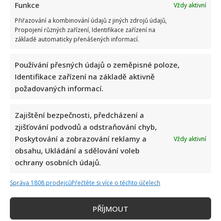
Funkce
Vždy aktivní
Marek Ztracený zrušil velkolepé finále svého
koncertu na Letné
Přiřazování a kombinování údajů z jiných zdrojů údajů,
Propojení různých zařízení, Identifikace zařízení na
6. 8. 2026
základě automaticky přenášených informací.
Používání přesných údajů o zeměpisné poloze,
Identifikace zařízení na základě aktivně
požadovaných informací.
Zajištění bezpečnosti, předcházení a
zjišťování podvodů a odstraňování chyb,
Poskytování a zobrazování reklamy a
Vždy aktivní
obsahu, Ukládání a sdělování voleb
Celebrity
ochrany osobních údajů.
Petr Macinka se pochlubil vzácnými fotkami své
Správa 1808 prodejců
Přečtěte si více o těchto účelech
dcery z oslavy narozenin: Fanoušci lichotí celé rodině
PŘÍJMOUT
6. 8. 2026