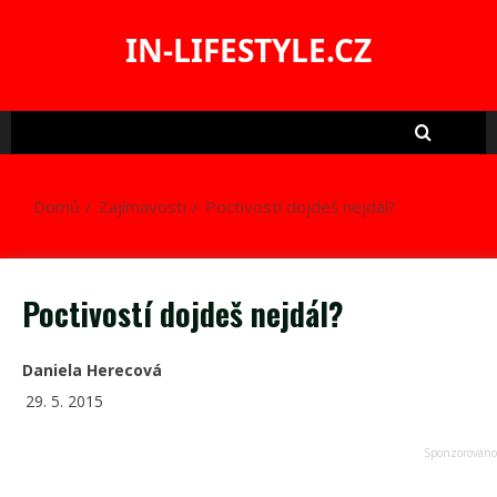
Skip
to
IN-LIFESTYLE.CZ
content
Domů
Zajímavosti
Poctivostí dojdeš nejdál?
Poctivostí dojdeš nejdál?
Daniela Herecová
29. 5. 2015