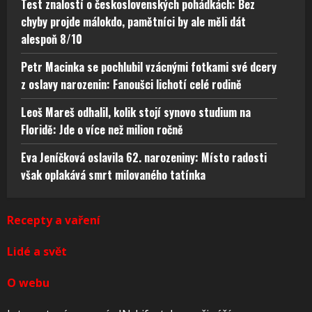
Test znalostí o československých pohádkách: Bez
chyby projde málokdo, pamětníci by ale měli dát
alespoň 8/10
Petr Macinka se pochlubil vzácnými fotkami své dcery
z oslavy narozenin: Fanoušci lichotí celé rodině
Leoš Mareš odhalil, kolik stojí synovo studium na
Floridě: Jde o více než milion ročně
Eva Jeníčková oslavila 62. narozeniny: Místo radosti
však oplakává smrt milovaného tatínka
Recepty a vaření
Lidé a svět
O webu