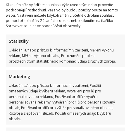
Kliknutím níže vyjádřete souhlas s výše uvedeným nebo proveďte
podrobnější rozhodnutí. Vaše volby budou použity pouze na tomto
Celebrity
webu. Nastavení můžete kdykoli změnit, včetně odvolání souhlasu,
pomocí přepínačů v Zásadách cookies nebo kliknutím na tlačítko
Kristýna Leichtová se zastala kojení na veřejnosti
Spravovat souhlas ve spodní části obrazovky.
pomocí kontroverzní fotky: Bude prý bojovat celý
týden
Statistiky
Ukládání a/nebo přístup k informacím v zařízení, Měření výkonu
6. 8. 2026
reklam, Měření výkonu obsahu, Porozumění publiku
prostřednictvím statistik nebo kombinací údajů z různých zdrojů.
Marketing
Ukládání a/nebo přístup k informacím v zařízení, Použití
omezených údajů k výběru reklam, Vytváření profilů pro
personalizovanou reklamu, Používání profilů k výběru
personalizované reklamy, Vytváření profilů pro personalizovaný
obsah, Používání profilů pro výběr personalizovaného obsahu,
Rozvoj a zlepšování služeb, Použití omezených údajů k výběru
obsahu.
Celebrity