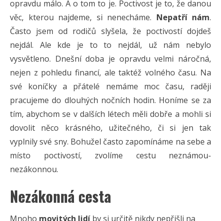
opravdu málo. A o tom to je. Poctivost je to, že danou
věc, kterou najdeme, si nenecháme.
Nepatří nám
.
Často jsem od rodičů slyšela, že poctivostí dojdeš
nejdál. Ale kde je to to nejdál, už nám nebylo
vysvětleno. Dnešní doba je opravdu velmi náročná,
nejen z pohledu financí, ale taktéž volného času. Na
své koníčky a přátelé nemáme moc času, raději
pracujeme do dlouhých nočních hodin. Honíme se za
tím, abychom se v dalších létech měli dobře a mohli si
dovolit něco krásného, užitečného, či si jen tak
vyplnily své sny. Bohužel často zapomínáme na sebe a
místo poctivostí, zvolíme cestu neznámou-
nezákonnou.
Nezákonná cesta
Mnoho
movitých lidí
by si určitě nikdy nepřišli na