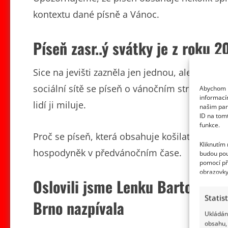
kontextu dané písně a Vánoc.
Píseň zasr..ý svátky je z roku 2
Sice na jevišti zazněla jen jednou, ale leto
sociální sítě se píseň o vánočním stresu, dopl
Abychom p
informací
lidí ji miluje.
našim par
ID na tom
funkce.
Proč se píseň, která obsahuje košilatá slovíčka 
Kliknutím
hospodyněk v předvánočním čase.
budou pou
pomocí př
obrazovky
Oslovili jsme Lenku Bartolšico
Statis
Brno nazpívala
Ukládání
obsahu, 