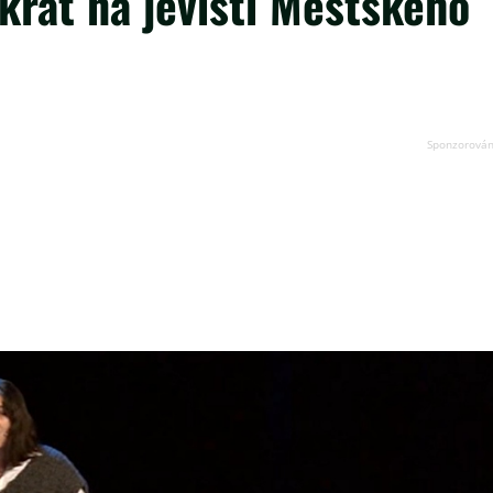
nkrát na jevišti Městského