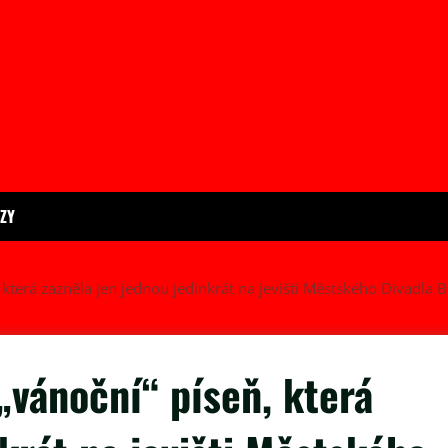
ÍZY
, která zazněla jen jednou jedinkrát na jevišti Městského Divadla 
 „vánoční“ píseň, která