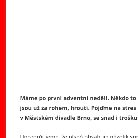
Máme po první adventní neděli. Někdo to 
jsou už za rohem, hroutí. Pojďme na stres
v Městském divadle Brno, se snad i trošku
Upozorňujeme, že píseň obsahuje několik spro