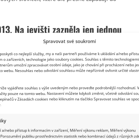
013. Na jevišti zazněla jen jednou
Spravovat své soukromí
šní rok zaznamenává obrovský comeback. Přes
něná sprostými slovíčky, šíří jako lavina a většina
oskytli co nejlepší služby, my a naši partneři používáme k ukládání a/nebo příst
m o zařízeních, technologie jako soubory cookies. Souhlas s těmito technologiem
tnerům umožní zpracovávat osobní údaje, jako je chování při procházení nebo j
to webu. Nesouhlas nebo odvolání souhlasu může nepříznivě ovlivnit určité vlastn
tak líbí? Protože je tak trošku ze života. Ze života
 níže vyjádřete souhlas s výše uvedeným nebo proveďte podrobnější rozhodnutí. 
žity pouze na tomto webu. Nastavení můžete kdykoli změnit, včetně odvolání so
epínačů v Zásadách cookies nebo kliknutím na tlačítko Spravovat souhlas ve spod
.
vou, která píseň v Městském divadle
tiky
 a/nebo přístup k informacím v zařízení, Měření výkonu reklam, Měření výkonu
Porozumění publiku prostřednictvím statistik nebo kombinací údajů z různých zdr