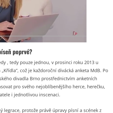
 píseň poprvé?
dy , tedy pouze jednou, v prosinci roku 2013 u
n „Křídla“, což je každoroční divácká anketa MdB. Po
ského divadla Brno prostřednictvím anketních
asovat pro svého nejoblíbenějšího herce, herečku,
atele i jednotlivou inscenaci.
ý legrace, protože právě úpravy písní a scének z