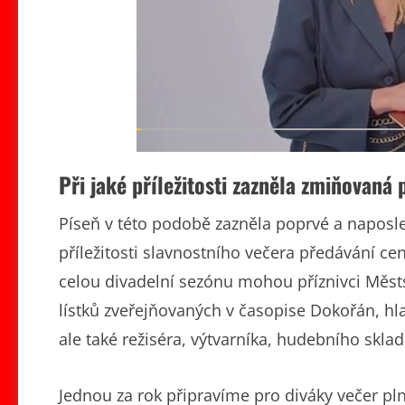
Při jaké příležitosti zazněla zmiňovaná
Píseň v této podobě zazněla poprvé a naposle
příležitosti slavnostního večera předávání ce
celou divadelní sezónu mohou příznivci Měst
lístků zveřejňovaných v časopise Dokořán, hl
ale také režiséra, výtvarníka, hudebního sklad
Jednou za rok připravíme pro diváky večer pln