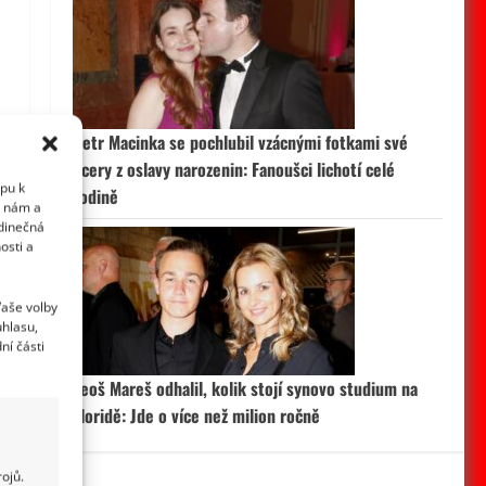
Petr Macinka se pochlubil vzácnými fotkami své
dcery z oslavy narozenin: Fanoušci lichotí celé
upu k
rodině
i nám a
edinečná
osti a
Vaše volby
uhlasu,
ní části
Leoš Mareš odhalil, kolik stojí synovo studium na
Floridě: Jde o více než milion ročně
ojů.