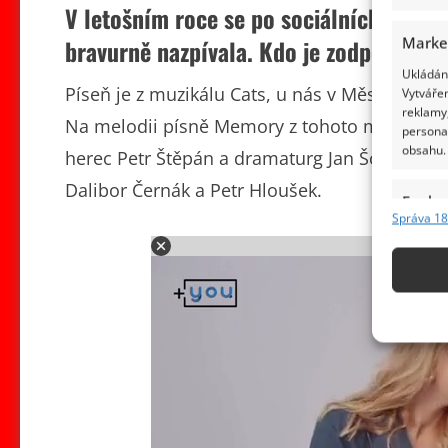
V letošním roce se po sociálních sítích 
Marke
bravurně nazpívala. Kdo je zodpovědný z
Ukládání
Píseň je z muzikálu Cats, u nás v Městském 
Vytvářen
reklamy,
Na melodii písně Memory z tohoto muzikálu, t
persona
obsahu.
herec Petr Štěpán a dramaturg Jan Šotkovský.
Dalibor Černák a Petr Hloušek.
Funkc
Správa 18
Přiřazov
Adv
Identifi
Použív
základ
Zajišt
odstra
obsahu