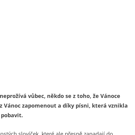
neprožívá vůbec, někdo se z toho, že Vánoce
 z Vánoc zapomenout a díky písni, která vznikla
 pobavit.
stých slovíček, které ale přesně zapadají do