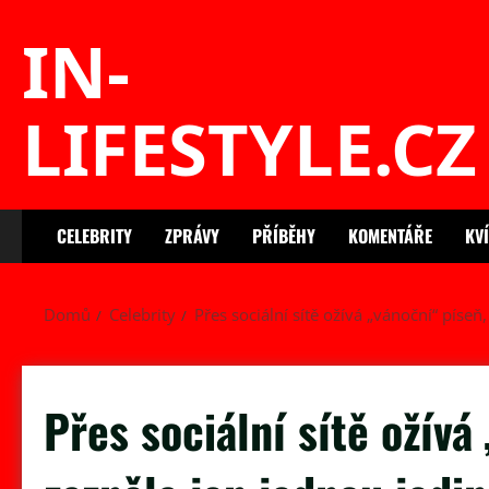
Skip
IN-
to
content
LIFESTYLE.CZ
CELEBRITY
ZPRÁVY
PŘÍBĚHY
KOMENTÁŘE
KV
Domů
Celebrity
Přes sociální sítě ožívá „vánoční“ píseň
Přes sociální sítě ožívá