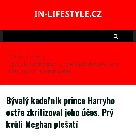
Skip
to
IN-LIFESTYLE.CZ
content
Domů
Celebrity
Bývalý kadeřník prince Harryho ostře zkritizoval jeho
účes. Prý kvůli Meghan plešatí
Bývalý kadeřník prince Harryho
ostře zkritizoval jeho účes. Prý
kvůli Meghan plešatí