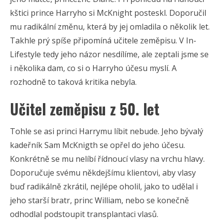
kštici prince Harryho si McKnight posteskl. Doporučil
mu radikální změnu, která by jej omladila o několik let.
Takhle prý spíše připomíná učitele zeměpisu. V In-
Lifestyle tedy jeho názor nesdílíme, ale zeptali jsme se
i několika dam, co si o Harryho účesu myslí. A
rozhodně to taková kritika nebyla.
Učitel zeměpisu z 50. let
Tohle se asi princi Harrymu líbit nebude. Jeho bývalý
kadeřník Sam McKnigth se opřel do jeho účesu.
Konkrétně se mu nelíbí řídnoucí vlasy na vrchu hlavy.
Doporučuje svému někdejšímu klientovi, aby vlasy
buď radikálně zkrátil, nejlépe oholil, jako to udělal i
jeho starší bratr, princ William, nebo se konečně
odhodlal podstoupit transplantaci vlasů.