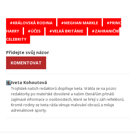
KRÁLOVSKÁ RODINA
MEGHAN MARKLE
PRINC
HARRY
ÚČES
VELKÁ BRITÁNIE
ZAHRANIČNÍ
CELEBRITY
Přidejte svůj názor
KOMENTOVAT
Iveta Kohoutová
Trojlístek našich redaktorů doplňuje Iveta. Vrátila se na pozici
redaktorky po mateřské dovolené a našim čtenářům přináší
zajímavé informace o osobnostech, které se hřejí v záři reflektorů.
Kromě rodiny se Iveta ráda věnuje malování obrazů a miluje
adrenalinové sporty.