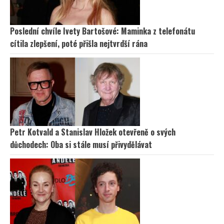
Poslední chvíle Ivety Bartošové: Maminka z telefonátu
cítila zlepšení, poté přišla nejtvrdší rána
Petr Kotvald a Stanislav Hložek otevřeně o svých
důchodech: Oba si stále musí přivydělávat