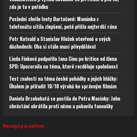
zda je to v pořádku
Poslední chvíle Ivety Bartošové: Maminka z
telefonátu cítila zlepšení, poté přišla nejtvrdší rána
Petr Kotvald a Stanislav Hložek otevřeně o svých
důchodech: Oba si stále musí přivydělávat
Linda Finková podpořila Jana Cinu po kritice od člena
SPD: Upozornila na téma, které rozděluje společnost
Test znalostí na téma české pohádky a jejich hlášky:
Úkolem je přiřadit 10/10 výroků ke správným filmům
Daniela Brzobohatá se pustila do Petra Macinky: Jeho
chvástání obrátila proti němu a pobavila fanoušky
Recepty a vaření