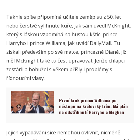
Takhle spíše připomíná učitele zeměpisu z 50. let
nebo čerstvě vylíhnuté kuře, jak sám uvedl McKnight,
který s láskou vzpomíná na hustou kštici prince
Harryho i prince Williama, jak uvádí DailyMail. Tu
získali především po své matce, princezně Dianě, jíž
měl McKnight také tu čest upravovat. Jenže chlapci
zestárli a bohužel s věkem přišly i problémy s
řídnoucími vlasy.
První krok prince Williama po
nástupu na královský trůn: Má plán
na odstřihnutí Harryho a Meghan
Jejich vypadávání sice nemohou ovlivnit, nicméně