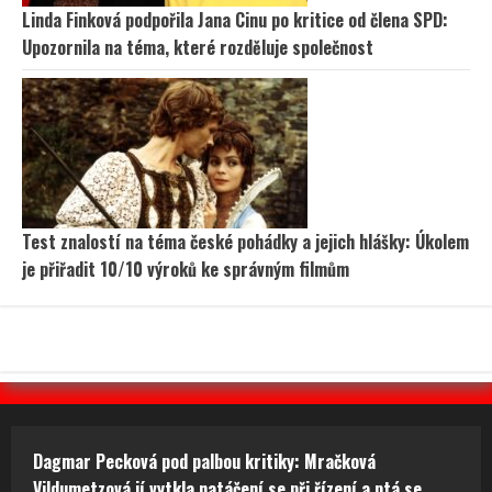
Linda Finková podpořila Jana Cinu po kritice od člena SPD:
Upozornila na téma, které rozděluje společnost
Test znalostí na téma české pohádky a jejich hlášky: Úkolem
je přiřadit 10/10 výroků ke správným filmům
Dagmar Pecková pod palbou kritiky: Mračková
Vildumetzová jí vytkla natáčení se při řízení a ptá se,