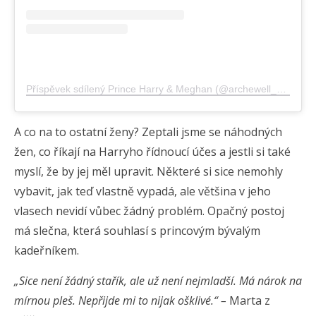
Příspěvek sdílený Prince Harry & Meghan (@archewell_hm)
A co na to ostatní ženy? Zeptali jsme se náhodných
žen, co říkají na Harryho řídnoucí účes a jestli si také
myslí, že by jej měl upravit. Některé si sice nemohly
vybavit, jak teď vlastně vypadá, ale většina v jeho
vlasech nevidí vůbec žádný problém. Opačný postoj
má slečna, která souhlasí s princovým bývalým
kadeřníkem.
„Sice není žádný stařík, ale už není nejmladší. Má nárok na
mírnou pleš. Nepřijde mi to nijak ošklivé.“ –
Marta z