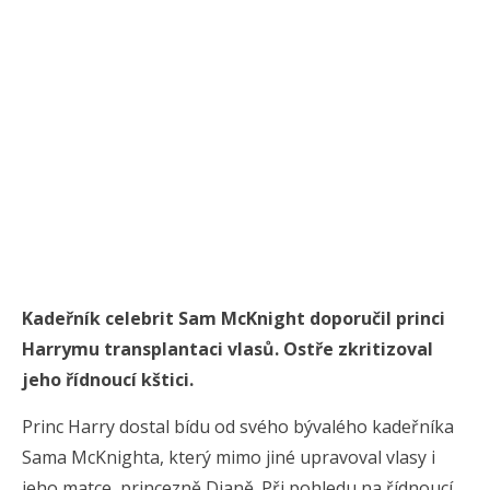
Kadeřník celebrit Sam McKnight doporučil princi
Harrymu transplantaci vlasů. Ostře zkritizoval
jeho řídnoucí kštici.
Princ Harry dostal bídu od svého bývalého kadeřníka
Sama McKnighta, který mimo jiné upravoval vlasy i
jeho matce, princezně Dianě. Při pohledu na řídnoucí