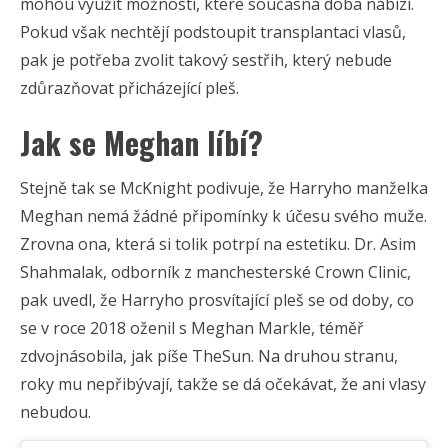
mohou využít možnosti, které současná doba nabízí.
Pokud však nechtějí podstoupit transplantaci vlasů,
pak je potřeba zvolit takový sestřih, který nebude
zdůrazňovat přicházející pleš.
Jak se Meghan líbí?
Stejně tak se McKnight podivuje, že Harryho manželka
Meghan nemá žádné připomínky k účesu svého muže.
Zrovna ona, která si tolik potrpí na estetiku. Dr. Asim
Shahmalak, odborník z manchesterské Crown Clinic,
pak uvedl, že Harryho prosvítající pleš se od doby, co
se v roce 2018 oženil s Meghan Markle, téměř
zdvojnásobila, jak píše TheSun. Na druhou stranu,
roky mu nepřibývají, takže se dá očekávat, že ani vlasy
nebudou.