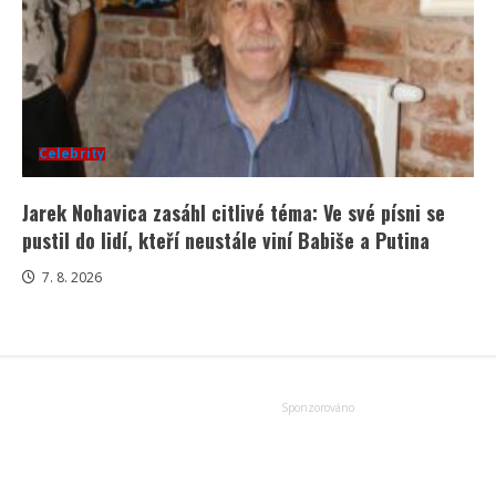
Celebrity
Jarek Nohavica zasáhl citlivé téma: Ve své písni se
pustil do lidí, kteří neustále viní Babiše a Putina
7. 8. 2026