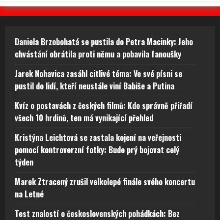
Daniela Brzobohatá se pustila do Petra Macinky: Jeho
chvástání obrátila proti němu a pobavila fanoušky
Jarek Nohavica zasáhl citlivé téma: Ve své písni se
pustil do lidí, kteří neustále viní Babiše a Putina
Kvíz o postavách z českých filmů: Kdo správně přiřadí
všech 10 hrdinů, ten má vynikající přehled
Kristýna Leichtová se zastala kojení na veřejnosti
pomocí kontroverzní fotky: Bude prý bojovat celý
týden
Marek Ztracený zrušil velkolepé finále svého koncertu
na Letné
Test znalostí o československých pohádkách: Bez