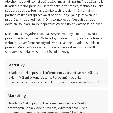
Abychom poskytli co nejlepší služby, my a naši partneři používáme k
ukládání a/nebo přístupu k informacím o zařízeních, technologie jako
soubory cookies. Souhlas s těmito technologiemi nám a našim
partnerům umožní zpracovávat osobní údaje, jako je chování při
procházení nebo jedinečná ID na tomto webu. Nesouhlas nebo
odvolání souhlasu může nepříznivě ovlivnit určité vlastnosti a funkce.
Kliknutím níže vyjádřete souhlas s výše uvedeným nebo proveďte
podrobnější rozhodnutí. Vaše volby budou použity pouze na tomto
webu. Nastavení můžete kdykoli změnit, včetně odvolání souhlasu,
pomocí přepínačů v Zásadách cookies nebo kliknutím na tlačítko
Spravovat souhlas ve spodní části obrazovky.
Statistiky
Ukládání a/nebo přístup k informacím v zařízení, Měření výkonu
reklam, Měření výkonu obsahu, Porozumění publiku
prostřednictvím statistik nebo kombinací údajů z různých zdrojů.
Marketing
Ukládání a/nebo přístup k informacím v zařízení, Použití
omezených údajů k výběru reklam, Vytváření profilů pro
personalizovanou reklamu, Používání profilů k výběru