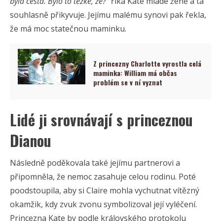
byla cesta. Bylo to těžké, že?“
říká Kate mladé ženě a ta
souhlasně přikyvuje. Jejímu malému synovi pak řekla,
že má moc statečnou maminku.
Z princezny Charlotte vyrostla celá
maminka: William má občas
problém se v ní vyznat
Lidé ji srovnávají s princeznou
Dianou
Následně poděkovala také jejímu partnerovi a
připomněla, že nemoc zasahuje celou rodinu. Poté
poodstoupila, aby si Claire mohla vychutnat vítězný
okamžik, kdy zvuk zvonu symbolizoval její vyléčení.
Princezna Kate by podle královského protokolu