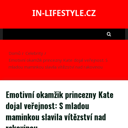
Skip
to
IN-LIFESTYLE.CZ
content
Domů
Celebrity
Emotivní okamžik princezny Kate dojal veřejnost: S
mladou maminkou slavila vítězství nad rakovinou
Emotivní okamžik princezny Kate
dojal veřejnost: S mladou
maminkou slavila vítězství nad
rakovinou