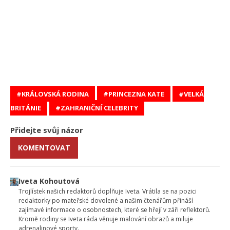
KRÁLOVSKÁ RODINA
PRINCEZNA KATE
VELKÁ
BRITÁNIE
ZAHRANIČNÍ CELEBRITY
Přidejte svůj názor
KOMENTOVAT
Iveta Kohoutová
Trojlístek našich redaktorů doplňuje Iveta. Vrátila se na pozici
redaktorky po mateřské dovolené a našim čtenářům přináší
zajímavé informace o osobnostech, které se hřejí v záři reflektorů.
Kromě rodiny se Iveta ráda věnuje malování obrazů a miluje
adrenalinové sporty.