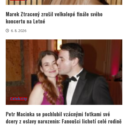
Marek Ztracený zrušil velkolepé finále svého
koncertu na Letné
6. 8. 2026
Celebrity
Petr Macinka se pochlubil vzácnými fotkami své
dcery z oslavy narozenin: Fanoušci lichotí celé rodině