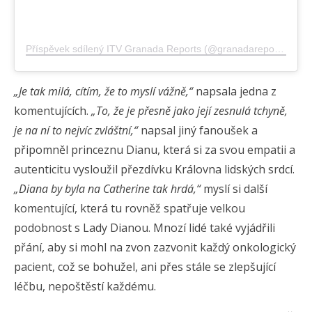
Příspěvek sdílený ITV Granada Reports (@granadareports)
„Je tak milá, cítím, že to myslí vážně
,“
napsala jedna z
komentujících.
„To, že je přesně jako její zesnulá tchyně,
je na ní to nejvíc zvláštní,“
napsal jiný fanoušek a
připomněl princeznu Dianu, která si za svou empatii a
autenticitu vysloužil přezdívku Královna lidských srdcí.
„Diana by byla na Catherine tak hrdá,“
myslí si další
komentující, která tu rovněž spatřuje velkou
podobnost s Lady Dianou. Mnozí lidé také vyjádřili
přání, aby si mohl na zvon zazvonit každý onkologický
pacient, což se bohužel, ani přes stále se zlepšující
léčbu, nepoštěstí každému.