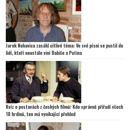
Jarek Nohavica zasáhl citlivé téma: Ve své písni se pustil do
lidí, kteří neustále viní Babiše a Putina
Kvíz o postavách z českých filmů: Kdo správně přiřadí všech
10 hrdinů, ten má vynikající přehled