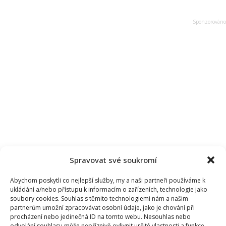
Spravovat své soukromí
Abychom poskytli co nejlepší služby, my a naši partneři používáme k
ukládání a/nebo přístupu k informacím o zařízeních, technologie jako
soubory cookies. Souhlas s těmito technologiemi nám a našim
partnerům umožní zpracovávat osobní údaje, jako je chování při
procházení nebo jedinečná ID na tomto webu. Nesouhlas nebo
odvolání souhlasu může nepříznivě ovlivnit určité vlastnosti a funkce.