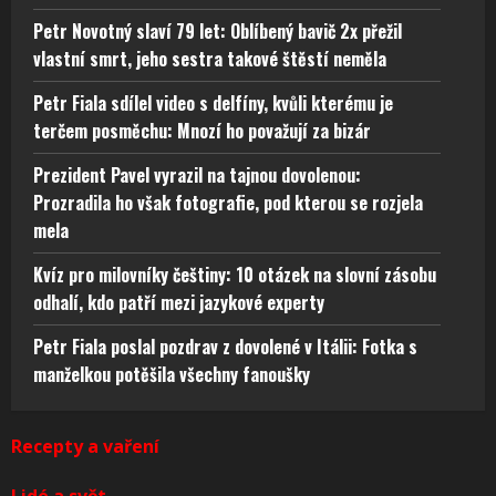
Petr Novotný slaví 79 let: Oblíbený bavič 2x přežil
vlastní smrt, jeho sestra takové štěstí neměla
Petr Fiala sdílel video s delfíny, kvůli kterému je
terčem posměchu: Mnozí ho považují za bizár
Prezident Pavel vyrazil na tajnou dovolenou:
Prozradila ho však fotografie, pod kterou se rozjela
mela
Kvíz pro milovníky češtiny: 10 otázek na slovní zásobu
odhalí, kdo patří mezi jazykové experty
Petr Fiala poslal pozdrav z dovolené v Itálii: Fotka s
manželkou potěšila všechny fanoušky
Recepty a vaření
Lidé a svět