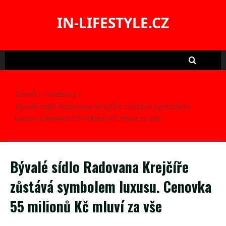
Skip
to
IN-LIFESTYLE.CZ
content
Domů
Celebrity
Bývalé sídlo Radovana Krejčíře zůstává symbolem
luxusu. Cenovka 55 milionů Kč mluví za vše
Bývalé sídlo Radovana Krejčíře
zůstává symbolem luxusu. Cenovka
55 milionů Kč mluví za vše