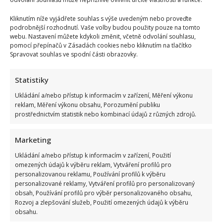
Kliknutím níže vyjádřete souhlas s výše uvedeným nebo proveďte
podrobnější rozhodnutí. Vaše volby budou použity pouze na tomto
webu. Nastavení můžete kdykoli změnit, včetně odvolání souhlasu,
BYDLENÍ
ČERNOŠICE
RADOVAN KREJČÍŘ
pomocí přepínačů v Zásadách cookies nebo kliknutím na tlačítko
Spravovat souhlas ve spodní části obrazovky.
Přidejte svůj názor
KOMENTOVAT
Statistiky
Ukládání a/nebo přístup k informacím v zařízení, Měření výkonu
reklam, Měření výkonu obsahu, Porozumění publiku
Richard Touš
prostřednictvím statistik nebo kombinací údajů z různých zdrojů.
Richard skvěle doplňuje tým naší redakce. Po letech v zahraniční
redakci zakotvil v našem magazínu. Specialitou Richarda je vše okolo
filmu a herců. Také ovšem sleduje vše, co se ve světě showbyznysu
Marketing
děje. Naši čtenáři jistě ocení jeho neotřelý pohled na svět
showbyznysu. Ve volném čase nejčastěji vyrazí na ryby. Rád a dobře
Ukládání a/nebo přístup k informacím v zařízení, Použití
vaří.
omezených údajů k výběru reklam, Vytváření profilů pro
personalizovanou reklamu, Používání profilů k výběru
personalizované reklamy, Vytváření profilů pro personalizovaný
obsah, Používání profilů pro výběr personalizovaného obsahu,
Rozvoj a zlepšování služeb, Použití omezených údajů k výběru
obsahu.