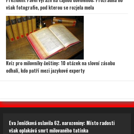
však fotografie, pod kterou se rozjela mela
Kvíz pro milovníky češtiny: 10 otázek na slovní zásobu
odhalí, kdo patří mezi jazykové experty
Eva Jeníčková oslavila 62. narozeniny: Místo radosti
však oplakává smrt milovaného tatínka