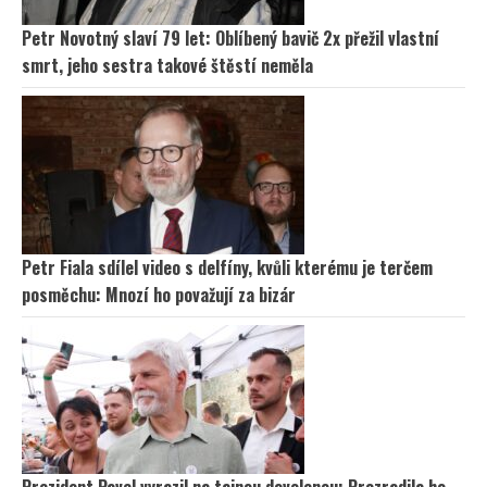
Petr Novotný slaví 79 let: Oblíbený bavič 2x přežil vlastní
smrt, jeho sestra takové štěstí neměla
Petr Fiala sdílel video s delfíny, kvůli kterému je terčem
posměchu: Mnozí ho považují za bizár
Prezident Pavel vyrazil na tajnou dovolenou: Prozradila ho