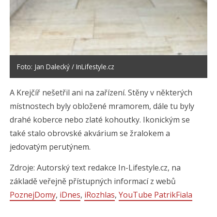
Foto: Jan Dalecký / InLifestyle.cz
A Krejčíř nešetřil ani na zařízení. Stěny v některých
místnostech byly obložené mramorem, dále tu byly
drahé koberce nebo zlaté kohoutky. Ikonickým se
také stalo obrovské akvárium se žralokem a
jedovatým perutýnem.
Zdroje: Autorský text redakce In-Lifestyle.cz, na
základě veřejně přístupných informací z webů
PoznejDomy
,
iDnes
,
iRozhlas
,
YouTube PatrikFiala