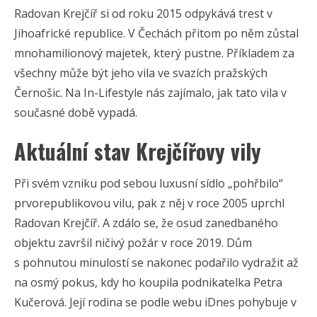
Radovan Krejčíř si od roku 2015 odpykává trest v
Jihoafrické republice. V Čechách přitom po něm zůstal
mnohamilionový majetek, který pustne. Příkladem za
všechny může být jeho vila ve svazích pražských
Černošic. Na In-Lifestyle nás zajímalo, jak tato vila v
současné době vypadá.
Aktuální stav Krejčířovy vily
Při svém vzniku pod sebou luxusní sídlo „pohřbilo“
prvorepublikovou vilu, pak z něj v roce 2005 uprchl
Radovan Krejčíř. A zdálo se, že osud zanedbaného
objektu završil ničivý požár v roce 2019. Dům
s pohnutou minulostí se nakonec podařilo vydražit až
na osmý pokus, kdy ho koupila podnikatelka Petra
Kučerová. Její rodina se podle webu iDnes pohybuje v