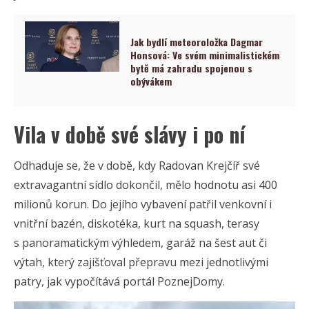
Jak bydlí meteoroložka Dagmar
Honsová: Ve svém minimalistickém
bytě má zahradu spojenou s
obývákem
Vila v době své slávy i po ní
Odhaduje se, že v době, kdy Radovan Krejčíř své
extravagantní sídlo dokončil, mělo hodnotu asi 400
milionů korun. Do jejího vybavení patřil venkovní i
vnitřní bazén, diskotéka, kurt na squash, terasy
s panoramatickým výhledem, garáž na šest aut či
výtah, který zajišťoval přepravu mezi jednotlivými
patry, jak vypočítává portál PoznejDomy.