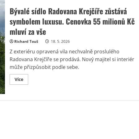
Bývalé sídlo Radovana Krejčíře zůstává
symbolem luxusu. Cenovka 55 milionů Kč
mluví za vše
Richard Touš
18. 5. 2026
Z exteriéru opravená vila nechvalně proslulého
Radovana Krejčíře se prodává. Nový majitel si interiér
může přizpůsobit podle sebe.
Read
Více
more
about
Bývalé
sídlo
Radovana
Krejčíře
zůstává
symbolem
luxusu.
Cenovka
55
milionů
Kč