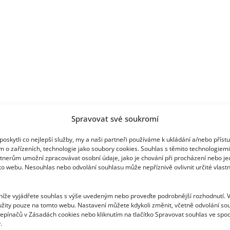
mluví
za
vše
Spravovat své soukromí
oskytli co nejlepší služby, my a naši partneři používáme k ukládání a/nebo příst
m o zařízeních, technologie jako soubory cookies. Souhlas s těmito technologiem
tnerům umožní zpracovávat osobní údaje, jako je chování při procházení nebo j
to webu. Nesouhlas nebo odvolání souhlasu může nepříznivě ovlivnit určité vlastn
 níže vyjádřete souhlas s výše uvedeným nebo proveďte podrobnější rozhodnutí. 
žity pouze na tomto webu. Nastavení můžete kdykoli změnit, včetně odvolání so
epínačů v Zásadách cookies nebo kliknutím na tlačítko Spravovat souhlas ve spod
.