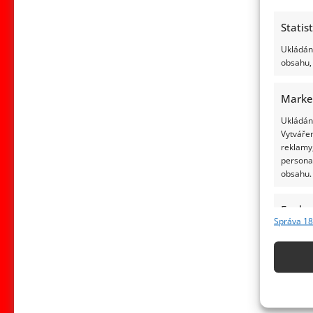
Statis
Ukládání
obsahu, 
Marke
Ukládání
Vytvářen
reklamy,
persona
obsahu.
Funkc
Správa 18
Přiřazov
Identifi
Použív
základ