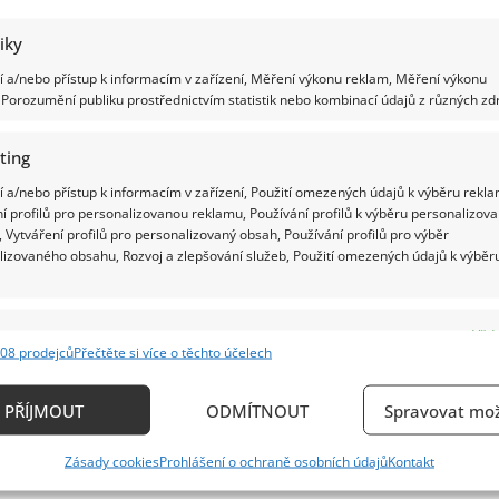
tiky
 a/nebo přístup k informacím v zařízení, Měření výkonu reklam, Měření výkonu
Porozumění publiku prostřednictvím statistik nebo kombinací údajů z různých zdr
ting
 a/nebo přístup k informacím v zařízení, Použití omezených údajů k výběru rekla
í profilů pro personalizovanou reklamu, Používání profilů k výběru personalizov
 Vytváření profilů pro personalizovaný obsah, Používání profilů pro výběr
lizovaného obsahu, Rozvoj a zlepšování služeb, Použití omezených údajů k výběr
e
Vždy
08 prodejců
Přečtěte si více o těchto účelech
ání a kombinování údajů z jiných zdrojů údajů, Propojení různých zařízení,
kace zařízení na základě automaticky přenášených informací.
PŘÍJMOUT
ODMÍTNOUT
Spravovat mož
ání přesných údajů o zeměpisné poloze, Identifikace zařízení n
Zásady cookies
Prohlášení o ochraně osobních údajů
Kontakt
ě aktivně požadovaných informací.