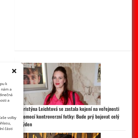
upu k
i nám a
edinečná
osti a
Kristýna Leichtová se zastala kojení na veřejnosti
pomocí kontroverzní fotky: Bude prý bojovat celý
Vaše volby
uhlasu,
týden
ní části