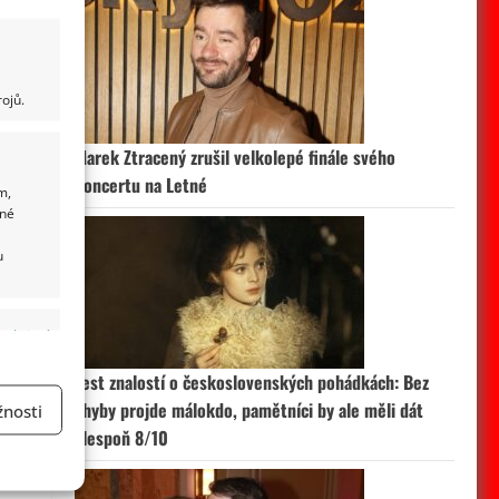
ojů.
Marek Ztracený zrušil velkolepé finále svého
koncertu na Letné
m,
ané
u
 aktivní
Test znalostí o československých pohádkách: Bez
chyby projde málokdo, pamětníci by ale měli dát
nosti
alespoň 8/10
a