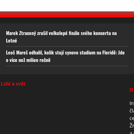
Marek Ztracený zrušil velkolepé finále svého koncertu na
Letné
Leoš Mareš odhalil, kolik stojí synovo studium na Floridě: Jde
o více než milion ročně
Lidé a svět
O
In
čl
ce
Ži
a 