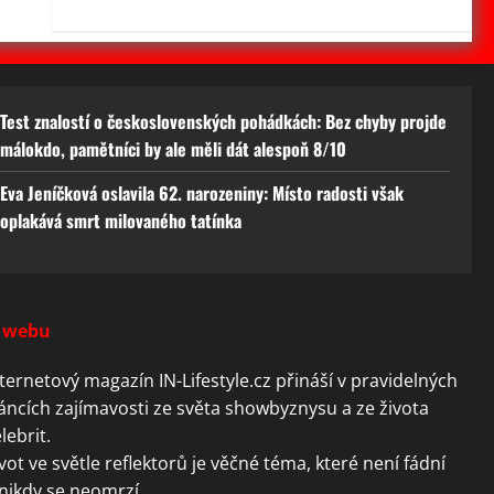
Test znalostí o československých pohádkách: Bez chyby projde
málokdo, pamětníci by ale měli dát alespoň 8/10
Eva Jeníčková oslavila 62. narozeniny: Místo radosti však
oplakává smrt milovaného tatínka
 webu
ternetový magazín IN-Lifestyle.cz přináší v pravidelných
áncích zajímavosti ze světa showbyznysu a ze života
lebrit.
vot ve světle reflektorů je věčné téma, které není fádní
nikdy se neomrzí.