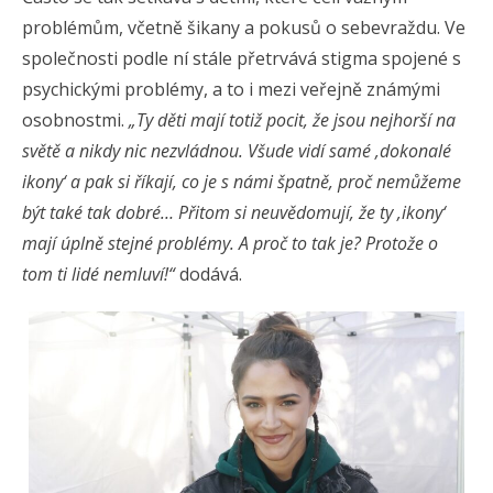
problémům, včetně šikany a pokusů o sebevraždu. Ve
společnosti podle ní stále přetrvává stigma spojené s
psychickými problémy, a to i mezi veřejně známými
osobnostmi.
„Ty děti mají totiž pocit, že jsou nejhorší na
světě a nikdy nic nezvládnou. Všude vidí samé ‚dokonalé
ikony‘ a pak si říkají, co je s námi špatně, proč nemůžeme
být také tak dobré… Přitom si neuvědomují, že ty ‚ikony‘
mají úplně stejné problémy. A proč to tak je? Protože o
tom ti lidé nemluví!“
dodává.