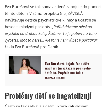
Eva Burešová se tak sama aktivně zapojuje do pomoci
těmto dětem. V rámci projektu (ne!)ZÁVISLÁ
navštěvuje dětské psychiatrické kliniky a účastní se
besed s mladými pacienty.
„Pořád dáváme dětskou
psychiku na druhou kolej. Říkáme: To je puberta, z toho
vyrosteš. Moc to neřeš… Ale tohle není vůbec v pořádku!“
řekla Eva Burešová pro Deník.
Eva Burešová dojala fanoušky
nádherným vzkazem pro svého
tatínka. Popřála mu tak k
narozeninám
Problémy dětí se bagatelizují
Často se tak setkává s dětmi, které čelí vážným