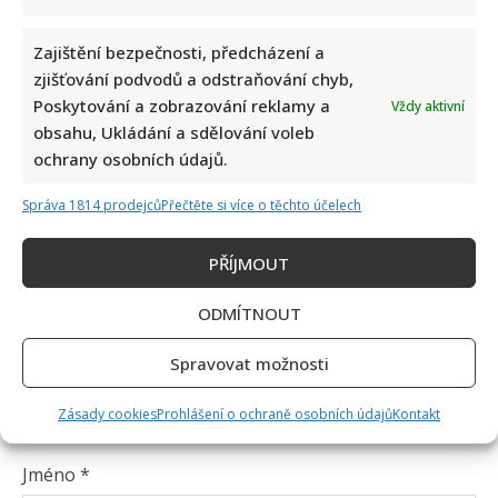
Napsat komentář
Zajištění bezpečnosti, předcházení a
zjišťování podvodů a odstraňování chyb,
Vaše e-mailová adresa nebude zveřejněna.
Poskytování a zobrazování reklamy a
Vždy aktivní
Vyžadované informace jsou označeny
*
obsahu, Ukládání a sdělování voleb
ochrany osobních údajů.
Komentář
*
Správa 1814 prodejců
Přečtěte si více o těchto účelech
PŘÍJMOUT
ODMÍTNOUT
Spravovat možnosti
Zásady cookies
Prohlášení o ochraně osobních údajů
Kontakt
Jméno
*