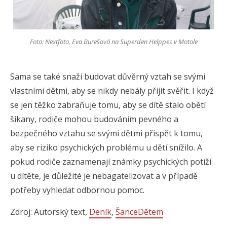
Foto: Nextfoto, Eva Burešová na Superden Helppes v Motole
Sama se také snaží budovat důvěrný vztah se svými
vlastními dětmi, aby se nikdy nebály přijít svěřit. I když
se jen těžko zabraňuje tomu, aby se dítě stalo obětí
šikany, rodiče mohou budováním pevného a
bezpečného vztahu se svými dětmi přispět k tomu,
aby se riziko psychických problému u dětí snížilo. A
pokud rodiče zaznamenají známky psychických potíží
u dítěte, je důležité je nebagatelizovat a v případě
potřeby vyhledat odbornou pomoc.
Zdroj: Autorský text,
Deník
,
ŠanceDětem