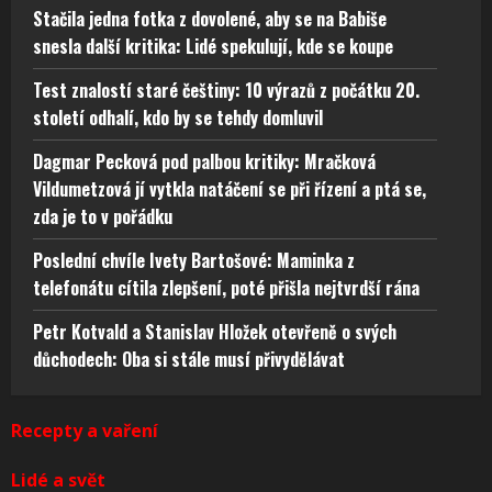
Stačila jedna fotka z dovolené, aby se na Babiše
snesla další kritika: Lidé spekulují, kde se koupe
Test znalostí staré češtiny: 10 výrazů z počátku 20.
století odhalí, kdo by se tehdy domluvil
Dagmar Pecková pod palbou kritiky: Mračková
Vildumetzová jí vytkla natáčení se při řízení a ptá se,
zda je to v pořádku
Poslední chvíle Ivety Bartošové: Maminka z
telefonátu cítila zlepšení, poté přišla nejtvrdší rána
Petr Kotvald a Stanislav Hložek otevřeně o svých
důchodech: Oba si stále musí přivydělávat
Recepty a vaření
Lidé a svět