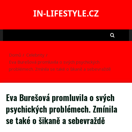
Skip
to
IN-LIFESTYLE.CZ
content
Domů
Celebrity
Eva Burešová promluvila o svých psychických
problémech. Zmínila se také o šikaně a sebevraždě
Eva Burešová promluvila o svých
psychických problémech. Zmínila
se také o šikaně a sebevraždě