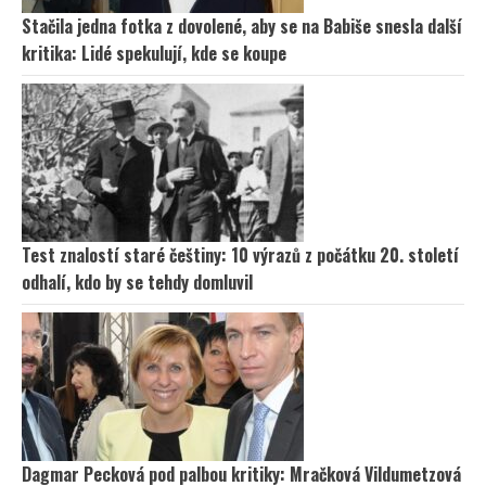
Stačila jedna fotka z dovolené, aby se na Babiše snesla další
kritika: Lidé spekulují, kde se koupe
Test znalostí staré češtiny: 10 výrazů z počátku 20. století
odhalí, kdo by se tehdy domluvil
Dagmar Pecková pod palbou kritiky: Mračková Vildumetzová