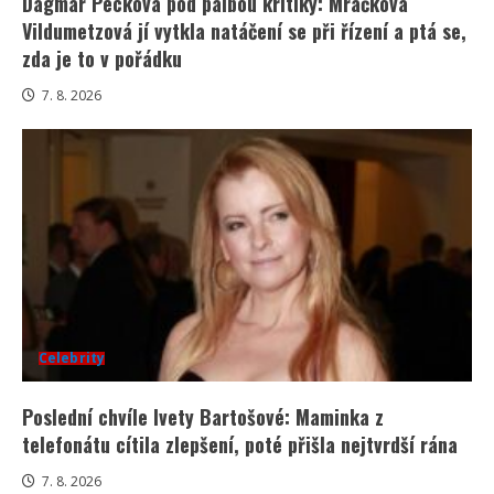
Dagmar Pecková pod palbou kritiky: Mračková
Vildumetzová jí vytkla natáčení se při řízení a ptá se,
zda je to v pořádku
7. 8. 2026
Celebrity
Poslední chvíle Ivety Bartošové: Maminka z
telefonátu cítila zlepšení, poté přišla nejtvrdší rána
7. 8. 2026