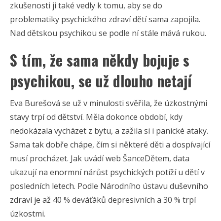
zkušenosti ji také vedly k tomu, aby se do
problematiky psychického zdraví dětí sama zapojila.
Nad dětskou psychikou se podle ní stále mává rukou.
S tím, že sama někdy bojuje s
psychikou, se už dlouho netají
Eva Burešová se už v minulosti svěřila, že úzkostnými
stavy trpí od dětství. Měla dokonce období, kdy
nedokázala vycházet z bytu, a zažila si i panické ataky.
Sama tak dobře chápe, čím si některé děti a dospívající
musí procházet. Jak uvádí web ŠanceDětem, data
ukazují na enormní nárůst psychických potíží u dětí v
posledních letech. Podle Národního ústavu duševního
zdraví je až 40 % deváťáků depresivních a 30 % trpí
úzkostmi.