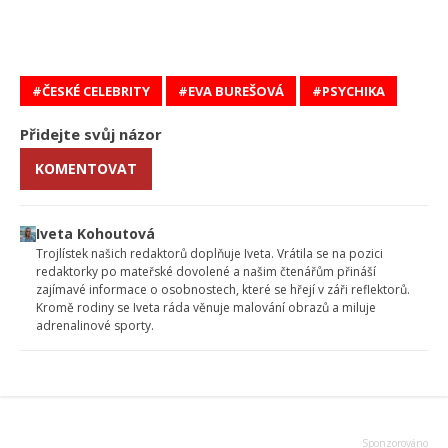
ČESKÉ CELEBRITY
EVA BUREŠOVÁ
PSYCHIKA
Přidejte svůj názor
KOMENTOVAT
Iveta Kohoutová
Trojlístek našich redaktorů doplňuje Iveta. Vrátila se na pozici
redaktorky po mateřské dovolené a našim čtenářům přináší
zajímavé informace o osobnostech, které se hřejí v záři reflektorů.
Kromě rodiny se Iveta ráda věnuje malování obrazů a miluje
adrenalinové sporty.