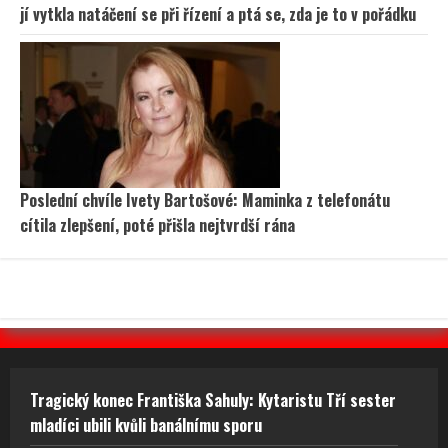
jí vytkla natáčení se při řízení a ptá se, zda je to v pořádku
Poslední chvíle Ivety Bartošové: Maminka z telefonátu
cítila zlepšení, poté přišla nejtvrdší rána
Tragický konec Františka Sahuly: Kytaristu Tří sester
mladíci ubili kvůli banálnímu sporu