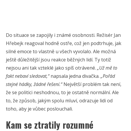
Do situace se zapojily i známé osobnosti. Režisér Jan
Hřebejk reagoval hodně ostře, což jen podtrhuje, jak
silné emoce to vlastně u všech vyvolalo. Ale možná
ještě důležitější jsou reakce běžných lidí. Ty totiž
nejsou ani tak vzteklé jako spíš otrávené.
„Už mě to
fakt nebaví sledovat,“
napsala jedna divačka.
„Pořád
stejné hádky, žádné řešení.“
Největší problém tak není,
že se politici neshodnou, to je ostatně normální. Ale
to, že způsob, jakým spolu mluví, odrazuje lidi od
toho, aby je vůbec poslouchali.
Kam se ztratily rozumné