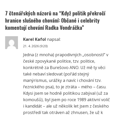
7 čtenářských názorů na “
Když politik překročí
hranice slušného chování: Občané i celebrity
komentují chování Radka Vondráčka
”
Karel Kafol
napsal:
21. 4. 2026 (9:20)
Jedna (z mnoha) prapodivných „osobností“ v
české zpovykané politice, tzv. politice,
konkrétně za Burešovo ANO. Už mě ty věci
také nebaví sledovat (pořád stejný
manýrismus, urážky a navíc i chování tzv.
řeznického psa), to je ztráta – mého – času.
Kdysi jsem se hodně politikou zabýval (už za
komoušů), byl jsem po roce 1989 aktivní volič
i kandidát – ale už několik let jsem z českého
prostředí tak otráven až zhnusen, že už k