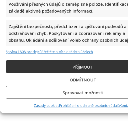
Používání přesných údajů o zeměpisné poloze, Identifikace
21. 4. 2026 (15:09)
základě aktivně požadovaných informací.
Moderátor řídí diskuzi a host má odpovídat
na otázky. Když se host vyhýbá odpovědi
Zajištění bezpečnosti, předcházení a zjišťování podvodů a
nebo stáčí hovor jinam, musí moderátor
odstraňování chyb, Poskytování a zobrazování reklamy a
reagovat. A to i skákáním do řeči. Host nemá
obsahu, Ukládání a sdělování voleb ochrany osobních údaj
usměrňovat moderátora, na co se má ptát a
napomínat ho, že se ptá špatně nebo, že
Správa 1808 prodejců
Přečtěte si více o těchto účelech
dělá svoji práci špatně. Řezníček diskuzi vede
dobře.
PŘÍJMOUT
ODMÍTNOUT
Napsat komentář
Spravovat možnosti
Vaše e-mailová adresa nebude zveřejněna.
Vyžadované informace jsou označeny
*
Zásady cookies
Prohlášení o ochraně osobních údajů
Kont
Komentář
*