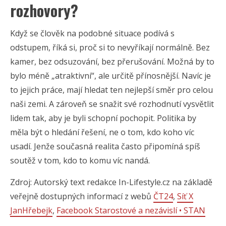
rozhovory?
Když se člověk na podobné situace podívá s
odstupem, říká si, proč si to nevyříkají normálně. Bez
kamer, bez odsuzování, bez přerušování. Možná by to
bylo méně „atraktivní“, ale určitě přínosnější. Navíc je
to jejich práce, mají hledat ten nejlepší směr pro celou
naši zemi. A zároveň se snažit své rozhodnutí vysvětlit
lidem tak, aby je byli schopní pochopit. Politika by
měla být o hledání řešení, ne o tom, kdo koho víc
usadí. Jenže současná realita často připomíná spíš
soutěž v tom, kdo to komu víc nandá.
Zdroj: Autorský text redakce In-Lifestyle.cz na základě
veřejně dostupných informací z webů
ČT24
,
Síť X
JanHřebejk
,
Facebook Starostové a nezávislí • STAN