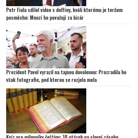
Petr Fiala sdílel video s delfíny, kvůli kterému je terčem
posměchu: Mnozí ho považují za bizár
Prezident Pavel vyrazil na tajnou dovolenou: Prozradila ho
však fotografie, pod kterou se rozjela mela
Kvíz pro milovníky češtiny: 10 otázek na slovní zásobu