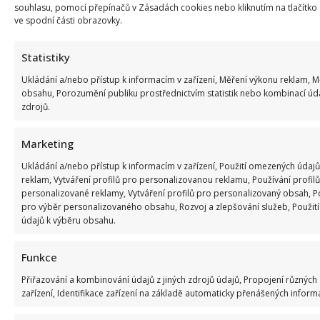
souhlasu, pomocí přepínačů v Zásadách cookies nebo kliknutím na tlačítko
ve spodní části obrazovky.
VS
napsal:
21. 4. 2026 (10:51)
Statistiky
Že už je zase vokrkanej?!
Ukládání a/nebo přístup k informacím v zařízení, Měření výkonu reklam, 
obsahu, Porozumění publiku prostřednictvím statistik nebo kombinací úd
zdrojů.
Dorian
napsal:
21. 4. 2026 (13:18)
Marketing
Kolik toho měl soudruh Vondráček v žíle?
Ukládání a/nebo přístup k informacím v zařízení, Použití omezených údajů
reklam, Vytváření profilů pro personalizovanou reklamu, Používání profilů
personalizované reklamy, Vytváření profilů pro personalizovaný obsah, Po
Libor Stehno
napsal:
pro výběr personalizovaného obsahu, Rozvoj a zlepšování služeb, Použi
údajů k výběru obsahu.
21. 4. 2026 (13:27)
a kdo určuje ty hranice ? Novináři ? Rada ČT
Funkce
? Poslanecká sněmovna? Senát?
Přiřazování a kombinování údajů z jiných zdrojů údajů, Propojení různých
zařízení, Identifikace zařízení na základě automaticky přenášených informa
Zdeněk
napsal: