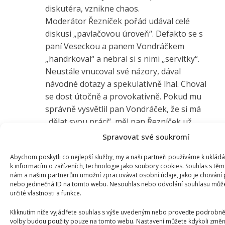
diskutéra, vznikne chaos.
Moderátor Řezníček pořád udával celé
diskusi „pavlačovou úroveň“. Defakto se s
paní Veseckou a panem Vondráčkem
„handrkoval“ a nebral si s nimi „servítky“.
Neustále vnucoval své názory, dával
návodné dotazy a spekulativně lhal. Choval
se dost útočně a provokativně. Pokud mu
správně vysvětlil pan Vondráček, že si má
„dělat svou práci“, měl pan Řezníček už
„sklapnout“ a dále nepopouzet a gradovat
Spravovat své soukromí
emoce. Měl by si to s ním pan Michal Kubal
Abychom poskytli co nejlepší služby, my a naši partneři používáme k uklád
vyříkat a pokárat jej, ať už je jen jeho kolega
k informacím o zařízeních, technologie jako soubory cookies. Souhlas s těm
anebo i nadřízený. V mých očích ČT dost
nám a našim partnerům umožní zpracovávat osobní údaje, jako je chování 
„přiostřilo“ a „straní“ opozici, bývalé Fialově
nebo jedinečná ID na tomto webu. Nesouhlas nebo odvolání souhlasu může 
určité vlastnosti a funkce.
vládě „rozpočtové zodpovědnosti“.
Al Sašíno
Kliknutím níže vyjádřete souhlas s výše uvedeným nebo proveďte podrobněj
volby budou použity pouze na tomto webu. Nastavení můžete kdykoli změni