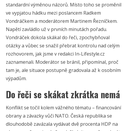
standardní výměnou názorů. Místo toho se proměnil
ve vypjatou hádku mezi poslancem Radkem
Vondráčkem a moderátorem Martinem Řezníčkem.
Napětí zavládlo už v prvních minutách pořadu.
Vondráček dokola skákal do řeči, zpochybňoval
otázky a vůbec se snažil přebrat kontrolu nad celým
rozhovorem, jak jsme v redakci In-Lifestyle.cz
zaznamenali. Moderátor se bránil, připomínal, proč
tam je, ale situace postupně gradovala až k osobním
výpadům.
Do řeči se skákat zkrátka nemá
Konflikt se točil kolem vážného tématu – financování
obrany a závazky vůči NATO. Česká republika se
dlouhodobě zavázala vydávat dvě procenta HDP na