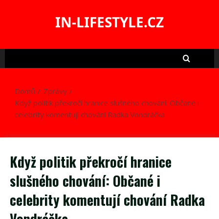
Skip
to
IN-LIFESTYLE.CZ
content
Domů
Zprávy
Když politik překročí hranice slušného chování: Občané i
celebrity komentují chování Radka Vondráčka
Když politik překročí hranice
slušného chování: Občané i
celebrity komentují chování Radka
Vondráčka