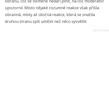
obranu, což se nicméně nedaří plnit, na což moderátor
upozornil. Místo nějaké rozumné reakce však přišla
obranná, místy až útočná reakce, která se snažila
druhou stranu spíš umlčet než něco vysvětlit.