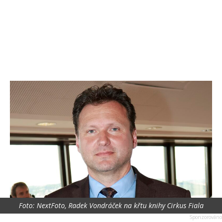
Foto: NextFoto, Radek Vondráček na křtu knihy Cirkus Fiala