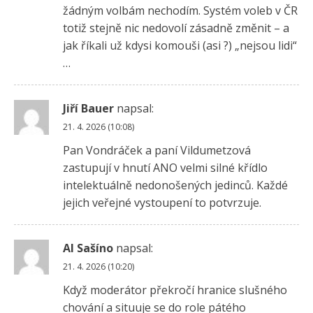
žádným volbám nechodím. Systém voleb v ČR
totiž stejně nic nedovolí zásadně změnit – a
jak říkali už kdysi komouši (asi ?) „nejsou lidi“
…
Jiří Bauer
napsal:
21. 4. 2026 (10:08)
Pan Vondráček a paní Vildumetzová
zastupují v hnutí ANO velmi silné křídlo
intelektuálně nedonošených jedinců. Každé
jejich veřejné vystoupení to potvrzuje.
Al Sašíno
napsal:
21. 4. 2026 (10:20)
Když moderátor překročí hranice slušného
chování a situuje se do role pátého