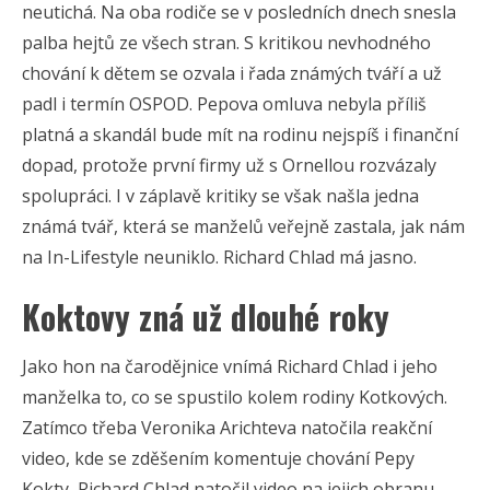
neutichá. Na oba rodiče se v posledních dnech snesla
palba hejtů ze všech stran. S kritikou nevhodného
chování k dětem se ozvala i řada známých tváří a už
padl i termín OSPOD. Pepova omluva nebyla příliš
platná a skandál bude mít na rodinu nejspíš i finanční
dopad, protože první firmy už s Ornellou rozvázaly
spolupráci. I v záplavě kritiky se však našla jedna
známá tvář, která se manželů veřejně zastala, jak nám
na In-Lifestyle neuniklo. Richard Chlad má jasno.
Koktovy zná už dlouhé roky
Jako hon na čarodějnice vnímá Richard Chlad i jeho
manželka to, co se spustilo kolem rodiny Kotkových.
Zatímco třeba Veronika Arichteva natočila reakční
video, kde se zděšením komentuje chování Pepy
Kokty, Richard Chlad natočil video na jejich obranu.