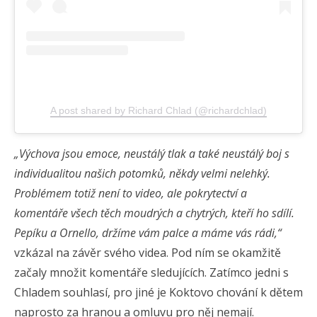
A post shared by Richard Chlad (@richardchlad)
„Výchova jsou emoce, neustálý tlak a také neustálý boj s
individualitou našich potomků, někdy velmi nelehký.
Problémem totiž není to video, ale pokrytectví a
komentáře všech těch moudrých a chytrých, kteří ho sdílí.
Pepíku a Ornello, držíme vám palce a máme vás rádi,“
vzkázal na závěr svého videa. Pod ním se okamžitě
začaly množit komentáře sledujících. Zatímco jedni s
Chladem souhlasí, pro jiné je Koktovo chování k dětem
naprosto za hranou a omluvu pro něj nemají.