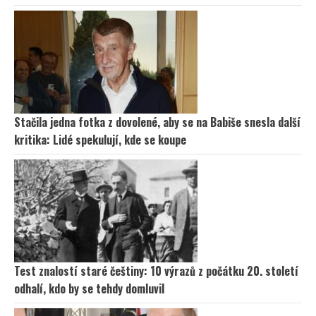
Stačila jedna fotka z dovolené, aby se na Babiše snesla další
kritika: Lidé spekulují, kde se koupe
Test znalostí staré češtiny: 10 výrazů z počátku 20. století
odhalí, kdo by se tehdy domluvil