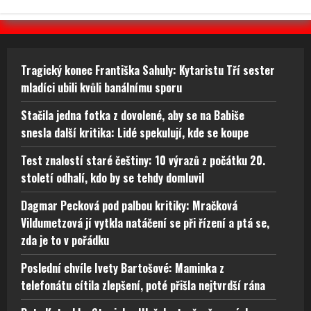
Tragický konec Františka Sahuly: Kytaristu Tří sester
mladíci ubili kvůli banálnímu sporu
Stačila jedna fotka z dovolené, aby se na Babiše
snesla další kritika: Lidé spekulují, kde se koupe
Test znalostí staré češtiny: 10 výrazů z počátku 20.
století odhalí, kdo by se tehdy domluvil
Dagmar Pecková pod palbou kritiky: Mračková
Vildumetzová jí vytkla natáčení se při řízení a ptá se,
zda je to v pořádku
Poslední chvíle Ivety Bartošové: Maminka z
telefonátu cítila zlepšení, poté přišla nejtvrdší rána