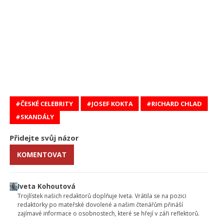
ČESKÉ CELEBRITY
JOSEF KOKTA
RICHARD CHLAD
SKANDÁLY
Přidejte svůj názor
KOMENTOVAT
Iveta Kohoutová
Trojlístek našich redaktorů doplňuje Iveta. Vrátila se na pozici
redaktorky po mateřské dovolené a našim čtenářům přináší
zajímavé informace o osobnostech, které se hřejí v záři reflektorů.