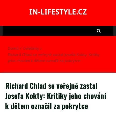
Skip
to
IN-LIFESTYLE.CZ
content
Domů
Celebrity
Richard Chlad se veřejně zastal Josefa Kokty: Kritiky
jeho chování k dětem označil za pokrytce
Richard Chlad se veřejně zastal
Josefa Kokty: Kritiky jeho chování
k dětem označil za pokrytce