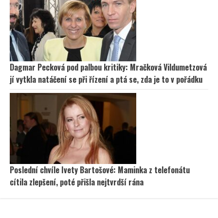
Dagmar Pecková pod palbou kritiky: Mračková Vildumetzová
jí vytkla natáčení se při řízení a ptá se, zda je to v pořádku
Poslední chvíle Ivety Bartošové: Maminka z telefonátu
cítila zlepšení, poté přišla nejtvrdší rána