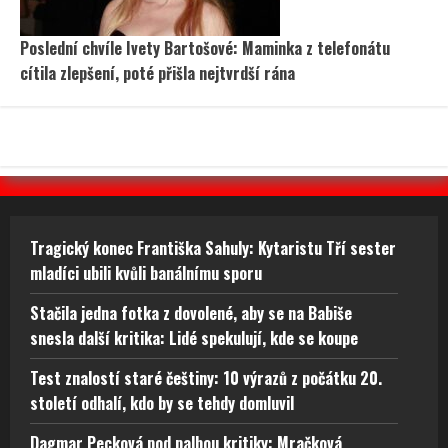
Poslední chvíle Ivety Bartošové: Maminka z telefonátu
cítila zlepšení, poté přišla nejtvrdší rána
Tragický konec Františka Sahuly: Kytaristu Tří sester
mladíci ubili kvůli banálnímu sporu
Stačila jedna fotka z dovolené, aby se na Babiše
snesla další kritika: Lidé spekulují, kde se koupe
Test znalostí staré češtiny: 10 výrazů z počátku 20.
století odhalí, kdo by se tehdy domluvil
Dagmar Pecková pod palbou kritiky: Mračková