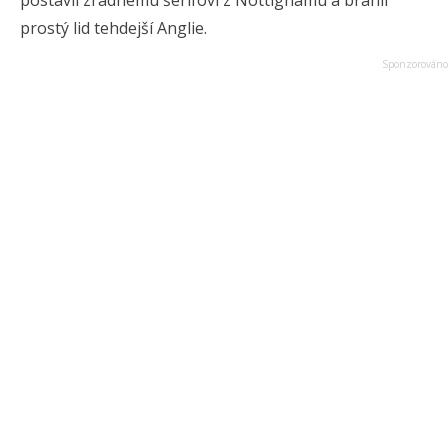
postavil zrádnému šerifovi z Nottighamu a bránil
prostý lid tehdejší Anglie.