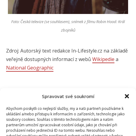
Foto: Česká televize (se souhlasem), snímek z filmu Robin Hood: Král
zbojníků
Zdroj: Autorský text redakce In-Lifestyle.cz na základě
veřejně dostupných informací z webů
Wikipedie
a
National Geographic
Spravovat své soukromí
Abychom poskytli co nejlepší služby, my a naši partneři používáme k
ukládání a/nebo přístupu k informacím o zařízeních, technologie jako
soubory cookies. Souhlas s těmito technologiemi nám a našim
partnerům umožní zpracovávat osobní údaje, jako je chování při
procházení nebo jedinečná ID na tomto webu. Nesouhlas nebo
odvolání souhlasu může nepříznivě ovlivnit určité vlastnosti a funkce.