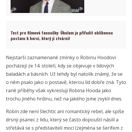
Test pro filmové fanoušky: Úkolem je přiřadit oblíbenou
postavu k herci, který ji ztvárnil
Nejstarší zaznamenané zmínky o Robinu Hoodovi
pocházejí ze 14. století, kdy se objevuje v lidových
baladách a básních. Už tehdy byl natolik známý, že se
o něm psalo jako o postavě, kterou lid dobře zná. Tyto
rané příběhy však vykreslují Robina Hooda jako
trochu jiného hrdinu, než na jakého jsme zvyklí dnes.
Robin zde není šlechtic ani romantický rebel, ale spíše
drsný psanec z lidu, který se často dopouští násilí a
střetává se s představiteli moci (zejména se šerifem z