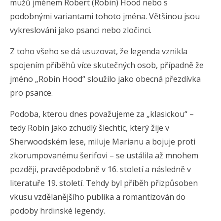
mužů jménem Robert (Robin) Hood nebo s
podobnými variantami tohoto jména. Většinou jsou
vykreslováni jako psanci nebo zločinci.
Z toho všeho se dá usuzovat, že legenda vznikla
spojením příběhů více skutečných osob, případně že
jméno „Robin Hood“ sloužilo jako obecná přezdívka
pro psance.
Podoba, kterou dnes považujeme za „klasickou“ –
tedy Robin jako zchudlý šlechtic, který žije v
Sherwoodském lese, miluje Marianu a bojuje proti
zkorumpovanému šerifovi – se ustálila až mnohem
později, pravděpodobně v 16. století a následně v
literatuře 19. století. Tehdy byl příběh přizpůsoben
vkusu vzdělanějšího publika a romantizován do
podoby hrdinské legendy.