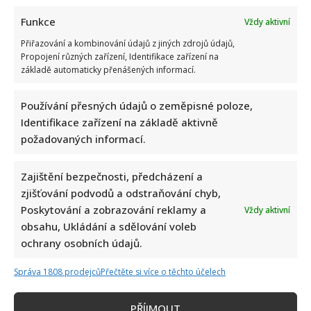
KOMENTOVAT
Funkce
Vždy aktivní
Přiřazování a kombinování údajů z jiných zdrojů údajů,
Lenka Marousková
Propojení různých zařízení, Identifikace zařízení na
základě automaticky přenášených informací.
Lenka je hlavní postavou našeho redakčního týmu. Po několika letech
práce všeobecné redaktorky nyní přináší zajímavé zprávy ze světa
showbyznysu. Ráda poznává nové lidi a jejich životní osudy. I proto
Používání přesných údajů o zeměpisné poloze,
dělá rozhovory s osobnostmi, nebo píše vaše příběhy ze života. Svůj
volný čas nejraději věnuje své rodině.
Identifikace zařízení na základě aktivně
požadovaných informací.
Zajištění bezpečnosti, předcházení a
zjišťování podvodů a odstraňování chyb,
Poskytování a zobrazování reklamy a
Vždy aktivní
obsahu, Ukládání a sdělování voleb
ochrany osobních údajů.
Správa 1808 prodejců
Přečtěte si více o těchto účelech
PŘÍJMOUT