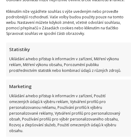
Kliknutím níže vyjádřete souhlas s výše uvedeným nebo proveďte
podrobnější rozhodnutí. Vaše volby budou použity pouze na tomto
webu. Nastavení můžete kdykoli změnit, včetně odvolání souhlasu,
pomocí přepínačů v Zásadách cookies nebo kliknutím na tlačítko
Spravovat souhlas ve spodní části obrazovky.
Statistiky
Ukládání a/nebo přístup k informacím v zařízení, Měření výkonu
reklam, Měření výkonu obsahu, Porozumění publiku
prostřednictvím statistik nebo kombinací údajů z různých zdrojů.
Marketing
Ukládání a/nebo přístup k informacím v zařízení, Použití
omezených údajů k výběru reklam, Vytváření profilů pro
personalizovanou reklamu, Používání profilů k výběru
personalizované reklamy, Vytváření profilů pro personalizovaný
FILM
ROBIN HOOD
obsah, Používání profilů pro výběr personalizovaného obsahu,
Rozvoj a zlepšování služeb, Použití omezených údajů k výběru
obsahu.
Přidejte svůj názor