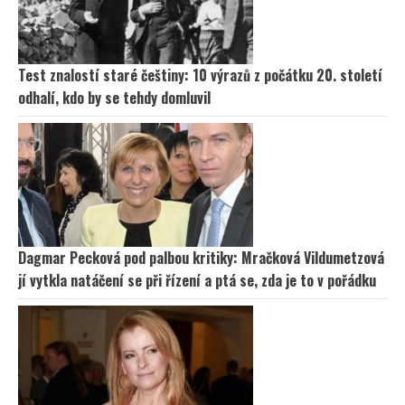
Test znalostí staré češtiny: 10 výrazů z počátku 20. století
odhalí, kdo by se tehdy domluvil
Dagmar Pecková pod palbou kritiky: Mračková Vildumetzová
jí vytkla natáčení se při řízení a ptá se, zda je to v pořádku