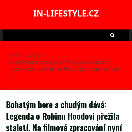
Skip
to
IN-LIFESTYLE.CZ
content
Domů
Zprávy
Bohatým bere a chudým dává: Legenda o Robinu
Hoodovi přežila staletí. Na filmové zpracování nyní láká
ČT
Bohatým bere a chudým dává:
Legenda o Robinu Hoodovi přežila
staletí. Na filmové zpracování nyní