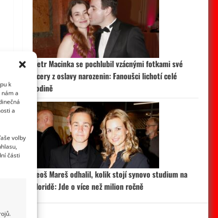
Petr Macinka se pochlubil vzácnými fotkami své
dcery z oslavy narozenin: Fanoušci lichotí celé
upu k
rodině
i nám a
edinečná
osti a
Vaše volby
uhlasu,
ní části
Leoš Mareš odhalil, kolik stojí synovo studium na
Floridě: Jde o více než milion ročně
ojů.