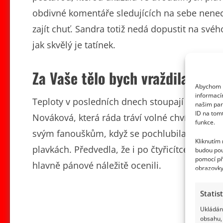
obdivné komentáře sledujících na sebe nenec
zajít chuť. Sandra totiž nedá dopustit na sv
jak skvělý je tatínek.
Za Vaše tělo bych vraždila
Abychom p
informací
Teploty v posledních dnech stoupají a do Česk
našim par
ID na tom
Nováková, která ráda tráví volné chvíle u sv
funkce.
svým fanouškům, když se pochlubila žhavými
Kliknutím
plavkách. Předvedla, že i po čtyřicítce se udrž
budou pou
pomocí př
hlavně pánové náležitě ocenili.
obrazovky
Statis
Ukládání
obsahu, 