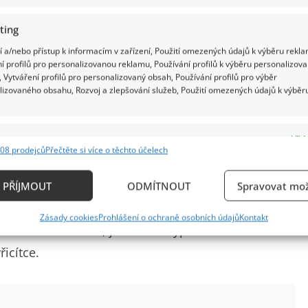
ting
 a/nebo přístup k informacím v zařízení, Použití omezených údajů k výběru rekla
í profilů pro personalizovanou reklamu, Používání profilů k výběru personalizov
 Vytváření profilů pro personalizovaný obsah, Používání profilů pro výběr
lizovaného obsahu, Rozvoj a zlepšování služeb, Použití omezených údajů k výběr
e
Vždy
08 prodejců
Přečtěte si více o těchto účelech
ání a kombinování údajů z jiných zdrojů údajů, Propojení různých zařízení,
kace zařízení na základě automaticky přenášených informací.
andruško. Máš krásné bříško a pupíček,“
neudržel se
PŘÍJMOUT
ODMÍTNOUT
Spravovat mož
krásná tělem i duchem,“
nezůstaly pozadu ani dámy,
ání přesných údajů o zeměpisné poloze, Identifikace zařízení n
Zásady cookies
Prohlášení o ochraně osobních údajů
Kontakt
ě aktivně požadovaných informací.
h komentářů na to, jak dobře vypadá. Herečka to
icítce.
ění bezpečnosti, předcházení a zjišťování podvodů a
ňování chyb, Poskytování a zobrazování reklamy a
Vždy
, Ukládání a sdělování voleb ochrany osobních údajů.