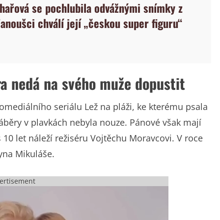
hařová se pochlubila odvážnými snímky z
anoušci chválí její „českou super figuru“
ra nedá na svého muže dopustit
komediálního seriálu Lež na pláži, ke kterému psala
o záběry v plavkách nebyla nouze. Pánové však mají
s 10 let náleží režiséru Vojtěchu Moravcovi. V roce
syna Mikuláše.
ertisement