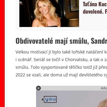
Taťána Kuc
dovolené. F
Obdivovatelé mají smůlu, Sand
Velkou motivací jí bylo také loňské natáčení 
i scénář. Seriál se točil v Chorvatsku, a tak 
smůlu. Toto vysportované tělíčko totiž již pře
2022 se vzali, ale doma už mají devítiletého 
Adv