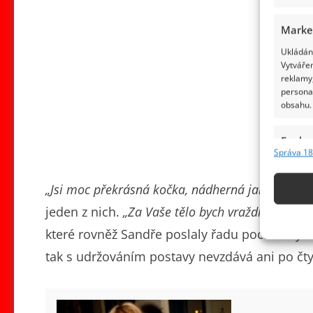
Marke
Ukládání
Vytvářen
reklamy,
persona
obsahu.
Funkc
Správa 18
Přiřazov
Identifi
„Jsi moc překrásná kočka, nádherná jako vždy S
jeden z nich.
„Za Vaše tělo bych vraždila, jste 
Použív
základ
které rovněž Sandře poslaly řadu pochvalnýc
tak s udržováním postavy nevzdává ani po čtyř
Zajišt
odstra
obsahu