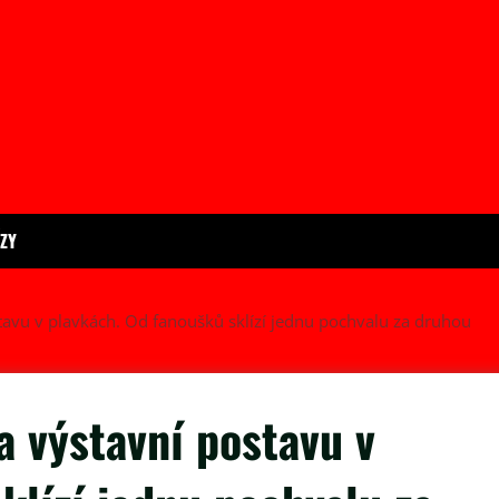
ÍZY
avu v plavkách. Od fanoušků sklízí jednu pochvalu za druhou
 výstavní postavu v