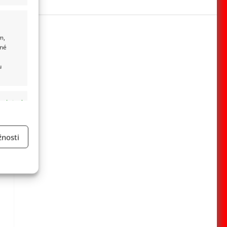
m,
ané
u
 aktivní
nosti
a
 aktivní