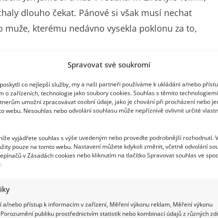
haly dlouho čekat. Pánové si však musí nechat
ého muže, kterému nedávno vysekla poklonu za to,
Spravovat své soukromí
oskytli co nejlepší služby, my a naši partneři používáme k ukládání a/nebo příst
m o zařízeních, technologie jako soubory cookies. Souhlas s těmito technologiem
a konečně dorazilo léto. Přivítala ho i Sandra
tnerům umožní zpracovávat osobní údaje, jako je chování při procházení nebo j
to webu. Nesouhlas nebo odvolání souhlasu může nepříznivě ovlivnit určité vlastn
ého velkého bazénu. Teď právě rozproudila krev
 fotkami ve stylových dvoudílných modrých
 níže vyjádřete souhlas s výše uvedeným nebo proveďte podrobnější rozhodnutí. 
uje v perfektní kondici. Její bezchybné křivky tak
žity pouze na tomto webu. Nastavení můžete kdykoli změnit, včetně odvolání so
epínačů v Zásadách cookies nebo kliknutím na tlačítko Spravovat souhlas ve spod
.
tiky
 a/nebo přístup k informacím v zařízení, Měření výkonu reklam, Měření výkonu
Porozumění publiku prostřednictvím statistik nebo kombinací údajů z různých zdr