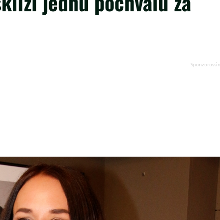
klízí jednu pochvalu za