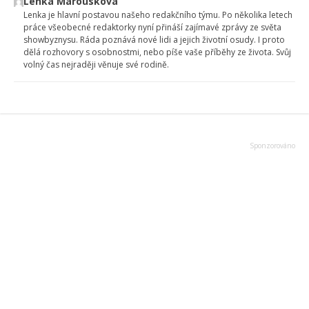
Lenka Marousková
Lenka je hlavní postavou našeho redakčního týmu. Po několika letech
práce všeobecné redaktorky nyní přináší zajímavé zprávy ze světa
showbyznysu. Ráda poznává nové lidi a jejich životní osudy. I proto
dělá rozhovory s osobnostmi, nebo píše vaše příběhy ze života. Svůj
volný čas nejraději věnuje své rodině.