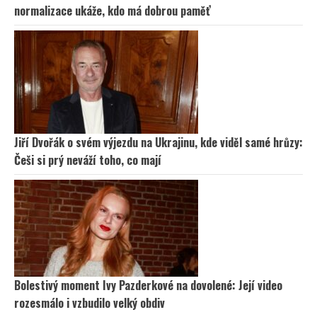
normalizace ukáže, kdo má dobrou paměť
Jiří Dvořák o svém výjezdu na Ukrajinu, kde viděl samé hrůzy:
Češi si prý neváží toho, co mají
Bolestivý moment Ivy Pazderkové na dovolené: Její video
rozesmálo i vzbudilo velký obdiv