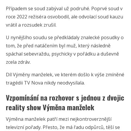
Případem se soud zabýval už podruhé. Poprvé soud v
roce 2022 režiséra osvobodil, ale odvolací soud kauzu
vrátil a rozsudek zrušil.
U nynějšího soudu se předkládaly znalecké posudky o
tom, že před natáčením byl muž, který následně
spáchal sebevraždu, psychicky v pořádku a duševně
zcela zdráv.
Díl Výměny manželek, ve kterém došlo k výše zmíněné
tragédii TV Nova nikdy neodvysílala.
Vzpomínání na rozhovor s jednou z dvojic
reality show Výměna manželek
Výměna manželek patří mezi nejkontroverznější
televizní pořady. Přesto, že má řadu odpůrců, těší se