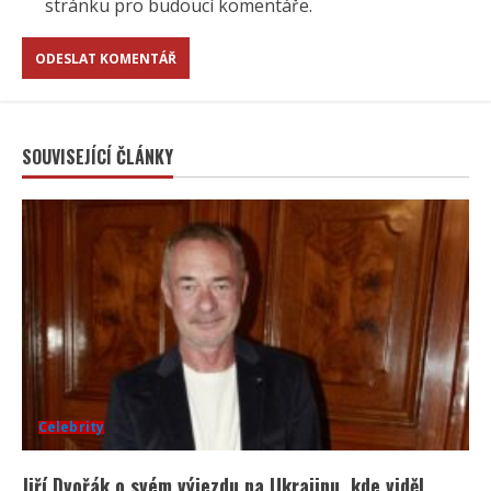
stránku pro budoucí komentáře.
SOUVISEJÍCÍ ČLÁNKY
Celebrity
Jiří Dvořák o svém výjezdu na Ukrajinu, kde viděl