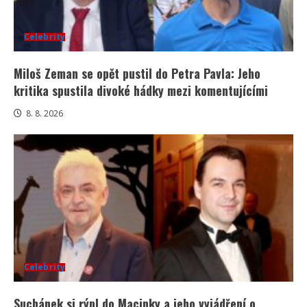
Celebrity
Miloš Zeman se opět pustil do Petra Pavla: Jeho
kritika spustila divoké hádky mezi komentujícími
8. 8. 2026
Celebrity
Suchánek si rýpl do Macinky a jeho vyjádření o