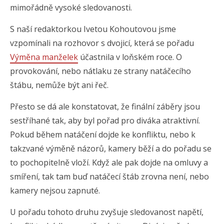
mimořádně vysoké sledovanosti.
S naší redaktorkou Ivetou Kohoutovou jsme
vzpomínali na rozhovor s dvojicí, která se pořadu
Výměna manželek
účastnila v loňském roce. O
provokování, nebo nátlaku ze strany natáčecího
štábu, nemůže být ani řeč.
Přesto se dá ale konstatovat, že finální záběry jsou
sestříhané tak, aby byl pořad pro diváka atraktivní.
Pokud během natáčení dojde ke konfliktu, nebo k
takzvané výměně názorů, kamery běží a do pořadu se
to pochopitelně vloží. Když ale pak dojde na omluvy a
smíření, tak tam buď natáčecí štáb zrovna není, nebo
kamery nejsou zapnuté.
U pořadu tohoto druhu zvyšuje sledovanost napětí,