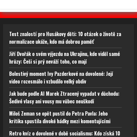
Test znalostí pro Husákovy děti: 10 otázek o životě za
normalizace ukáže, kdo má dobrou paměť
Jiří Dvořák o svém výjezdu na Ukrajinu, kde viděl samé
hrůzy: Češi si prý neváží toho, co mají
Bolestivý moment Ivy Pazderkové na dovolené: Její
video rozesmálo i vzbudilo velký obdiv
Jak bude podle AI Marek Ztracený vypadat v důchodu:
Šedivé vlasy ani vousy mu vůbec neuškodí
Miloš Zeman se opět pustil do Petra Pavla: Jeho
kritika spustila divoké hádky mezi komentujícími
Retro kvíz o dovolené v době socialismu: Kdo získá 10