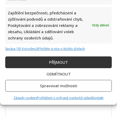
Zajištění bezpečnosti, předcházení a
zjišťování podvodů a odstraňování chyb,
Poskytování a zobrazování reklamy a
Vždy aktivní
obsahu, Ukládání a sdělování voleb
ochrany osobních údajů.
Správa 1814 prodejců
Přečtěte si více o těchto účelech
PŘÍJMOUT
Napsat komentář
ODMÍTNOUT
Vaše e-mailová adresa nebude zveřejněna.
Spravovat možnosti
Vyžadované informace jsou označeny
*
Komentář
*
Zásady cookies
Prohlášení o ochraně osobních údajů
Kontakt