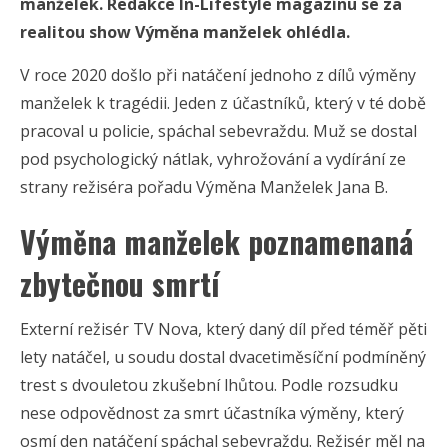
manželek. Redakce In-Lifestyle magazínu se za
realitou show Výměna manželek ohlédla.
V roce 2020 došlo při natáčení jednoho z dílů výměny
manželek k tragédii. Jeden z účastníků, který v té době
pracoval u policie, spáchal sebevraždu. Muž se dostal
pod psychologický nátlak, vyhrožování a vydírání ze
strany režiséra pořadu Výměna Manželek Jana B.
Výměna manželek poznamenaná
zbytečnou smrtí
Externí režisér TV Nova, který daný díl před téměř pěti
lety natáčel, u soudu dostal dvacetiměsíční podmíněný
trest s dvouletou zkušební lhůtou. Podle rozsudku
nese odpovědnost za smrt účastníka výměny, který
osmí den natáčení spáchal sebevraždu. Režisér měl na