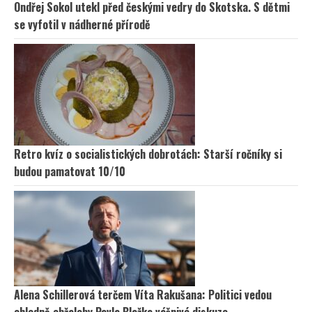
Ondřej Sokol utekl před českými vedry do Skotska. S dětmi
se vyfotil v nádherné přírodě
Retro kvíz o socialistických dobrotách: Starší ročníky si
budou pamatovat 10/10
Alena Schillerová terčem Víta Rakušana: Politici vedou