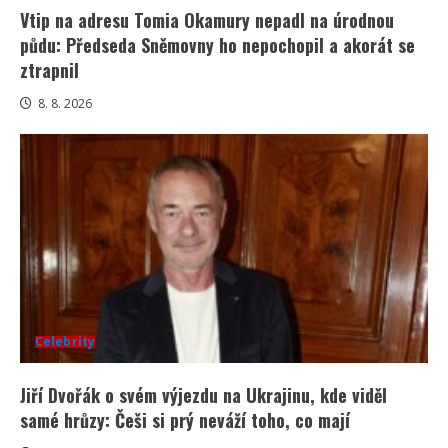
Vtip na adresu Tomia Okamury nepadl na úrodnou
půdu: Předseda Sněmovny ho nepochopil a akorát se
ztrapnil
8. 8. 2026
Celebrity
Jiří Dvořák o svém výjezdu na Ukrajinu, kde viděl
samé hrůzy: Češi si prý neváží toho, co mají