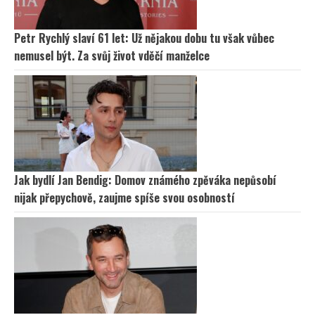
Petr Rychlý slaví 61 let: Už nějakou dobu tu však vůbec
nemusel být. Za svůj život vděčí manželce
Jak bydlí Jan Bendig: Domov známého zpěváka nepůsobí
nijak přepychově, zaujme spíše svou osobností