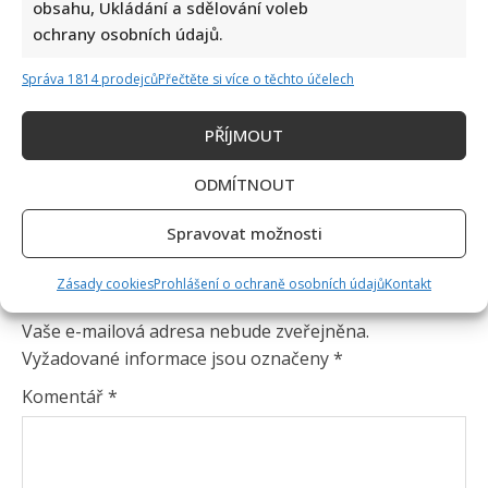
obsahu, Ukládání a sdělování voleb
ochrany osobních údajů.
Správa 1814 prodejců
Přečtěte si více o těchto účelech
PŘÍJMOUT
ODMÍTNOUT
Spravovat možnosti
Zásady cookies
Prohlášení o ochraně osobních údajů
Kontakt
Napsat komentář
Vaše e-mailová adresa nebude zveřejněna.
Vyžadované informace jsou označeny
*
Komentář
*