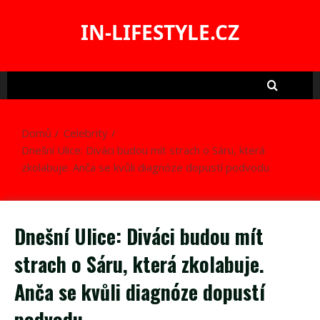
Skip
to
IN-LIFESTYLE.CZ
content
Domů
Celebrity
Dnešní Ulice: Diváci budou mít strach o Sáru, která
zkolabuje. Anča se kvůli diagnóze dopustí podvodu
Dnešní Ulice: Diváci budou mít
strach o Sáru, která zkolabuje.
Anča se kvůli diagnóze dopustí
podvodu