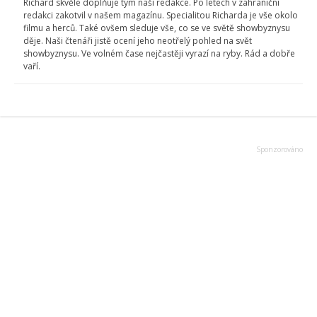
Richard skvěle doplňuje tým naší redakce. Po letech v zahraniční
redakci zakotvil v našem magazínu. Specialitou Richarda je vše okolo
filmu a herců. Také ovšem sleduje vše, co se ve světě showbyznysu
děje. Naši čtenáři jistě ocení jeho neotřelý pohled na svět
showbyznysu. Ve volném čase nejčastěji vyrazí na ryby. Rád a dobře
vaří.