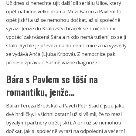
Už dnes si nenechte ujít další díl seriálu Ulice, který
opět nabídne velké drama. Mezi Bárou a Pavlem to
opět jiskří a už se nemohou dočkat, až si společně
vyrazí. Jenže do Království hraček se z ničeho nic
vpotácí zakrvácená Sára a nikdo nemá tušení, co se jí
stalo. Rychle je převezena do nemocnice a na výzvědy
se vydává Anča (Ljuba Krbová). Z nemocnice pak
přinese zprávu o Sářině vážné diagnóze.
Bára s Pavlem se těší na
romantiku, jenže…
Bára (Tereza Brodská) a Pavel (Petr Stach) jsou jako
dvě hrdličky. I všichni ostatní už si všimli, že to mezi
bývalými partnery opět jiskří. A oni už se nemohou
dočkat, jak si společně vyrazí na odpolední a večerní