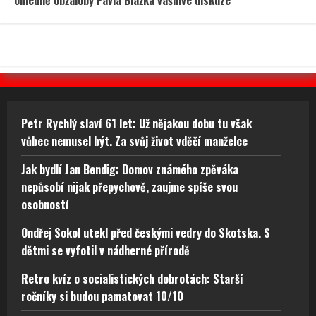
ohledně obžaloby Pavla Blažka vášnivé diskuze
Petr Rychlý slaví 61 let: Už nějakou dobu tu však
vůbec nemusel být. Za svůj život vděčí manželce
Jak bydlí Jan Bendig: Domov známého zpěváka
nepůsobí nijak přepychově, zaujme spíše svou
osobností
Ondřej Sokol utekl před českými vedry do Skotska. S
dětmi se vyfotil v nádherné přírodě
Retro kvíz o socialistických dobrotách: Starší
ročníky si budou pamatovat 10/10