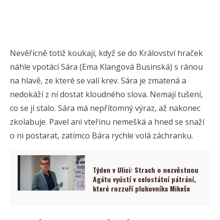
Nevěřícně totiž koukají, když se do Království hraček
náhle vpotácí Sára (Ema Klangová Businská) s ránou
na hlavě, ze které se valí krev. Sára je zmatená a
nedokáží z ní dostat kloudného slova. Nemají tušení,
co se jí stalo. Sára má nepřítomný výraz, až nakonec
zkolabuje. Pavel ani vteřinu nemešká a hned se snaží
o ni postarat, zatímco Bára rychle volá záchranku.
Týden v Ulici: Strach o nezvěstnou
Agátu vyústí v celostátní pátrání,
které rozzuří plukovníka Mikeše