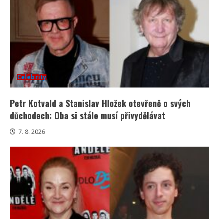
Celebrity
Petr Kotvald a Stanislav Hložek otevřeně o svých
důchodech: Oba si stále musí přivydělávat
7. 8. 2026