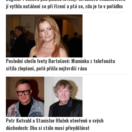
jí vytkla natáčení se při řízení a ptá se, zda je to v pořádku
Poslední chvíle Ivety Bartošové: Maminka z telefonátu
cítila zlepšení, poté přišla nejtvrdší rána
Petr Kotvald a Stanislav Hložek otevřeně o svých
důchodech: Oba si stále musí přivydělávat