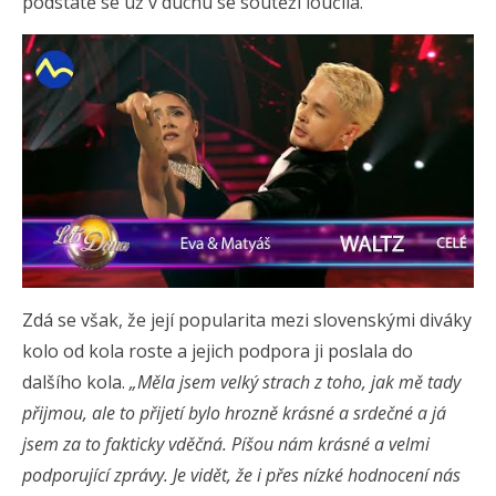
podstatě se už v duchu se soutěží loučila.
Zdá se však, že její popularita mezi slovenskými diváky
kolo od kola roste a jejich podpora ji poslala do
dalšího kola.
„Měla jsem velký strach z toho, jak mě tady
přijmou, ale to přijetí bylo hrozně krásné a srdečné a já
jsem za to fakticky vděčná. Píšou nám krásné a velmi
podporující zprávy. Je vidět, že i přes nízké hodnocení nás