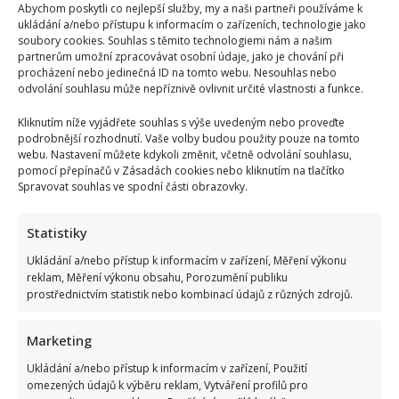
Abychom poskytli co nejlepší služby, my a naši partneři používáme k
ukládání a/nebo přístupu k informacím o zařízeních, technologie jako
soubory cookies. Souhlas s těmito technologiemi nám a našim
partnerům umožní zpracovávat osobní údaje, jako je chování při
procházení nebo jedinečná ID na tomto webu. Nesouhlas nebo
odvolání souhlasu může nepříznivě ovlivnit určité vlastnosti a funkce.
Kliknutím níže vyjádřete souhlas s výše uvedeným nebo proveďte
podrobnější rozhodnutí. Vaše volby budou použity pouze na tomto
webu. Nastavení můžete kdykoli změnit, včetně odvolání souhlasu,
pomocí přepínačů v Zásadách cookies nebo kliknutím na tlačítko
Spravovat souhlas ve spodní části obrazovky.
Statistiky
Ukládání a/nebo přístup k informacím v zařízení, Měření výkonu
reklam, Měření výkonu obsahu, Porozumění publiku
prostřednictvím statistik nebo kombinací údajů z různých zdrojů.
Marketing
Ukládání a/nebo přístup k informacím v zařízení, Použití
omezených údajů k výběru reklam, Vytváření profilů pro