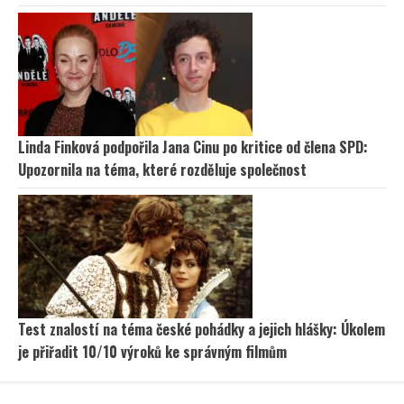
Linda Finková podpořila Jana Cinu po kritice od člena SPD:
Upozornila na téma, které rozděluje společnost
Test znalostí na téma české pohádky a jejich hlášky: Úkolem
je přiřadit 10/10 výroků ke správným filmům