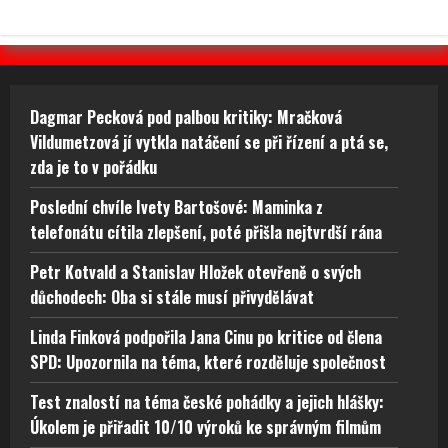
Dagmar Pecková pod palbou kritiky: Mračková
Vildumetzová jí vytkla natáčení se při řízení a ptá se,
zda je to v pořádku
Poslední chvíle Ivety Bartošové: Maminka z
telefonátu cítila zlepšení, poté přišla nejtvrdší rána
Petr Kotvald a Stanislav Hložek otevřeně o svých
důchodech: Oba si stále musí přivydělávat
Linda Finková podpořila Jana Cinu po kritice od člena
SPD: Upozornila na téma, které rozděluje společnost
Test znalostí na téma české pohádky a jejich hlášky:
Úkolem je přiřadit 10/10 výroků ke správným filmům