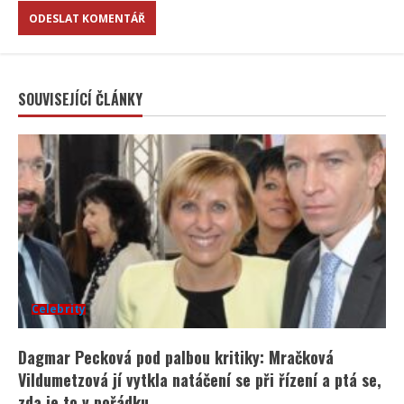
SOUVISEJÍCÍ ČLÁNKY
Celebrity
Dagmar Pecková pod palbou kritiky: Mračková
Vildumetzová jí vytkla natáčení se při řízení a ptá se,
zda je to v pořádku