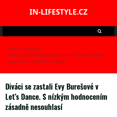
Skip
to
IN-LIFESTYLE.CZ
content
Domů
Celebrity
Diváci se zastali Evy Burešové v Let’s Dance. S nízkým
hodnocením zásadně nesouhlasí
Diváci se zastali Evy Burešové v
Let’s Dance. S nízkým hodnocením
zásadně nesouhlasí