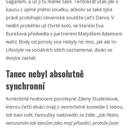
Saganem, a už ji tu máme zase. Tentokrát však jde o
kauzu z úplně jiného soudku, ačkoliv se také týká
právě probíhající slovenské soutěže Let’s Dance. V
neděli proběhlo už čtvrté kolo, ve kterém Eva
Burešová předvedla s partnerem Matyášem Adamcem
waltz. Body od poroty sice nebyly nic moc, jak ale In-
Lifestyle na sociálních sítích zaznamenal, diváci se
dvojice zastali.
Tanec nebyl absolutně
synchronní
Konkrétně hodnocení porotkyně Zdeny Studenkové,
kterou čeští diváci znají z nesmrtelné komedie S tebou
mě baví svět, fanoušky nadzvedlo ze židle.
„Jak říkám,
nerozumím tak tancům jako moji přísedící, protože jsem