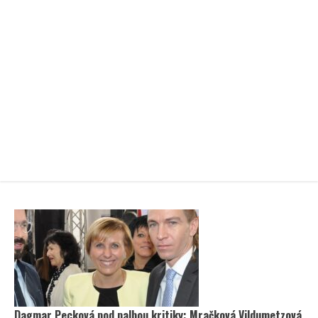
Dagmar Pecková pod palbou kritiky: Mračková Vildumetzová