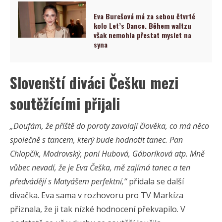
Eva Burešová má za sebou čtvrté
kolo Let’s Dance. Během waltzu
však nemohla přestat myslet na
syna
Slovenští diváci Češku mezi
soutěžícími přijali
„Doufám, že příště do poroty zavolají člověka, co má něco
společně s tancem, který bude hodnotit tanec. Pan
Chlopčík, Modrovský, paní Hubová, Gáboríková atp. Mně
vůbec nevadí, že je Eva Češka, mě zajímá tanec a ten
předvádějí s Matyášem perfektní,“
přidala se další
divačka. Eva sama v rozhovoru pro TV Markíza
přiznala, že ji tak nízké hodnocení překvapilo. V