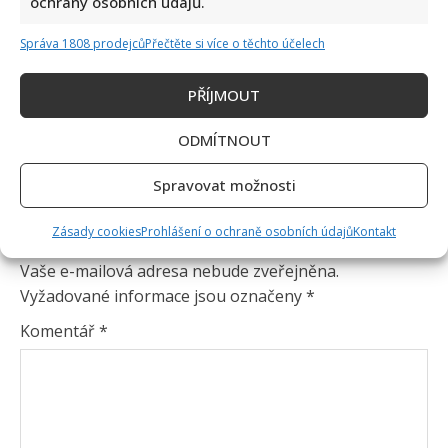
ochrany osobních údajů.
Správa 1808 prodejců
Přečtěte si více o těchto účelech
PŘÍJMOUT
ODMÍTNOUT
Spravovat možnosti
Napsat komentář
Zásady cookies
Prohlášení o ochraně osobních údajů
Kontakt
Vaše e-mailová adresa nebude zveřejněna.
Vyžadované informace jsou označeny
*
Komentář
*