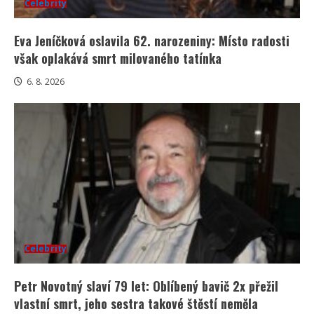
Celebrity
Eva Jeníčková oslavila 62. narozeniny: Místo radosti
však oplakává smrt milovaného tatínka
6. 8. 2026
Celebrity
Petr Novotný slaví 79 let: Oblíbený bavič 2x přežil
vlastní smrt, jeho sestra takové štěstí neměla