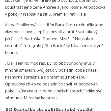
člověkem. Je mi velmi líto jeho odchodu, upřímnou
soustrast jeho ženě Andree a jeho rodině. Ať odpočívá
v pokoji,“ Napsal na síti X premiér Petr Fiala.
Alena Schillerová se s Jiřím Bartoškou rozloučila jeho
vlastními slovy. „Lepší je nesnít a brát život takový,
jaký je. Jiří Bartoška. Sbohem Mistře.“ Napsala k
černobílé fotografii Jiřího Bartošky bývalá ministryně
financí.
„Měl jsem ho moc rád. Byl to obdivuhodný muž v
mnoha směrech. Svůj osud v poslední době snášel
nesmírně statečně a s ohromnou noblesou.
Opravdový chlap do posledních chvil. Ať odpočívá v
pokoji, zůstane tu dlouho v našich srdcích,“ sdílel svůj
zármutek Miroslav kalousek.
Jiří Bartoška do politiky také zasáhl