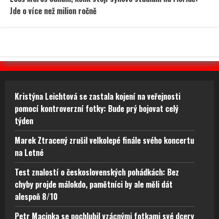
Jde o více než milion ročně
Kristýna Leichtová se zastala kojení na veřejnosti
pomocí kontroverzní fotky: Bude prý bojovat celý
týden
Marek Ztracený zrušil velkolepé finále svého koncertu
na Letné
Test znalostí o československých pohádkách: Bez
chyby projde málokdo, pamětníci by ale měli dát
alespoň 8/10
Petr Macinka se pochlubil vzácnými fotkami své dcery