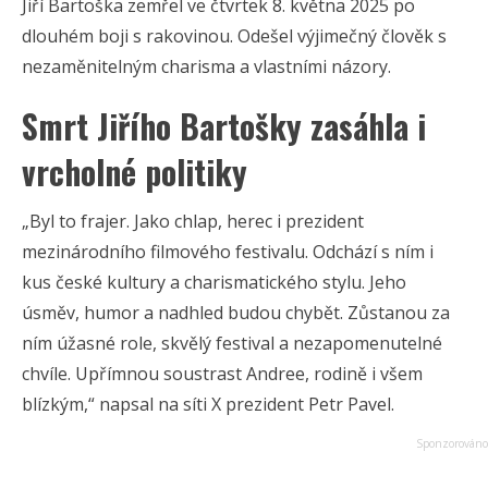
Jiří Bartoška zemřel ve čtvrtek 8. května 2025 po
dlouhém boji s rakovinou. Odešel výjimečný člověk s
nezaměnitelným charisma a vlastními názory.
Smrt Jiřího Bartošky zasáhla i
vrcholné politiky
„Byl to frajer. Jako chlap, herec i prezident
mezinárodního filmového festivalu. Odchází s ním i
kus české kultury a charismatického stylu. Jeho
úsměv, humor a nadhled budou chybět. Zůstanou za
ním úžasné role, skvělý festival a nezapomenutelné
chvíle. Upřímnou soustrast Andree, rodině i všem
blízkým,“ napsal na síti X prezident Petr Pavel.