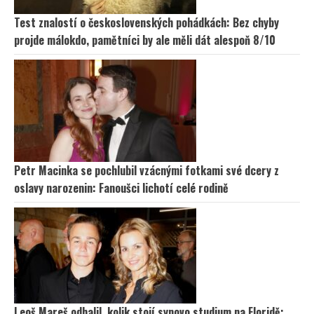
Test znalostí o československých pohádkách: Bez chyby
projde málokdo, pamětníci by ale měli dát alespoň 8/10
Petr Macinka se pochlubil vzácnými fotkami své dcery z
oslavy narozenin: Fanoušci lichotí celé rodině
Leoš Mareš odhalil, kolik stojí synovo studium na Floridě: