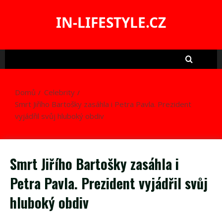
Skip
to
IN-LIFESTYLE.CZ
content
Domů
Celebrity
Smrt Jiřího Bartošky zasáhla i Petra Pavla. Prezident
vyjádřil svůj hluboký obdiv
Smrt Jiřího Bartošky zasáhla i
Petra Pavla. Prezident vyjádřil svůj
hluboký obdiv