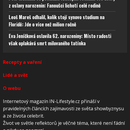
z oslavy narozenin: Fanoušci lichotí celé rodině
Leoš Mareš odhalil, kolik stojí synovo studium na
Floridě: Jde o více než milion ročně
Eva Jeníčková oslavila 62. narozeniny: Místo radosti
však oplakává smrt milovaného tatínka
Recepty a vaření
Lidé a svět
O webu
Internetový magazín IN-Lifestyle.cz přináší v
pravidelných článcích zajímavosti ze světa showbyznysu
a ze života celebrit.
Život ve světle reflektorů je věčné téma, které není fádní