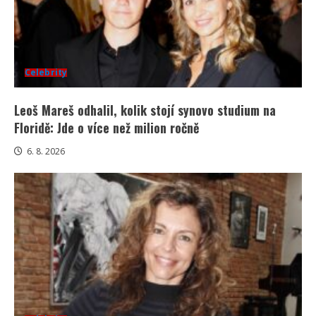
Celebrity
Leoš Mareš odhalil, kolik stojí synovo studium na
Floridě: Jde o více než milion ročně
6. 8. 2026