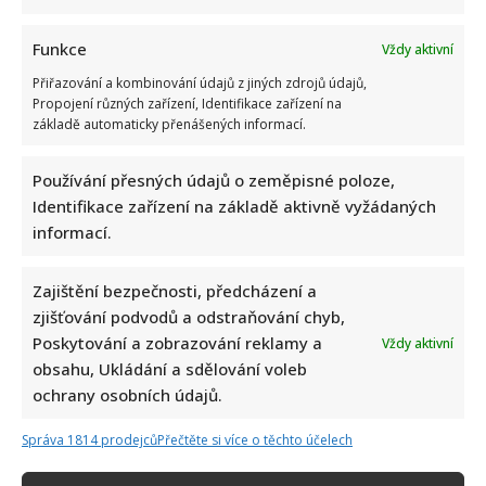
Funkce
Vždy aktivní
Přiřazování a kombinování údajů z jiných zdrojů údajů,
Propojení různých zařízení, Identifikace zařízení na
základě automaticky přenášených informací.
Celebrity
Používání přesných údajů o zeměpisné poloze,
Identifikace zařízení na základě aktivně vyžádaných
Stačila jedna fotka z dovolené, aby se na Babiše
informací.
snesla další kritika: Lidé spekulují, kde se koupe
Zajištění bezpečnosti, předcházení a
7. 8. 2026
zjišťování podvodů a odstraňování chyb,
Poskytování a zobrazování reklamy a
Vždy aktivní
obsahu, Ukládání a sdělování voleb
ochrany osobních údajů.
Správa 1814 prodejců
Přečtěte si více o těchto účelech