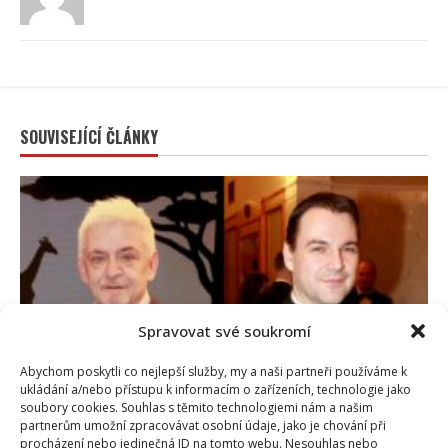
SOUVISEJÍCÍ ČLÁNKY
Spravovat své soukromí
Celebrity
Abychom poskytli co nejlepší služby, my a naši partneři používáme k
ukládání a/nebo přístupu k informacím o zařízeních, technologie jako
soubory cookies. Souhlas s těmito technologiemi nám a našim
Suchánek si rýpl do Macinky a jeho vyjádření o
partnerům umožní zpracovávat osobní údaje, jako je chování při
procházení nebo jedinečná ID na tomto webu. Nesouhlas nebo