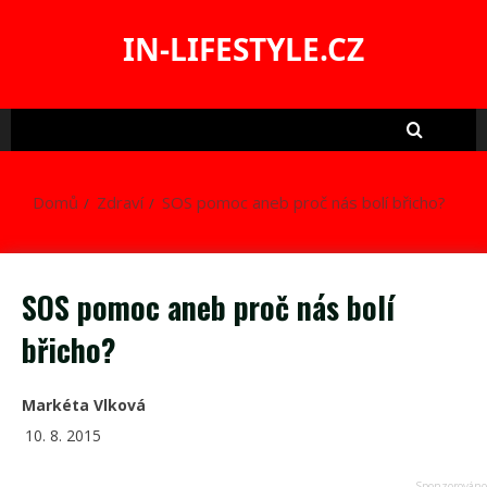
Skip
to
IN-LIFESTYLE.CZ
content
Domů
Zdraví
SOS pomoc aneb proč nás bolí břicho?
SOS pomoc aneb proč nás bolí
břicho?
Markéta Vlková
10. 8. 2015