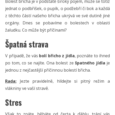
Bolest břicha je v podstatě široký pojem, může se totiž
jednat o podbřišek, o pupík, o podžebří či bok a každá
z těchto částí našeho břicha ukrývá ve své dutině jiné
orgány. Dnes se pobavíme o bolestech v oblasti
žaludku. Co může být příčinami?
Špatná strava
V případě, že vás
bolí břicho z jídla
, poznáte to ihned
po tom, co se najíte. Ona bolest ze
špatného jídla
je
jednou z nejčastější příčinnou bolestí břicha.
Rada:
Jezte pravidelně, hlídejte si pitný režim a
vlákniny ve vaší stravě.
Stres
Však to znáte, běháte od čerta k ďáblu, trápí vás