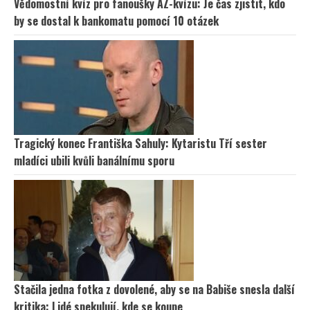
Vědomostní kvíz pro fanoušky AZ-kvízu: Je čas zjistit, kdo
by se dostal k bankomatu pomocí 10 otázek
Tragický konec Františka Sahuly: Kytaristu Tří sester
mladíci ubili kvůli banálnímu sporu
Stačila jedna fotka z dovolené, aby se na Babiše snesla další
kritika: Lidé spekulují, kde se koupe