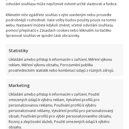
klimatické krizi: Svým videem rozdělil společnost
odvolání souhlasu může nepříznivě ovlivnit určité vlastnosti a funkce.
8. 8. 2026
Kliknutím níže vyjádřete souhlas s výše uvedeným nebo proveďte
podrobnější rozhodnutí. Vaše volby budou použity pouze na tomto
webu. Nastavení můžete kdykoli změnit, včetně odvolání souhlasu,
pomocí přepínačů v Zásadách cookies nebo kliknutím na tlačítko
Spravovat souhlas ve spodní části obrazovky.
Statistiky
Ukládání a/nebo přístup k informacím v zařízení, Měření výkonu
reklam, Měření výkonu obsahu, Porozumění publiku
prostřednictvím statistik nebo kombinací údajů z různých zdrojů.
Celebrity
Marketing
Tragický konec Františka Sahuly: Kytaristu Tří sester
Ukládání a/nebo přístup k informacím v zařízení, Použití
mladíci ubili kvůli banálnímu sporu
omezených údajů k výběru reklam, Vytváření profilů pro
personalizovanou reklamu, Používání profilů k výběru
7. 8. 2026
personalizované reklamy, Vytváření profilů pro personalizovaný
obsah, Používání profilů pro výběr personalizovaného obsahu,
Rozvoj a zlepšování služeb, Použití omezených údajů k výběru
obsahu.