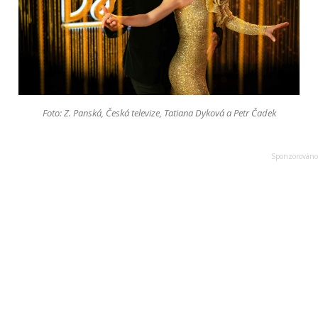
Foto: Z. Panská, Česká televize, Tatiana Dyková a Petr Čadek