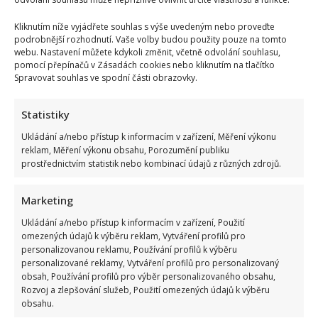
showbyznysu. Ve volném čase nejčastěji vyrazí na ryby. Rád a dobře
vaří.
Kliknutím níže vyjádřete souhlas s výše uvedeným nebo proveďte
podrobnější rozhodnutí. Vaše volby budou použity pouze na tomto
webu. Nastavení můžete kdykoli změnit, včetně odvolání souhlasu,
pomocí přepínačů v Zásadách cookies nebo kliknutím na tlačítko
Spravovat souhlas ve spodní části obrazovky.
Statistiky
Ukládání a/nebo přístup k informacím v zařízení, Měření výkonu
reklam, Měření výkonu obsahu, Porozumění publiku
prostřednictvím statistik nebo kombinací údajů z různých zdrojů.
Marketing
Ukládání a/nebo přístup k informacím v zařízení, Použití
omezených údajů k výběru reklam, Vytváření profilů pro
personalizovanou reklamu, Používání profilů k výběru
personalizované reklamy, Vytváření profilů pro personalizovaný
obsah, Používání profilů pro výběr personalizovaného obsahu,
Rozvoj a zlepšování služeb, Použití omezených údajů k výběru
obsahu.