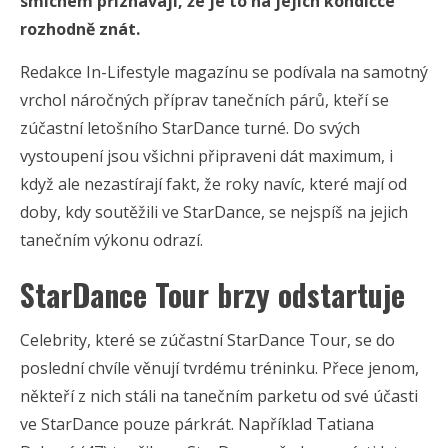
smíchem přiznávají, že je to na jejich kondičce
rozhodně znát.
Redakce In-Lifestyle magazínu se podívala na samotný
vrchol náročných příprav tanečních párů, kteří se
zúčastní letošního StarDance turné. Do svých
vystoupení jsou všichni připraveni dát maximum, i
když ale nezastírají fakt, že roky navíc, které mají od
doby, kdy soutěžili ve StarDance, se nejspíš na jejich
tanečním výkonu odrazí.
StarDance Tour brzy odstartuje
Celebrity, které se zúčastní StarDance Tour, se do
poslední chvíle věnují tvrdému tréninku. Přece jenom,
někteří z nich stáli na tanečním parketu od své účasti
ve StarDance pouze párkrát. Například Tatiana