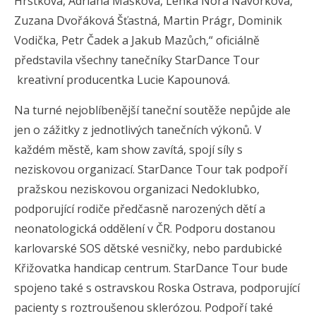
Hrstková, Adriana Mašková, Lenka Nora Návorková,
Zuzana Dvořáková Šťastná, Martin Prágr, Dominik
Vodička, Petr Čadek a Jakub Mazůch,“ oficiálně
představila všechny tanečníky StarDance Tour
kreativní producentka Lucie Kapounová.
Na turné nejoblíbenější taneční soutěže nepůjde ale
jen o zážitky z jednotlivých tanečních výkonů. V
každém městě, kam show zavítá, spojí síly s
neziskovou organizací. StarDance Tour tak podpoří
pražskou neziskovou organizaci Nedoklubko,
podporující rodiče předčasně narozených dětí a
neonatologická oddělení v ČR. Podporu dostanou
karlovarské SOS dětské vesničky, nebo pardubické
Křižovatka handicap centrum. StarDance Tour bude
spojeno také s ostravskou Roska Ostrava, podporující
pacienty s roztroušenou sklerózou. Podpoří také