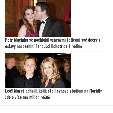
Petr Macinka se pochlubil vzácnými fotkami své dcery z
oslavy narozenin: Fanoušci lichotí celé rodině
Leoš Mareš odhalil, kolik stojí synovo studium na Floridě:
Jde o více než milion ročně