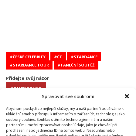
ČESKÉ CELEBRITY
ČT
STARDANCE
STARDANCE TOUR
TANEČNÍ SOUTĚŽ
Přidejte svůj názor
KOMENTOVAT
Spravovat své soukromí
Richard Touš
Abychom poskytli co nejlepší služby, my a naši partneři používáme k
ukládání a/nebo přístupu k informacím o zařízeních, technologie jako
Richard skvěle doplňuje tým naší redakce. Po letech v zahraniční
soubory cookies. Souhlas s těmito technologiemi nám a našim
redakci zakotvil v našem magazínu. Specialitou Richarda je vše okolo
partnerům umožní zpracovávat osobní údaje, jako je chování při
filmu a herců. Také ovšem sleduje vše, co se ve světě showbyznysu
procházení nebo jedinečná ID na tomto webu. Nesouhlas nebo
děje. Naši čtenáři jistě ocení jeho neotřelý pohled na svět
odvolání souhlasu může nepříznivě ovlivnit určité vlastnosti a funkce.