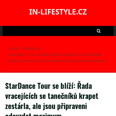
Skip
to
IN-LIFESTYLE.CZ
content
Domů
Celebrity
StarDance Tour se blíží: Řada vracejících se tanečníků
krapet zestárla, ale jsou připraveni odevzdat maximum
StarDance Tour se blíží: Řada
vracejících se tanečníků krapet
zestárla, ale jsou připraveni
odevzdat maximum