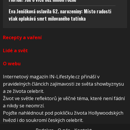
Eva Jeníčková oslavila 62. narozeniny: Místo radosti
však oplakává smrt milovaného tatínka
Recepty a vaření
Lidé a svět
O webu
Internetový magazín IN-Lifestyle.cz přináší v
pravidelných článcích zajímavosti ze světa showbyznysu
a ze života celebrit.
Život ve světle reflektorů je věčné téma, které není fádní
a nikdy se neomrzí.
Pojďte nahlédnout pod pokličku života Hollywoodských
hvězd i do soukromí českých celebrit.