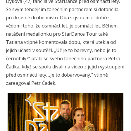
Dyková (47) tančila ve StarDance před osmnácti lety.
Se svým tehdejším tanečním partnerem si dotančila
pro krásné druhé místo. Oba si jsou moc dobře
vědomi toho, že osmnáct let, je osmnáct let. Během
natáčení medailonku pro StarDance Tour také
Tatiana vtipně komentovala dobu, která utekla od
jejich účasti v soutěži. „Už je to barevný, nebo je to
černobílý?“ ptala se svého tanečního partnera Petra
Čadka, když se spolu dívali na video z jejich vystoupení
před osmnácti lety. „Je to dobarvovaný,“ vtipně
zareagoval Petr Čadek.