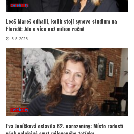
Celebrity
Leoš Mareš odhalil, kolik stojí synovo studium na
Floridě: Jde o více než milion ročně
6. 8. 2026
Celebrity
Eva Jeníčková oslavila 62. narozeniny: Místo radosti
však oplakává smrt milovaného tatínka