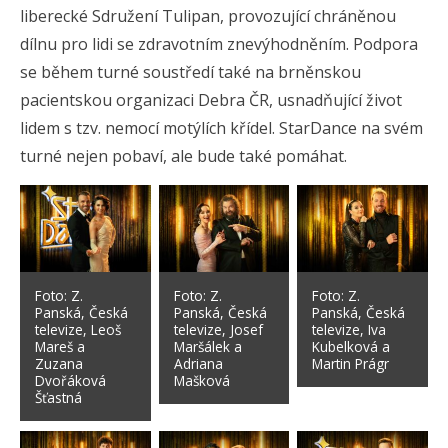
liberecké Sdružení Tulipan, provozující chráněnou
dílnu pro lidi se zdravotním znevýhodněním. Podpora
se během turné soustředí také na brněnskou
pacientskou organizaci Debra ČR, usnadňující život
lidem s tzv. nemocí motýlích křídel. StarDance na svém
turné nejen pobaví, ale bude také pomáhat.
Foto: Z.
Foto: Z.
Foto: Z.
Panská, Česká
Panská, Česká
Panská, Česká
televize, Leoš
televize, Josef
televize, Iva
Mareš a
Maršálek a
Kubelková a
Zuzana
Adriana
Martin Prágr
Dvořáková
Mašková
Šťastná