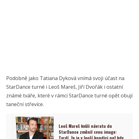
Podobně jako Tatiana Dyková vnímá svoji účast na
StarDance turné i Leoš Mareš, Jiří Dvořák i ostatní
známé tváře, které v rámci StarDance turné opět obují
taneční střevíce.
Leoš Mareš kvůli návratu do
StarDance změnil svou image:
Tvrdí, že je v lepší kondici než kdy