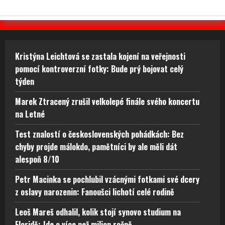
Kristýna Leichtová se zastala kojení na veřejnosti
pomocí kontroverzní fotky: Bude prý bojovat celý
týden
Marek Ztracený zrušil velkolepé finále svého koncertu
na Letné
Test znalostí o československých pohádkách: Bez
chyby projde málokdo, pamětníci by ale měli dát
alespoň 8/10
Petr Macinka se pochlubil vzácnými fotkami své dcery
z oslavy narozenin: Fanoušci lichotí celé rodině
Leoš Mareš odhalil, kolik stojí synovo studium na
Floridě: Jde o více než milion ročně