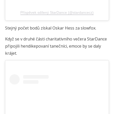
Příspěvek sdílený StarDance (@stardancecz)
Stejný počet bodů získal Oskar Hess za slowfox.
Když se v druhé části charitativního večera StarDance
připojili hendikepovaní tanečníci, emoce by se daly
krájet.