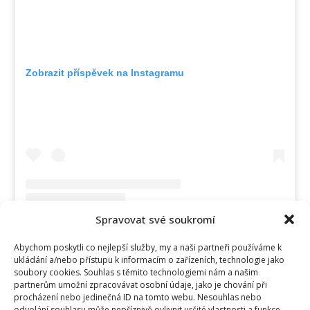
Zobrazit příspěvek na Instagramu
Spravovat své soukromí
Abychom poskytli co nejlepší služby, my a naši partneři používáme k
Příspěvek sdílený StarDance (@stardancecz)
ukládání a/nebo přístupu k informacím o zařízeních, technologie jako
soubory cookies. Souhlas s těmito technologiemi nám a našim
partnerům umožní zpracovávat osobní údaje, jako je chování při
Příští týden StarDance už zase někdo
procházení nebo jedinečná ID na tomto webu. Nesouhlas nebo
odvolání souhlasu může nepříznivě ovlivnit určité vlastnosti a funkce.