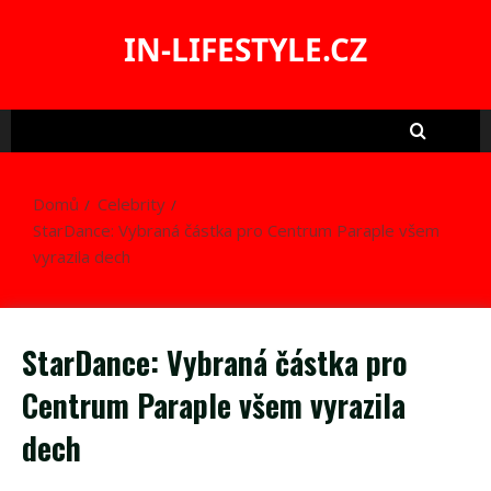
Skip
to
IN-LIFESTYLE.CZ
content
Domů
Celebrity
StarDance: Vybraná částka pro Centrum Paraple všem
vyrazila dech
StarDance: Vybraná částka pro
Centrum Paraple všem vyrazila
dech