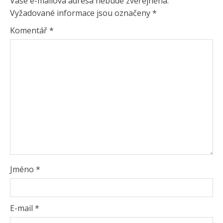
Vaše e-mailová adresa nebude zveřejněna.
Vyžadované informace jsou označeny
*
Komentář
*
Jméno
*
E-mail
*