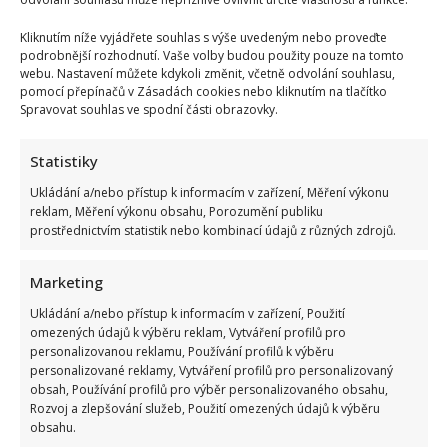
opustí
Kliknutím níže vyjádřete souhlas s výše uvedeným nebo proveďte
podrobnější rozhodnutí. Vaše volby budou použity pouze na tomto
Uhádnout jméno, které nás v příštím kole opustí, není
webu. Nastavení můžete kdykoli změnit, včetně odvolání souhlasu,
jen tak. I v tomto kole získala nejméně bodu Martina
pomocí přepínačů v Zásadách cookies nebo kliknutím na tlačítko
Spravovat souhlas ve spodní části obrazovky.
Ptáčková. V minulých kolech se ale ukázalo, že nejnižší
počet bodů od poroty, rozhodně neznamená
Statistiky
vypadnutí.
Ukládání a/nebo přístup k informacím v zařízení, Měření výkonu
reklam, Měření výkonu obsahu, Porozumění publiku
Tak se necháme překvapit a uvidíme, komu se příští
prostřednictvím statistik nebo kombinací údajů z různých zdrojů.
týden taneční číslo podaří nejlépe a kdo bude zase o
krok blíže k pomyslným stupňům vítězství ve třinácté
Marketing
řadě StarDance.
Ukládání a/nebo přístup k informacím v zařízení, Použití
omezených údajů k výběru reklam, Vytváření profilů pro
personalizovanou reklamu, Používání profilů k výběru
personalizované reklamy, Vytváření profilů pro personalizovaný
obsah, Používání profilů pro výběr personalizovaného obsahu,
Rozvoj a zlepšování služeb, Použití omezených údajů k výběru
obsahu.