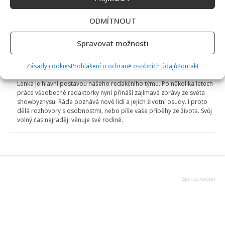
STARDANCE
ODMÍTNOUT
Přidejte svůj názor
KOMENTOVAT
Spravovat možnosti
Zásady cookies
Prohlášení o ochraně osobních údajů
Kontakt
Lenka Marousková
Lenka je hlavní postavou našeho redakčního týmu. Po několika letech
práce všeobecné redaktorky nyní přináší zajímavé zprávy ze světa
showbyznysu. Ráda poznává nové lidi a jejich životní osudy. I proto
dělá rozhovory s osobnostmi, nebo píše vaše příběhy ze života. Svůj
volný čas nejraději věnuje své rodině.