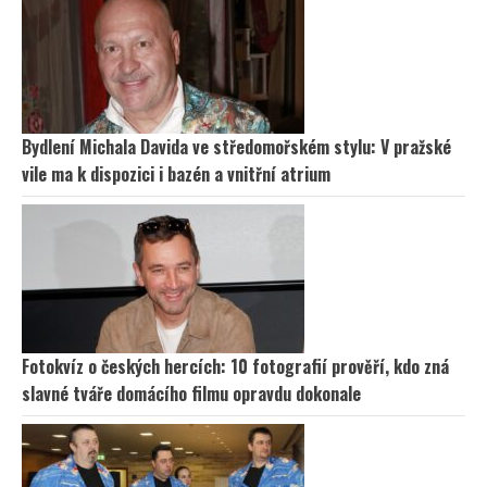
Bydlení Michala Davida ve středomořském stylu: V pražské
vile ma k dispozici i bazén a vnitřní atrium
Fotokvíz o českých hercích: 10 fotografií prověří, kdo zná
slavné tváře domácího filmu opravdu dokonale