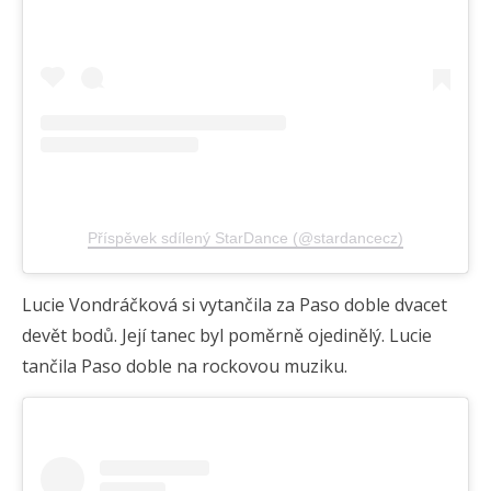
Příspěvek sdílený StarDance (@stardancecz)
Lucie Vondráčková si vytančila za Paso doble dvacet
devět bodů. Její tanec byl poměrně ojedinělý. Lucie
tančila Paso doble na rockovou muziku.