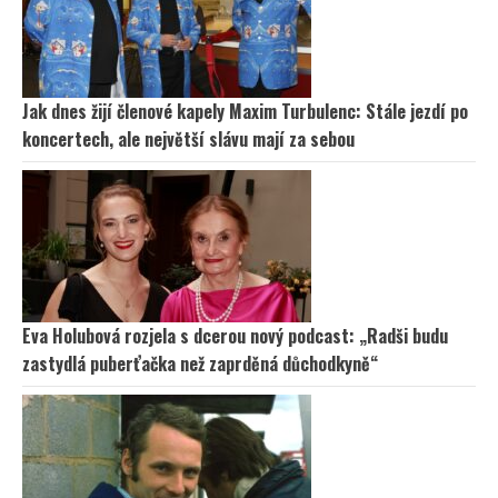
Jak dnes žijí členové kapely Maxim Turbulenc: Stále jezdí po
koncertech, ale největší slávu mají za sebou
Eva Holubová rozjela s dcerou nový podcast: „Radši budu
zastydlá puberťačka než zaprděná důchodkyně“