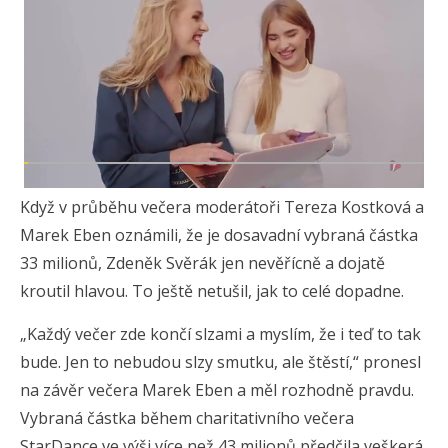
Když v průběhu večera moderátoři Tereza Kostková a
Marek Eben oznámili, že je dosavadní vybraná částka
33 milionů, Zdeněk Svěrák jen nevěřícně a dojatě
kroutil hlavou. To ještě netušil, jak to celé dopadne.
„Každý večer zde končí slzami a myslím, že i teď to tak
bude. Jen to nebudou slzy smutku, ale štěstí,“ pronesl
na závěr večera Marek Eben a měl rozhodně pravdu.
Vybraná částka během charitativního večera
StarDance ve výši více než 43 milionů předčila veškerá