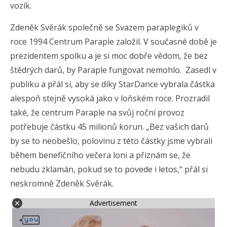
vozík.
Zdeněk Svěrák společně se Svazem paraplegiků v
roce 1994 Centrum Paraple založil. V současné době je
prezidentem spolku a je si moc dobře vědom, že bez
štědrých darů, by Paraple fungovat nemohlo. Zasedl v
publiku a přál si, aby se díky StarDance vybrala částka
alespoň stejně vysoká jako v loňském roce. Prozradil
také, že centrum Paraple na svůj roční provoz
potřebuje částku 45 milionů korun. „Bez vašich darů
by se to neobešlo, polovinu z této částky jsme vybrali
během benefičního večera loni a přiznám se, že
nebudu zklamán, pokud se to povede i letos,“ přál si
neskromně Zdeněk Svěrák.
Advertisement