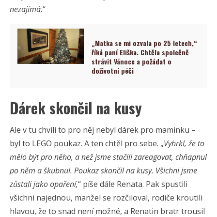
nezajímá.
“
„Matka se mi ozvala po 25 letech,“
říká paní Eliška. Chtěla společně
strávit Vánoce a požádat o
doživotní péči
Dárek skončil na kusy
Ale v tu chvíli to pro něj nebyl dárek pro maminku –
byl to LEGO poukaz. A ten chtěl pro sebe. „
Vyhrkl, že to
mělo být pro něho, a než jsme stačili zareagovat, chňapnul
po něm a škubnul. Poukaz skončil na kusy. Všichni jsme
zůstali jako opaření,
“ píše dále Renata. Pak spustili
všichni najednou, manžel se rozčiloval, rodiče kroutili
hlavou, že to snad není možné, a Renatin bratr trousil