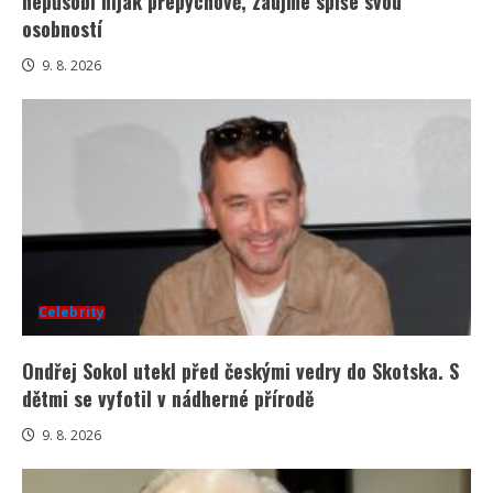
nepůsobí nijak přepychově, zaujme spíše svou
osobností
9. 8. 2026
Celebrity
Ondřej Sokol utekl před českými vedry do Skotska. S
dětmi se vyfotil v nádherné přírodě
9. 8. 2026