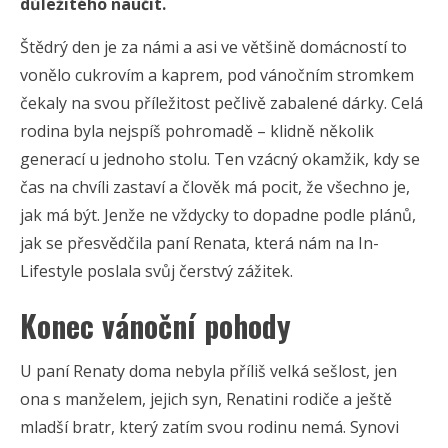
důležitého naučit.
Štědrý den je za námi a asi ve většině domácností to
vonělo cukrovím a kaprem, pod vánočním stromkem
čekaly na svou příležitost pečlivě zabalené dárky. Celá
rodina byla nejspíš pohromadě – klidně několik
generací u jednoho stolu. Ten vzácný okamžik, kdy se
čas na chvíli zastaví a člověk má pocit, že všechno je,
jak má být. Jenže ne vždycky to dopadne podle plánů,
jak se přesvědčila paní Renata, která nám na In-
Lifestyle poslala svůj čerstvý zážitek.
Konec vánoční pohody
U paní Renaty doma nebyla příliš velká sešlost, jen
ona s manželem, jejich syn, Renatini rodiče a ještě
mladší bratr, který zatím svou rodinu nemá. Synovi