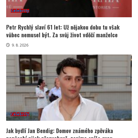
Celebrity
Petr Rychlý slaví 61 let: Už nějakou dobu tu však
vůbec nemusel být. Za svůj život vděčí manželce
9. 8. 2026
Celebrity
Jak bydlí Jan Bendig: Domov známého zpěváka