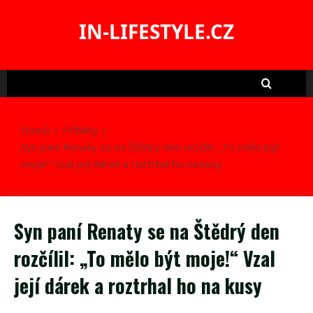
Skip
to
IN-LIFESTYLE.CZ
content
Domů
Příběhy
Syn paní Renaty se na Štědrý den rozčílil: „To mělo být
moje!“ Vzal její dárek a roztrhal ho na kusy
Syn paní Renaty se na Štědrý den
rozčílil: „To mělo být moje!“ Vzal
její dárek a roztrhal ho na kusy