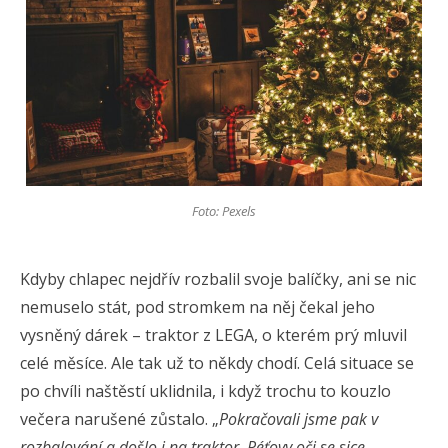
Foto: Pexels
Kdyby chlapec nejdřív rozbalil svoje balíčky, ani se nic
nemuselo stát, pod stromkem na něj čekal jeho
vysněný dárek – traktor z LEGA, o kterém prý mluvil
celé měsíce. Ale tak už to někdy chodí. Celá situace se
po chvíli naštěstí uklidnila, i když trochu to kouzlo
večera narušené zůstalo. „
Pokračovali jsme pak v
rozbalování a došlo i na traktor. Péťovy oči se sice