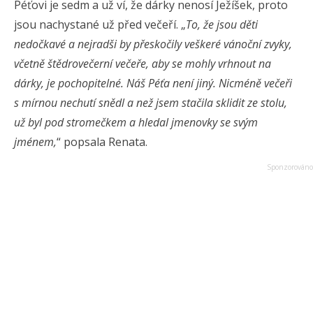
Péťovi je sedm a už ví, že dárky nenosí Ježíšek, proto
jsou nachystané už před večeří. „
To, že jsou děti
nedočkavé a nejradši by přeskočily veškeré vánoční zvyky,
včetně štědrovečerní večeře, aby se mohly vrhnout na
dárky, je pochopitelné. Náš Péťa není jiný. Nicméně večeři
s mírnou nechutí snědl a než jsem stačila sklidit ze stolu,
už byl pod stromečkem a hledal jmenovky se svým
jménem,
“ popsala Renata.