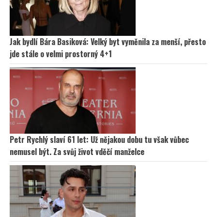
Jak bydlí Bára Basiková: Velký byt vyměnila za menší, přesto
jde stále o velmi prostorný 4+1
Petr Rychlý slaví 61 let: Už nějakou dobu tu však vůbec
nemusel být. Za svůj život vděčí manželce