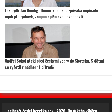
Jak bydlí Jan Bendig: Domov známého zpěváka nepůsobí
nijak přepychově, zaujme spíše svou osobností
Ondřej Sokol utekl před českými vedry do Skotska. S dětmi
se vyfotil v nádherné přírodě
Nejhezčí česká herečka roku 2026: Do úzkého výběru