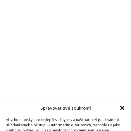
Spravovat své soukromí
Abychom poskytli co nejlepší služby, my a naši partneři používáme k
ukládání a/nebo přístupu k informacím o zařízeních, technologie jako
soubory cookies. Souhlas s těmito technologiemi nám a našim