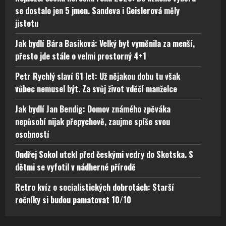
se dostalo jen 5 jmen. Sandeva i Geislerová měly
jistotu
Jak bydlí Bára Basiková: Velký byt vyměnila za menší,
přesto jde stále o velmi prostorný 4+1
Petr Rychlý slaví 61 let: Už nějakou dobu tu však
vůbec nemusel být. Za svůj život vděčí manželce
Jak bydlí Jan Bendig: Domov známého zpěváka
nepůsobí nijak přepychově, zaujme spíše svou
osobností
Ondřej Sokol utekl před českými vedry do Skotska. S
dětmi se vyfotil v nádherné přírodě
Retro kvíz o socialistických dobrotách: Starší
ročníky si budou pamatovat 10/10