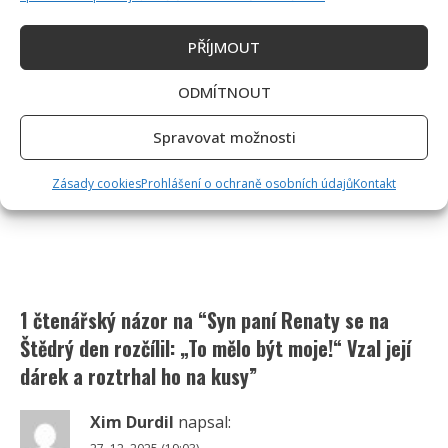
PŘÍJMOUT
ODMÍTNOUT
Spravovat možnosti
Zásady cookies
Prohlášení o ochraně osobních údajů
Kontakt
1 čtenářský názor na “
Syn paní Renaty se na
Štědrý den rozčílil: „To mělo být moje!“ Vzal její
dárek a roztrhal ho na kusy
”
Xim Durdil
napsal: