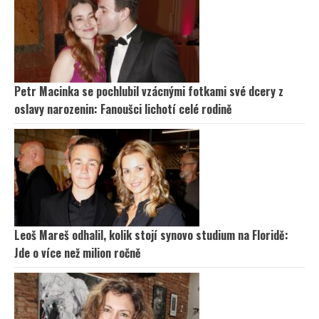
Petr Macinka se pochlubil vzácnými fotkami své dcery z
oslavy narozenin: Fanoušci lichotí celé rodině
Leoš Mareš odhalil, kolik stojí synovo studium na Floridě:
Jde o více než milion ročně