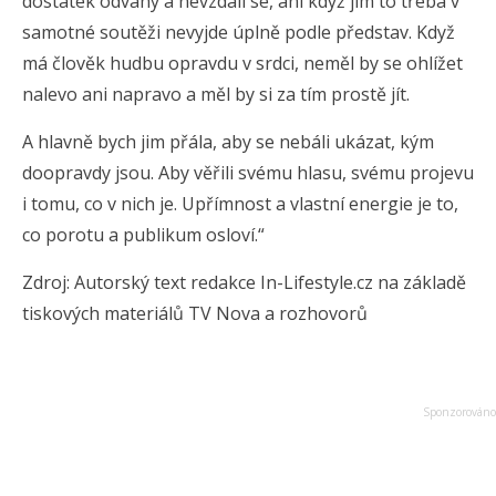
dostatek odvahy a nevzdali se, ani když jim to třeba v
samotné soutěži nevyjde úplně podle představ. Když
má člověk hudbu opravdu v srdci, neměl by se ohlížet
nalevo ani napravo a měl by si za tím prostě jít.
A hlavně bych jim přála, aby se nebáli ukázat, kým
doopravdy jsou. Aby věřili svému hlasu, svému projevu
i tomu, co v nich je. Upřímnost a vlastní energie je to,
co porotu a publikum osloví.“
Zdroj: Autorský text redakce In-Lifestyle.cz na základě
tiskových materiálů TV Nova a rozhovorů