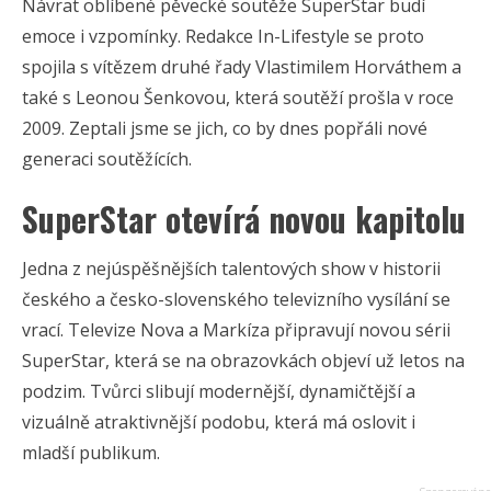
Návrat oblíbené pěvecké soutěže SuperStar budí
emoce i vzpomínky. Redakce In-Lifestyle se proto
spojila s vítězem druhé řady Vlastimilem Horváthem a
také s Leonou Šenkovou, která soutěží prošla v roce
2009. Zeptali jsme se jich, co by dnes popřáli nové
generaci soutěžících.
SuperStar otevírá novou kapitolu
Jedna z nejúspěšnějších talentových show v historii
českého a česko-slovenského televizního vysílání se
vrací. Televize Nova a Markíza připravují novou sérii
SuperStar, která se na obrazovkách objeví už letos na
podzim. Tvůrci slibují modernější, dynamičtější a
vizuálně atraktivnější podobu, která má oslovit i
mladší publikum.