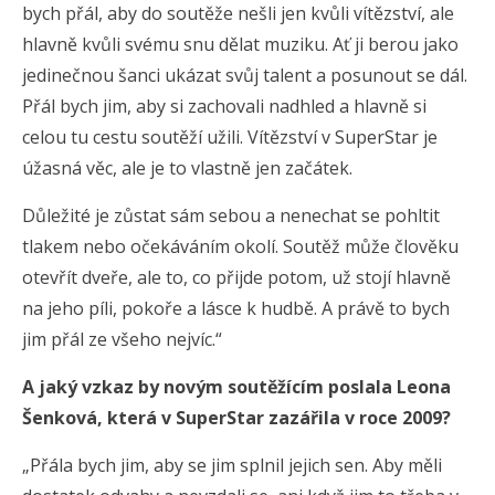
bych přál, aby do soutěže nešli jen kvůli vítězství, ale
hlavně kvůli svému snu dělat muziku. Ať ji berou jako
jedinečnou šanci ukázat svůj talent a posunout se dál.
Přál bych jim, aby si zachovali nadhled a hlavně si
celou tu cestu soutěží užili. Vítězství v SuperStar je
úžasná věc, ale je to vlastně jen začátek.
Důležité je zůstat sám sebou a nenechat se pohltit
tlakem nebo očekáváním okolí. Soutěž může člověku
otevřít dveře, ale to, co přijde potom, už stojí hlavně
na jeho píli, pokoře a lásce k hudbě. A právě to bych
jim přál ze všeho nejvíc.“
A jaký vzkaz by novým soutěžícím poslala Leona
Šenková, která v SuperStar zazářila v roce 2009?
„Přála bych jim, aby se jim splnil jejich sen. Aby měli