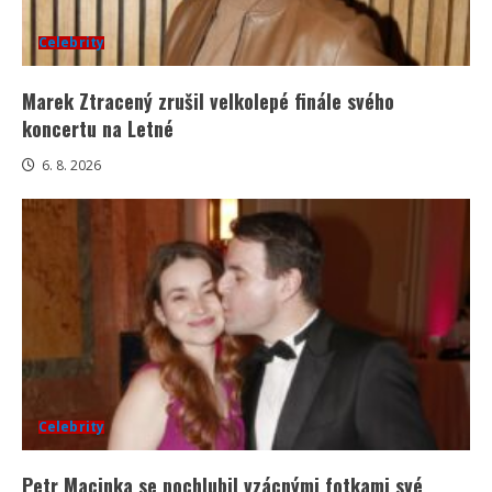
Celebrity
Marek Ztracený zrušil velkolepé finále svého
koncertu na Letné
6. 8. 2026
Celebrity
Petr Macinka se pochlubil vzácnými fotkami své