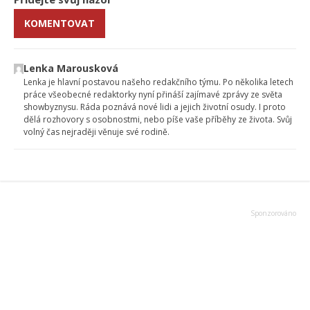
KOMENTOVAT
Lenka Marousková
Lenka je hlavní postavou našeho redakčního týmu. Po několika letech
práce všeobecné redaktorky nyní přináší zajímavé zprávy ze světa
showbyznysu. Ráda poznává nové lidi a jejich životní osudy. I proto
dělá rozhovory s osobnostmi, nebo píše vaše příběhy ze života. Svůj
volný čas nejraději věnuje své rodině.