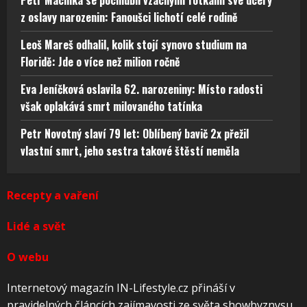
Petr Macinka se pochlubil vzácnými fotkami své dcery
z oslavy narozenin: Fanoušci lichotí celé rodině
Leoš Mareš odhalil, kolik stojí synovo studium na
Floridě: Jde o více než milion ročně
Eva Jeníčková oslavila 62. narozeniny: Místo radosti
však oplakává smrt milovaného tatínka
Petr Novotný slaví 79 let: Oblíbený bavič 2x přežil
vlastní smrt, jeho sestra takové štěstí neměla
Recepty a vaření
Lidé a svět
O webu
Internetový magazín IN-Lifestyle.cz přináší v
pravidelných článcích zajímavosti ze světa showbyznysu