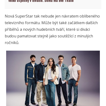
velké úspěchy v divadle. Doma má dvě Thálie
Nová SuperStar tak nebude jen návratem oblíbeného
televizního formátu. Může být také začátkem dalších
příběhů a nových hudebních tváří, které si diváci
budou pamatovat stejně jako soutěžící z minulých
ročníků.