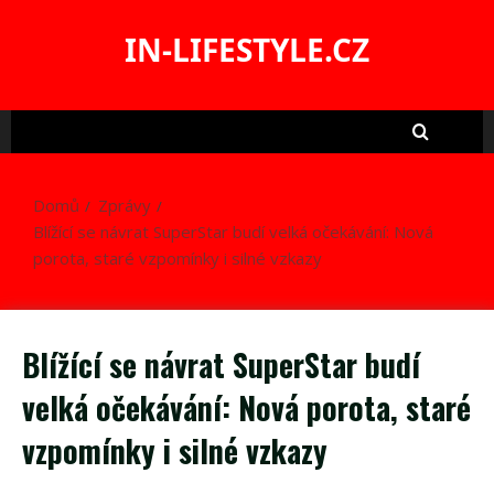
Skip
to
IN-LIFESTYLE.CZ
content
Domů
Zprávy
Blížící se návrat SuperStar budí velká očekávání: Nová
porota, staré vzpomínky i silné vzkazy
Blížící se návrat SuperStar budí
velká očekávání: Nová porota, staré
vzpomínky i silné vzkazy