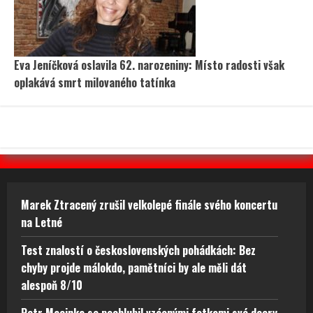
Eva Jeníčková oslavila 62. narozeniny: Místo radosti však
oplakává smrt milovaného tatínka
Marek Ztracený zrušil velkolepé finále svého koncertu
na Letné
Test znalostí o československých pohádkách: Bez
chyby projde málokdo, pamětníci by ale měli dát
alespoň 8/10