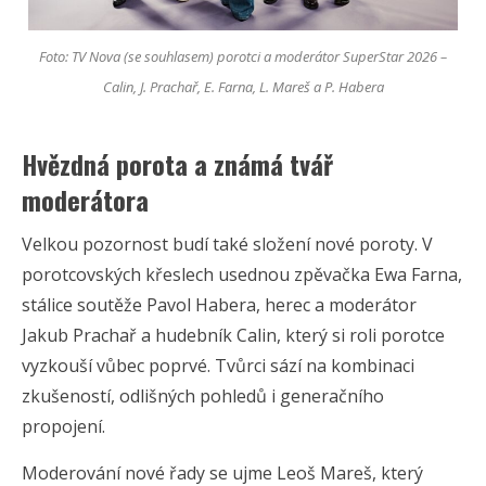
Foto: TV Nova (se souhlasem) porotci a moderátor SuperStar 2026 –
Calin, J. Prachař, E. Farna, L. Mareš a P. Habera
Hvězdná porota a známá tvář
moderátora
Velkou pozornost budí také složení nové poroty. V
porotcovských křeslech usednou zpěvačka Ewa Farna,
stálice soutěže Pavol Habera, herec a moderátor
Jakub Prachař a hudebník Calin, který si roli porotce
vyzkouší vůbec poprvé. Tvůrci sází na kombinaci
zkušeností, odlišných pohledů i generačního
propojení.
Moderování nové řady se ujme Leoš Mareš, který