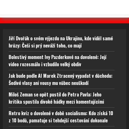
Jiří Dvořák o svém výjezdu na Ukrajinu, kde viděl samé
hrůzy: Češi si prý neváží toho, co mají
Bolestivý moment Ivy Pazderkové na dovolené: Její
video rozesmálo i vzbudilo velký obdiv
Jak bude podle AI Marek Ztracený vypadat v důchodu:
Šedivé vlasy ani vousy mu vůbec neuškodí
Miloš Zeman se opět pustil do Petra Pavla: Jeho
kritika spustila divoké hádky mezi komentujícími
Retro kvíz o dovolené v době socialismu: Kdo získá 10
z 10 bodů, pamatuje si tehdejší cestování dokonale