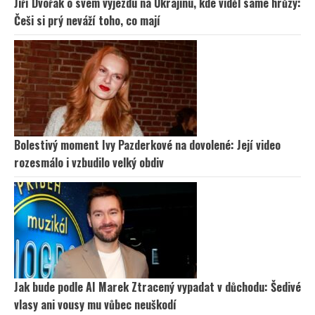
Jiří Dvořák o svém výjezdu na Ukrajinu, kde viděl samé hrůzy:
Češi si prý neváží toho, co mají
Bolestivý moment Ivy Pazderkové na dovolené: Její video
rozesmálo i vzbudilo velký obdiv
Jak bude podle AI Marek Ztracený vypadat v důchodu: Šedivé
vlasy ani vousy mu vůbec neuškodí