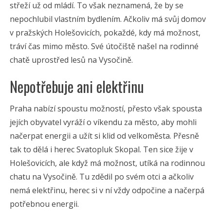
střeží už od mládí. To však neznamená, že by se
nepochlubil vlastním bydlením. Ačkoliv má svůj domov
v pražských Holešovicích, pokaždé, kdy má možnost,
tráví čas mimo město. Své útočiště našel na rodinné
chatě uprostřed lesů na Vysočině.
Nepotřebuje ani elektřinu
Praha nabízí spoustu možností, přesto však spousta
jejích obyvatel vyráží o víkendu za město, aby mohli
načerpat energii a užít si klid od velkoměsta. Přesně
tak to dělá i herec Svatopluk Skopal. Ten sice žije v
Holešovicích, ale když má možnost, utíká na rodinnou
chatu na Vysočině. Tu zdědil po svém otci a ačkoliv
nemá elektřinu, herec si v ní vždy odpočine a načerpá
potřebnou energii.