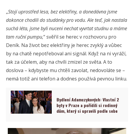
„
Stojí uprostřed lesa, bez elektřiny, a donedávna jsme
dokonce chodili do studánky pro vodu. Ale teď, jak nastala
suchá léta, jsme byli nuceni nechat vyvrtat studnu a máme
tam ruční pumpu,
“ svěřil se herec v rozhovoru pro
Deník. Na život bez elektřiny je herec zvyklý a vůbec
by na chatě nepotřeboval ani signál. Když na ni vyráží,
tak za účelem, aby na chvíli zmizel ze světa. A to
doslova – kdybyste mu chtěli zavolat, nedovoláte se –
nemá totiž ani telefon a dodnes používá pevnou linku.
Bydlení Adamczykových: Vlastní 2
byty v Praze a pořídili si rodinný
dům, který si upravili podle sebe