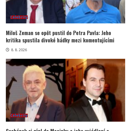
Celebrity
Miloš Zeman se opět pustil do Petra Pavla: Jeho
kritika spustila divoké hádky mezi komentujícími
8. 8. 2026
Celebrity
Suchánek si rýpl do Macinky a jeho vyjádření o