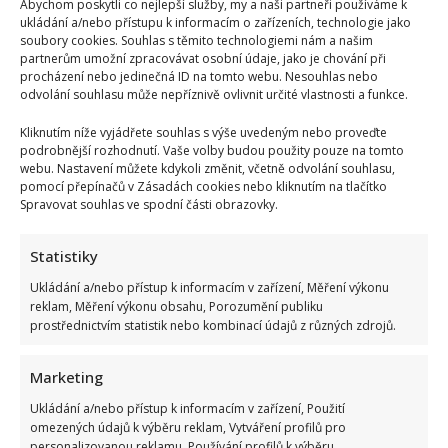
Abychom poskytli co nejlepší služby, my a naši partneři používáme k
ukládání a/nebo přístupu k informacím o zařízeních, technologie jako
soubory cookies. Souhlas s těmito technologiemi nám a našim
partnerům umožní zpracovávat osobní údaje, jako je chování při
procházení nebo jedinečná ID na tomto webu. Nesouhlas nebo
odvolání souhlasu může nepříznivě ovlivnit určité vlastnosti a funkce.
Kliknutím níže vyjádřete souhlas s výše uvedeným nebo proveďte
podrobnější rozhodnutí. Vaše volby budou použity pouze na tomto
webu. Nastavení můžete kdykoli změnit, včetně odvolání souhlasu,
pomocí přepínačů v Zásadách cookies nebo kliknutím na tlačítko
Spravovat souhlas ve spodní části obrazovky.
Statistiky
Ukládání a/nebo přístup k informacím v zařízení, Měření výkonu
reklam, Měření výkonu obsahu, Porozumění publiku
prostřednictvím statistik nebo kombinací údajů z různých zdrojů.
Marketing
Ukládání a/nebo přístup k informacím v zařízení, Použití
omezených údajů k výběru reklam, Vytváření profilů pro
personalizovanou reklamu, Používání profilů k výběru