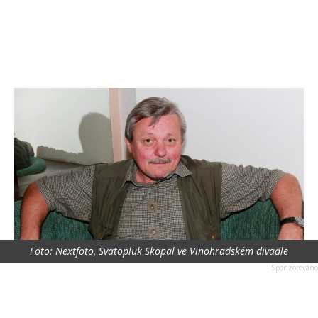
Foto: Nextfoto, Svatopluk Skopal ve Vinohradském divadle