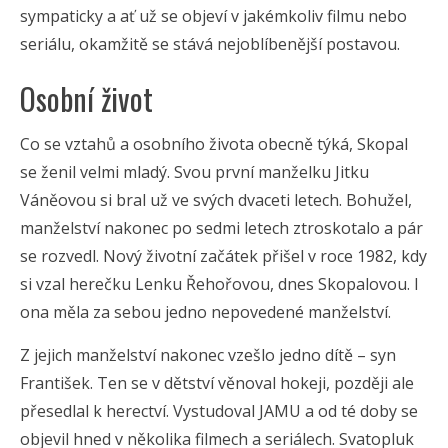
sympaticky a ať už se objeví v jakémkoliv filmu nebo
seriálu, okamžitě se stává nejoblíbenější postavou.
Osobní život
Co se vztahů a osobního života obecně týká, Skopal
se ženil velmi mladý. Svou první manželku Jitku
Váněovou si bral už ve svých dvaceti letech. Bohužel,
manželství nakonec po sedmi letech ztroskotalo a pár
se rozvedl. Nový životní začátek přišel v roce 1982, kdy
si vzal herečku Lenku Řehořovou, dnes Skopalovou. I
ona měla za sebou jedno nepovedené manželství.
Z jejich manželství nakonec vzešlo jedno dítě – syn
František. Ten se v dětství věnoval hokeji, později ale
přesedlal k herectví. Vystudoval JAMU a od té doby se
objevil hned v několika filmech a seriálech. Svatopluk