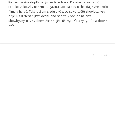
Richard skvěle doplňuje tým naší redakce. Po letech v zahraniční
redakci zakotvil v našem magazínu. Specialitou Richarda je vše okolo
filmu a herců. Také ovšem sleduje vše, co se ve světě showbyznysu
děje. Naši čtenáři jistě ocení jeho neotřelý pohled na svět
showbyznysu. Ve volném čase nejčastěji vyrazí na ryby. Rád a dobře
vaří.