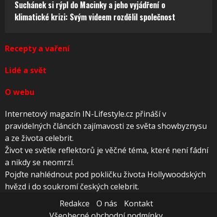
Suchánek si rýpl do Macinky a jeho vyjádření o
klimatické krizi: Svým videem rozdělil společnost
Recepty a vaření
Lidé a svět
O webu
Internetový magazín IN-Lifestyle.cz přináší v
pravidelných článcích zajímavosti ze světa showbyznysu
a ze života celebrit.
Život ve světle reflektorů je věčné téma, které není fádní
a nikdy se neomrzí.
Pojďte nahlédnout pod pokličku života Hollywoodských
hvězd i do soukromí českých celebrit.
Redakce
O nás
Kontakt
Všeobecné obchodní podmínky