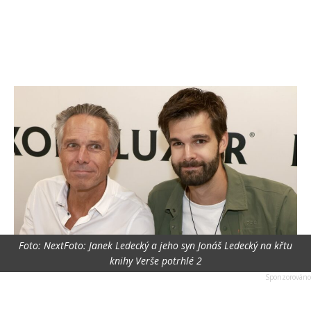
Foto: NextFoto: Janek Ledecký a jeho syn Jonáš Ledecký na křtu
knihy Verše potrhlé 2