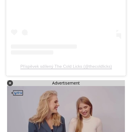
Příspěvek sdílený The Cold Licks (@thecoldlicks)
Advertisement