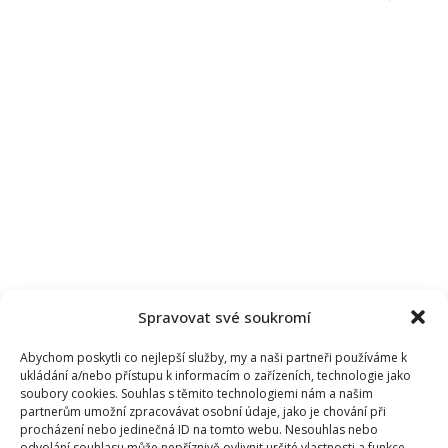
Spravovat své soukromí
Abychom poskytli co nejlepší služby, my a naši partneři používáme k
ukládání a/nebo přístupu k informacím o zařízeních, technologie jako
soubory cookies. Souhlas s těmito technologiemi nám a našim
partnerům umožní zpracovávat osobní údaje, jako je chování při
procházení nebo jedinečná ID na tomto webu. Nesouhlas nebo
odvolání souhlasu může nepříznivě ovlivnit určité vlastnosti a funkce.