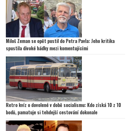
Miloš Zeman se opět pustil do Petra Pavla: Jeho kritika
spustila divoké hádky mezi komentujícími
Retro kvíz o dovolené v době socialismu: Kdo získá 10 z 10
bodů, pamatuje si tehdejší cestování dokonale