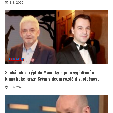
8. 8. 2026
Celebrity
Suchánek si rýpl do Macinky a jeho vyjádření o
klimatické krizi: Svým videem rozdělil společnost
8. 8. 2026