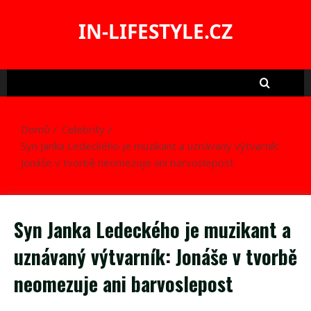
Skip
to
IN-LIFESTYLE.CZ
content
Domů
Celebrity
Syn Janka Ledeckého je muzikant a uznávaný výtvarník:
Jonáše v tvorbě neomezuje ani barvoslepost
Syn Janka Ledeckého je muzikant a
uznávaný výtvarník: Jonáše v tvorbě
neomezuje ani barvoslepost