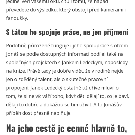
jediné: věří vašemu oku, citu i tomu, že nápad
převedete do výsledku, který obstojí před kamerami i
fanoušky.
S tátou ho spojuje práce, ne jen příjmení
Podobně přirozeně funguje i jeho spolupráce s otcem.
Jonáš se podle dostupných informací podílel také na
společných projektech s Jankem Ledeckým, naposledy
na knize. Právě tady je dobře vidět, že v rodině nejde
jen o zděděný talent, ale o skutečné pracovní
propojení. Janek Ledecký ostatně už dříve mluvil o
tom, že si nejvíc váží toho, když děti dělají to, co je baví,
dělají to dobře a dokážou se tím uživit. A to Jonášův
příběh dost přesně naplňuje.
Na jeho cestě je cenné hlavně to,