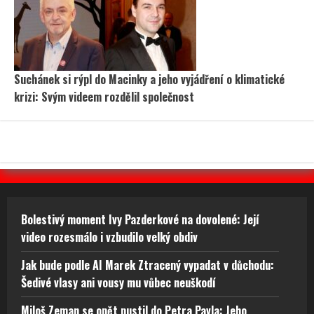
Suchánek si rýpl do Macinky a jeho vyjádření o klimatické
krizi: Svým videem rozdělil společnost
Bolestivý moment Ivy Pazderkové na dovolené: Její
video rozesmálo i vzbudilo velký obdiv
Jak bude podle AI Marek Ztracený vypadat v důchodu:
Šedivé vlasy ani vousy mu vůbec neuškodí
Miloš Zeman se opět pustil do Petra Pavla: Jeho