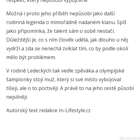
respekt, který nepůsobí vypůjčeně.
Možná i proto jeho příběh nepůsobí jako další
rodinná legenda o mimořádně nadaném klanu. Spíš
jako připomínka, že talent sám o sobě nestačí.
Důležitější je, co s ním člověk udělá, jak dlouho u něj
vydrží a zda se nenechá zviklat tím, co by podle okolí
mělo být problémem.
V rodině Ledeckých tak vedle zpěváka a olympijské
šampionky stojí muž, který si své místo vybojoval
tišeji, ale o to poctivěji. A právě to na jeho cestě působí
nejsilněji.
Autorský text redakce In-Lifestyle.cz