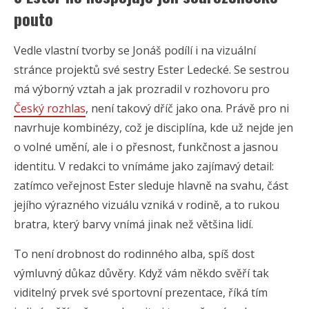
pouto
Vedle vlastní tvorby se Jonáš podílí i na vizuální
stránce projektů své sestry Ester Ledecké. Se sestrou
má výborný vztah a jak prozradil v rozhovoru pro
Český rozhlas
, není takový dříč jako ona. Právě pro ni
navrhuje kombinézy, což je disciplína, kde už nejde jen
o volné umění, ale i o přesnost, funkčnost a jasnou
identitu. V redakci to vnímáme jako zajímavý detail:
zatímco veřejnost Ester sleduje hlavně na svahu, část
jejího výrazného vizuálu vzniká v rodině, a to rukou
bratra, který barvy vnímá jinak než většina lidí.
To není drobnost do rodinného alba, spíš dost
výmluvný důkaz důvěry. Když vám někdo svěří tak
viditelný prvek své sportovní prezentace, říká tím