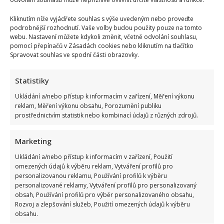
ČESKÉ CELEBRITY
JANEK LEDECKÝ
RODINA
Kliknutím níže vyjádřete souhlas s výše uvedeným nebo proveďte
SYN
ZPĚVÁK
podrobnější rozhodnutí. Vaše volby budou použity pouze na tomto
webu. Nastavení můžete kdykoli změnit, včetně odvolání souhlasu,
pomocí přepínačů v Zásadách cookies nebo kliknutím na tlačítko
Přidejte svůj názor
Spravovat souhlas ve spodní části obrazovky.
KOMENTOVAT
Statistiky
Ukládání a/nebo přístup k informacím v zařízení, Měření výkonu
Lenka Marousková
reklam, Měření výkonu obsahu, Porozumění publiku
Lenka je hlavní postavou našeho redakčního týmu. Po několika letech
prostřednictvím statistik nebo kombinací údajů z různých zdrojů.
práce všeobecné redaktorky nyní přináší zajímavé zprávy ze světa
showbyznysu. Ráda poznává nové lidi a jejich životní osudy. I proto
dělá rozhovory s osobnostmi, nebo píše vaše příběhy ze života. Svůj
Marketing
volný čas nejraději věnuje své rodině.
Ukládání a/nebo přístup k informacím v zařízení, Použití
omezených údajů k výběru reklam, Vytváření profilů pro
personalizovanou reklamu, Používání profilů k výběru
personalizované reklamy, Vytváření profilů pro personalizovaný
obsah, Používání profilů pro výběr personalizovaného obsahu,
Rozvoj a zlepšování služeb, Použití omezených údajů k výběru
obsahu.