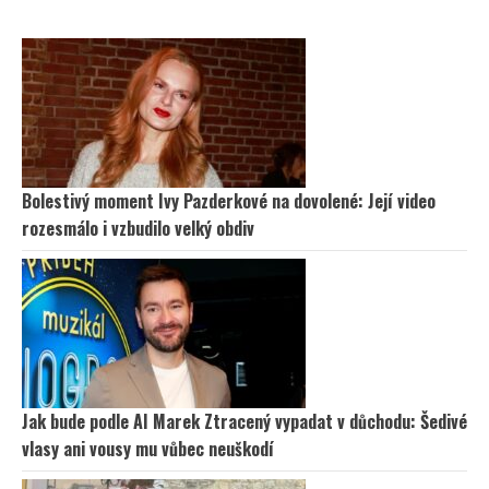
Bolestivý moment Ivy Pazderkové na dovolené: Její video
rozesmálo i vzbudilo velký obdiv
Jak bude podle AI Marek Ztracený vypadat v důchodu: Šedivé
vlasy ani vousy mu vůbec neuškodí