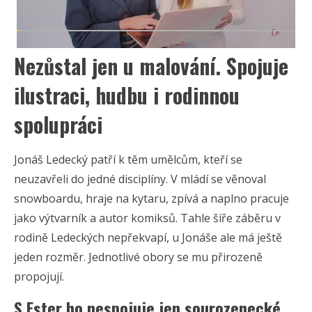
Nezůstal jen u malování. Spojuje
ilustraci, hudbu i rodinnou
spolupráci
Jonáš Ledecký patří k těm umělcům, kteří se
neuzavřeli do jedné disciplíny. V mládí se věnoval
snowboardu, hraje na kytaru, zpívá a naplno pracuje
jako výtvarník a autor komiksů. Tahle šíře záběru v
rodině Ledeckých nepřekvapí, u Jonáše ale má ještě
jeden rozměr. Jednotlivé obory se mu přirozeně
propojují.
S Ester ho nespojuje jen sourozenecké