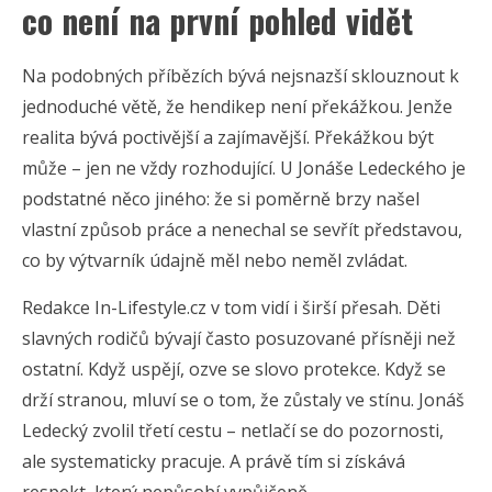
co není na první pohled vidět
Na podobných příbězích bývá nejsnazší sklouznout k
jednoduché větě, že hendikep není překážkou. Jenže
realita bývá poctivější a zajímavější. Překážkou být
může – jen ne vždy rozhodující. U Jonáše Ledeckého je
podstatné něco jiného: že si poměrně brzy našel
vlastní způsob práce a nenechal se sevřít představou,
co by výtvarník údajně měl nebo neměl zvládat.
Redakce In-Lifestyle.cz v tom vidí i širší přesah. Děti
slavných rodičů bývají často posuzované přísněji než
ostatní. Když uspějí, ozve se slovo protekce. Když se
drží stranou, mluví se o tom, že zůstaly ve stínu. Jonáš
Ledecký zvolil třetí cestu – netlačí se do pozornosti,
ale systematicky pracuje. A právě tím si získává