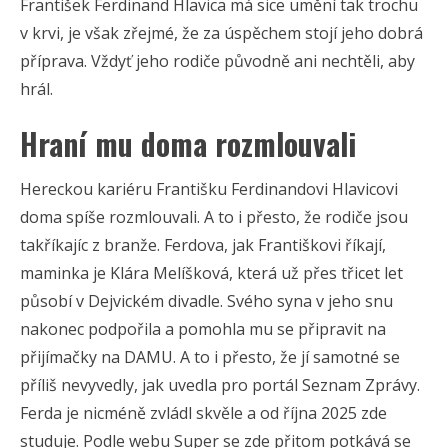
František Ferdinand Hlavica má sice umění tak trochu
v krvi, je však zřejmé, že za úspěchem stojí jeho dobrá
příprava. Vždyť jeho rodiče původně ani nechtěli, aby
hrál.
Hraní mu doma rozmlouvali
Hereckou kariéru Františku Ferdinandovi Hlavicovi
doma spíše rozmlouvali. A to i přesto, že rodiče jsou
takříkajíc z branže. Ferdova, jak Františkovi říkají,
maminka je Klára Melíšková, která už přes třicet let
působí v Dejvickém divadle. Svého syna v jeho snu
nakonec podpořila a pomohla mu se připravit na
přijímačky na DAMU. A to i přesto, že jí samotné se
příliš nevyvedly, jak uvedla pro portál Seznam Zprávy.
Ferda je nicméně zvládl skvěle a od října 2025 zde
studuje. Podle webu Super se zde přitom potkává se