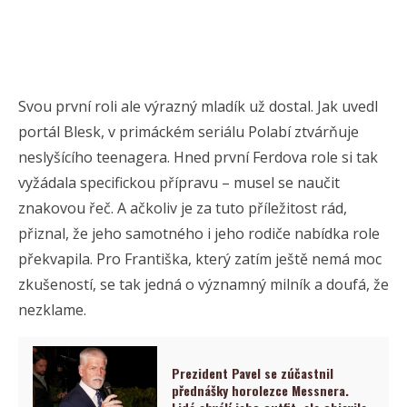
Svou první roli ale výrazný mladík už dostal. Jak uvedl
portál Blesk, v primáckém seriálu Polabí ztvárňuje
neslyšícího teenagera. Hned první Ferdova role si tak
vyžádala specifickou přípravu – musel se naučit
znakovou řeč. A ačkoliv je za tuto příležitost rád,
přiznal, že jeho samotného i jeho rodiče nabídka role
překvapila. Pro Františka, který zatím ještě nemá moc
zkušeností, se tak jedná o významný milník a doufá, že
nezklame.
Prezident Pavel se zúčastnil
přednášky horolezce Messnera.