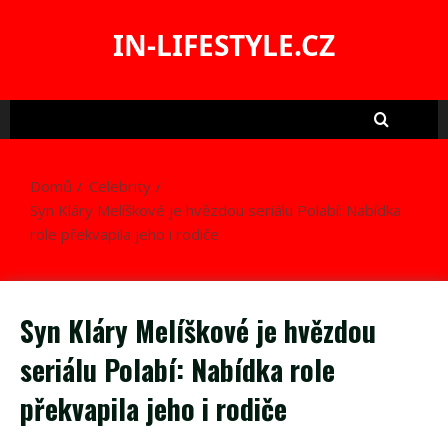
Skip
to
IN-LIFESTYLE.CZ
content
Domů
Celebrity
Syn Kláry Melíškové je hvězdou seriálu Polabí: Nabídka
role překvapila jeho i rodiče
Syn Kláry Melíškové je hvězdou
seriálu Polabí: Nabídka role
překvapila jeho i rodiče