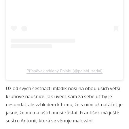
Příspěvek sdílený Polabí (@polabi_serial)
Už od svých šestnácti mladík nosí na obou uších větší
kruhové náušnice. Jak uvedl, sám za sebe už by je
nesundal, ale vzhledem k tomu, že s nimi už natáčel, je
jasné, že mu na uších musí zůstat. František má ještě
sestru Antonii, která se věnuje malování.