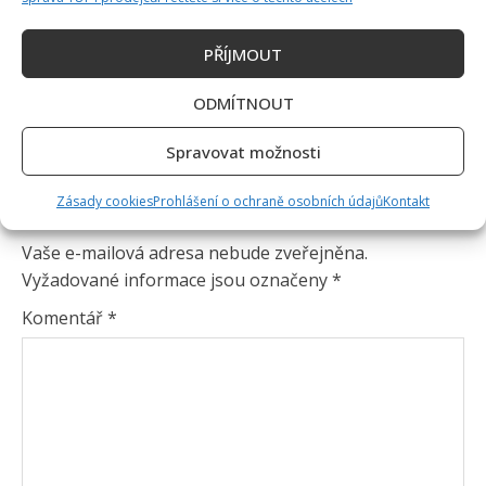
PŘÍJMOUT
ODMÍTNOUT
Spravovat možnosti
Zásady cookies
Prohlášení o ochraně osobních údajů
Kontakt
Napsat komentář
Vaše e-mailová adresa nebude zveřejněna.
Vyžadované informace jsou označeny
*
Komentář
*