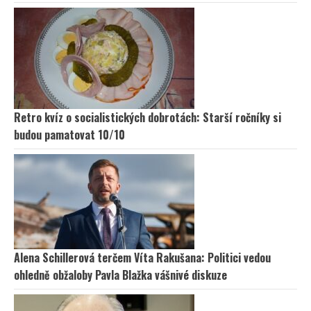
Retro kvíz o socialistických dobrotách: Starší ročníky si
budou pamatovat 10/10
Alena Schillerová terčem Víta Rakušana: Politici vedou
ohledně obžaloby Pavla Blažka vášnivé diskuze