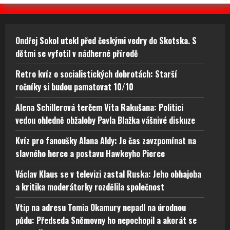
Ondřej Sokol utekl před českými vedry do Skotska. S
dětmi se vyfotil v nádherné přírodě
Retro kvíz o socialistických dobrotách: Starší
ročníky si budou pamatovat 10/10
Alena Schillerová terčem Víta Rakušana: Politici
vedou ohledně obžaloby Pavla Blažka vášnivé diskuze
Kvíz pro fanoušky Alana Aldy: Je čas zavzpomínat na
slavného herce a postavu Hawkeyho Pierce
Václav Klaus se v televizi zastal Ruska: Jeho obhajoba
a kritika moderátorky rozdělila společnost
Vtip na adresu Tomia Okamury nepadl na úrodnou
půdu: Předseda Sněmovny ho nepochopil a akorát se