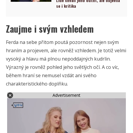
Lidé chválí jeho outfit, ale objevila
se i kritika
Zaujme i svým vzhledem
Ferda na sebe přitom poutá pozornost nejen svým
hraním a projevem, ale rovněž vzhledem. Je totiž velmi
vysoký a hlavu má plnou nepoddajných kudrlin.
Výrazný je rovněž pohled jeho světlých očí. A co víc,
během hraní se nemusel vzdát ani svého
charakteristického doplňku.
Advertisement