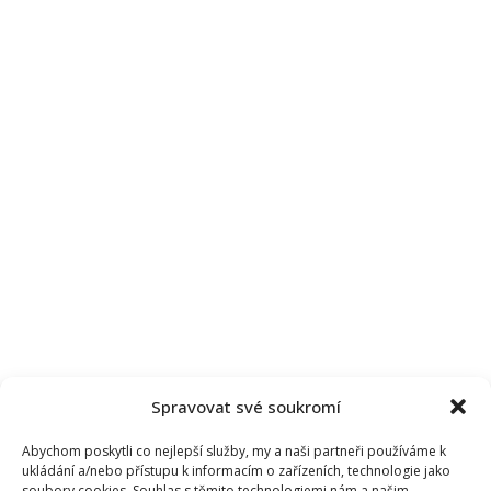
Spravovat své soukromí
Abychom poskytli co nejlepší služby, my a naši partneři používáme k
ukládání a/nebo přístupu k informacím o zařízeních, technologie jako
soubory cookies. Souhlas s těmito technologiemi nám a našim