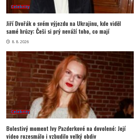
Celebrity
Jiří Dvořák o svém výjezdu na Ukrajinu, kde viděl
samé hrůzy: Češi si prý neváží toho, co mají
8. 8. 2026
Celebrity
Bolestivý moment Ivy Pazderkové na dovolené: Její
video rozesmálo i vzbudilo velký obdiv